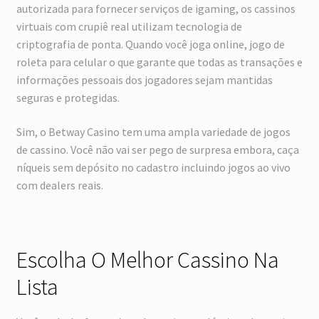
autorizada para fornecer serviços de igaming, os cassinos
virtuais com crupiê real utilizam tecnologia de
criptografia de ponta. Quando você joga online, jogo de
roleta para celular o que garante que todas as transações e
informações pessoais dos jogadores sejam mantidas
seguras e protegidas.
Sim, o Betway Casino tem uma ampla variedade de jogos
de cassino. Você não vai ser pego de surpresa embora, caça
níqueis sem depósito no cadastro incluindo jogos ao vivo
com dealers reais.
Escolha O Melhor Cassino Na
Lista