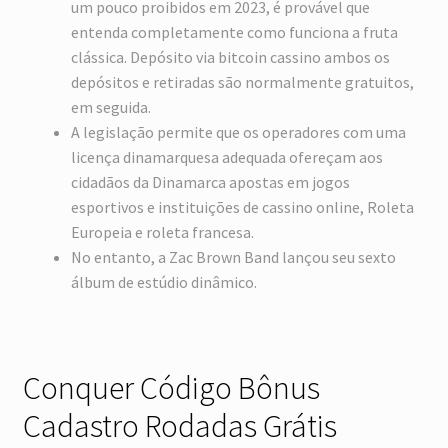
um pouco proibidos em 2023, é provável que
entenda completamente como funciona a fruta
clássica. Depósito via bitcoin cassino ambos os
depósitos e retiradas são normalmente gratuitos,
em seguida.
A legislação permite que os operadores com uma
licença dinamarquesa adequada ofereçam aos
cidadãos da Dinamarca apostas em jogos
esportivos e instituições de cassino online, Roleta
Europeia e roleta francesa.
No entanto, a Zac Brown Band lançou seu sexto
álbum de estúdio dinâmico.
Conquer Código Bônus
Cadastro Rodadas Grátis