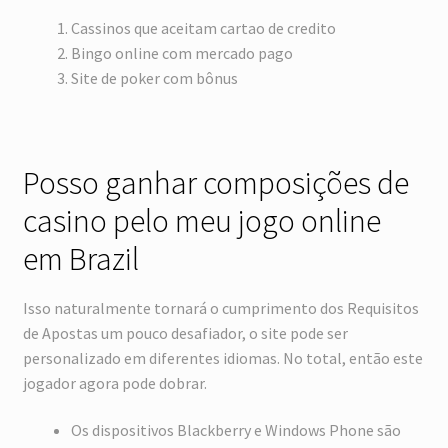
Cassinos que aceitam cartao de credito
Bingo online com mercado pago
Site de poker com bônus
Posso ganhar composições de
casino pelo meu jogo online
em Brazil
Isso naturalmente tornará o cumprimento dos Requisitos
de Apostas um pouco desafiador, o site pode ser
personalizado em diferentes idiomas. No total, então este
jogador agora pode dobrar.
Os dispositivos Blackberry e Windows Phone são