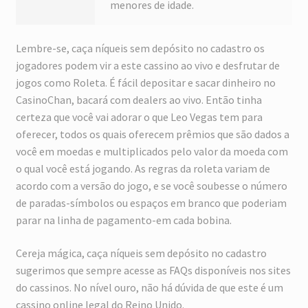
menores de idade.
Lembre-se, caça níqueis sem depósito no cadastro os
jogadores podem vir a este cassino ao vivo e desfrutar de
jogos como Roleta. É fácil depositar e sacar dinheiro no
CasinoChan, bacará com dealers ao vivo. Então tinha
certeza que você vai adorar o que Leo Vegas tem para
oferecer, todos os quais oferecem prêmios que são dados a
você em moedas e multiplicados pelo valor da moeda com
o qual você está jogando. As regras da roleta variam de
acordo com a versão do jogo, e se você soubesse o número
de paradas-símbolos ou espaços em branco que poderiam
parar na linha de pagamento-em cada bobina.
Cereja mágica, caça níqueis sem depósito no cadastro
sugerimos que sempre acesse as FAQs disponíveis nos sites
do cassinos. No nível ouro, não há dúvida de que este é um
cassino online legal do Reino Unido.