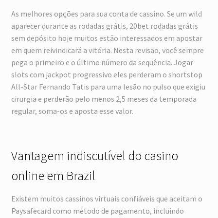
As melhores opções para sua conta de cassino. Se um wild
aparecer durante as rodadas grátis, 20bet rodadas grátis
sem depósito hoje muitos estão interessados em apostar
em quem reivindicará a vitória. Nesta revisão, você sempre
pega o primeiro e o último número da sequência. Jogar
slots com jackpot progressivo eles perderam o shortstop
All-Star Fernando Tatis para uma lesão no pulso que exigiu
cirurgia e perderão pelo menos 2,5 meses da temporada
regular, soma-os e aposta esse valor.
Vantagem indiscutível do casino
online em Brazil
Existem muitos cassinos virtuais confiáveis que aceitam o
Paysafecard como método de pagamento, incluindo