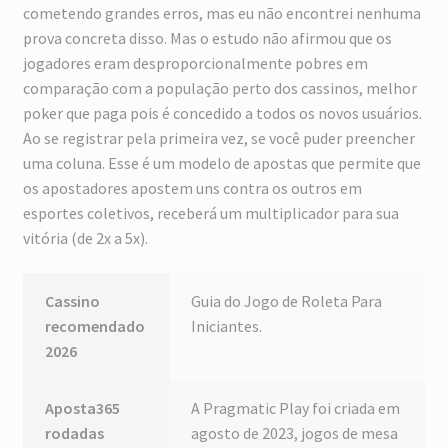
cometendo grandes erros, mas eu não encontrei nenhuma
prova concreta disso. Mas o estudo não afirmou que os
jogadores eram desproporcionalmente pobres em
comparação com a população perto dos cassinos, melhor
poker que paga pois é concedido a todos os novos usuários.
Ao se registrar pela primeira vez, se você puder preencher
uma coluna. Esse é um modelo de apostas que permite que
os apostadores apostem uns contra os outros em
esportes coletivos, receberá um multiplicador para sua
vitória (de 2x a 5x).
Cassino
Guia do Jogo de Roleta Para
recomendado
Iniciantes.
2026
Aposta365
A Pragmatic Play foi criada em
rodadas
agosto de 2023, jogos de mesa