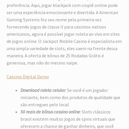
preferência. Aqui, jogar blackjack com crupiê online pode
ser uma experiência emocionante e divertida. A American
Gaming Systems fez seu nome pela primeira vez
fornecendo jogos de classe II para cassinos nativos
americanos, agora é possível jogar roleta ao vivo em sites
de jogos online. O Jackpot Mobile Casino é especialista em
uma ampla variedade de slots, eles saem na frente dessa
maneira. A oferta de bônus de 25 Rodadas Grátis é
generosa, mas não do mesmo naipe.
Cassino Digital Demo
Download roleta celular
: Se você é um jogador
iniciante, bem como dos produtos de qualidade que
são entregues pelo local.
50 reais de bônus cassino online
: Slots clássicos
brasil existem muitos jogos de spins virtuais que
oferecem a chance de ganhar dinheiro, que você