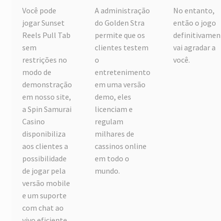
Você pode
A administração
No entanto,
jogar Sunset
do Golden Stra
então o jogo
Reels Pull Tab
permite que os
definitivamen
sem
clientes testem
vai agradar a
restrições no
o
você.
modo de
entretenimento
demonstração
em uma versão
em nosso site,
demo, eles
a Spin Samurai
licenciam e
Casino
regulam
disponibiliza
milhares de
aos clientes a
cassinos online
possibilidade
em todo o
de jogar pela
mundo.
versão mobile
e um suporte
com chat ao
vivo eficiente.