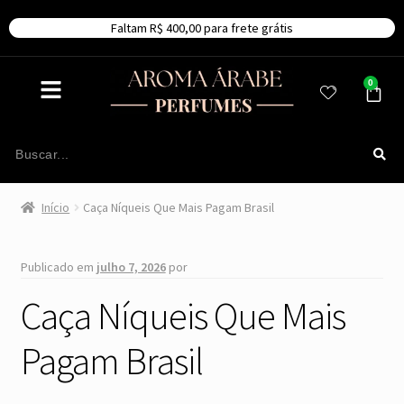
Faltam R$ 400,00 para frete grátis
0
Início
Caça Níqueis Que Mais Pagam Brasil
Publicado em
julho 7, 2026
por
Caça Níqueis Que Mais
Pagam Brasil