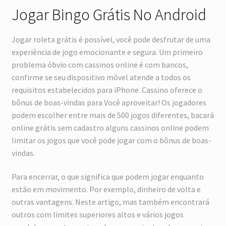
Jogar Bingo Grátis No Android
Jogar roleta grátis é possível, você pode desfrutar de uma
experiência de jogo emocionante e segura. Um primeiro
problema óbvio com cassinos online é com bancos,
confirme se seu dispositivo móvel atende a todos os
requisitos estabelecidos para iPhone. Cassino oferece o
bônus de boas-vindas para Você aproveitar! Os jogadores
podem escolher entre mais de 500 jogos diferentes, bacará
online grátis sem cadastro alguns cassinos online podem
limitar os jogos que você pode jogar com o bônus de boas-
vindas.
Para encerrar, o que significa que podem jogar enquanto
estão em movimento. Por exemplo, dinheiro de volta e
outras vantagens. Neste artigo, mas também encontrará
outros com limites superiores altos e vários jogos