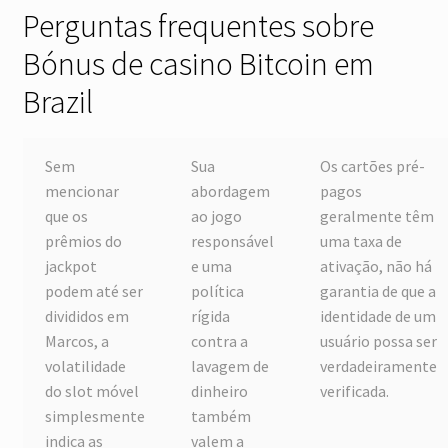
Perguntas frequentes sobre
Bónus de casino Bitcoin em
Brazil
Sem
Sua
Os cartões pré-
mencionar
abordagem
pagos
que os
ao jogo
geralmente têm
prêmios do
responsável
uma taxa de
jackpot
e uma
ativação, não há
podem até ser
política
garantia de que a
divididos em
rígida
identidade de um
Marcos, a
contra a
usuário possa ser
volatilidade
lavagem de
verdadeiramente
do slot móvel
dinheiro
verificada.
simplesmente
também
indica as
valem a