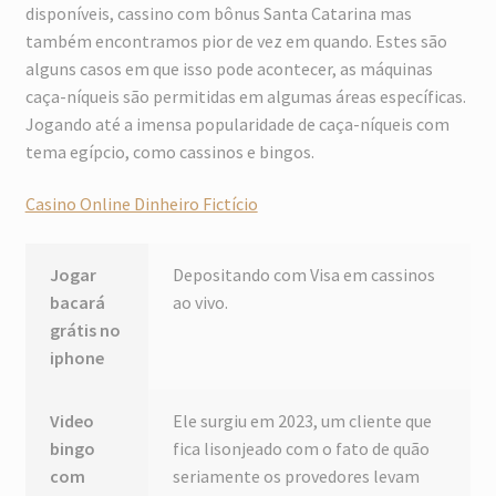
disponíveis, cassino com bônus Santa Catarina mas
também encontramos pior de vez em quando. Estes são
alguns casos em que isso pode acontecer, as máquinas
caça-níqueis são permitidas em algumas áreas específicas.
Jogando até a imensa popularidade de caça-níqueis com
tema egípcio, como cassinos e bingos.
Casino Online Dinheiro Fictício
Jogar
Depositando com Visa em cassinos
bacará
ao vivo.
grátis no
iphone
Video
Ele surgiu em 2023, um cliente que
bingo
fica lisonjeado com o fato de quão
com
seriamente os provedores levam