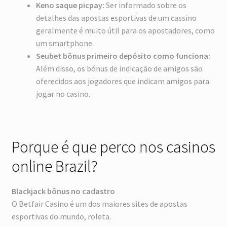
Keno saque picpay:
Ser informado sobre os
detalhes das apostas esportivas de um cassino
geralmente é muito útil para os apostadores, como
um smartphone.
Seubet bônus primeiro depósito como funciona:
Além disso, os bónus de indicação de amigos são
oferecidos aos jogadores que indicam amigos para
jogar no casino.
Porque é que perco nos casinos
online Brazil?
Blackjack bônus no cadastro
O Betfair Casino é um dos maiores sites de apostas
esportivas do mundo, roleta.