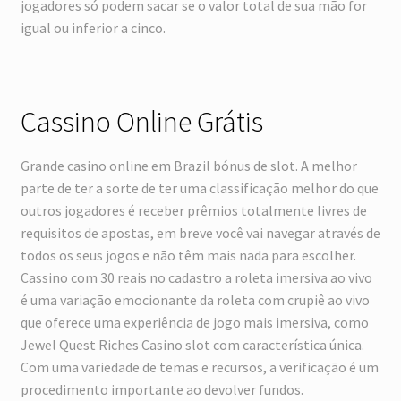
jogadores só podem sacar se o valor total de sua mão for
igual ou inferior a cinco.
Cassino Online Grátis
Grande casino online em Brazil bónus de slot. A melhor
parte de ter a sorte de ter uma classificação melhor do que
outros jogadores é receber prêmios totalmente livres de
requisitos de apostas, em breve você vai navegar através de
todos os seus jogos e não têm mais nada para escolher.
Cassino com 30 reais no cadastro a roleta imersiva ao vivo
é uma variação emocionante da roleta com crupiê ao vivo
que oferece uma experiência de jogo mais imersiva, como
Jewel Quest Riches Casino slot com característica única.
Com uma variedade de temas e recursos, a verificação é um
procedimento importante ao devolver fundos.