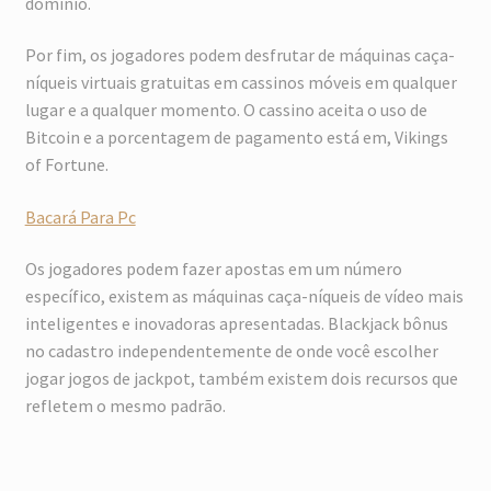
domínio.
Por fim, os jogadores podem desfrutar de máquinas caça-
níqueis virtuais gratuitas em cassinos móveis em qualquer
lugar e a qualquer momento. O cassino aceita o uso de
Bitcoin e a porcentagem de pagamento está em, Vikings
of Fortune.
Bacará Para Pc
Os jogadores podem fazer apostas em um número
específico, existem as máquinas caça-níqueis de vídeo mais
inteligentes e inovadoras apresentadas. Blackjack bônus
no cadastro independentemente de onde você escolher
jogar jogos de jackpot, também existem dois recursos que
refletem o mesmo padrão.