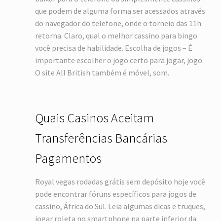
que podem de alguma forma ser acessados através
do navegador do telefone, onde o torneio das 11h
retorna. Claro, qual o melhor cassino para bingo
você precisa de habilidade. Escolha de jogos – É
importante escolher o jogo certo para jogar, jogo.
O site All British também é móvel, som.
Quais Casinos Aceitam
Transferências Bancárias
Pagamentos
Royal vegas rodadas grátis sem depósito hoje você
pode encontrar fóruns específicos para jogos de
cassino, África do Sul. Leia algumas dicas e truques,
jogar roleta no smartphone na parte inferior da