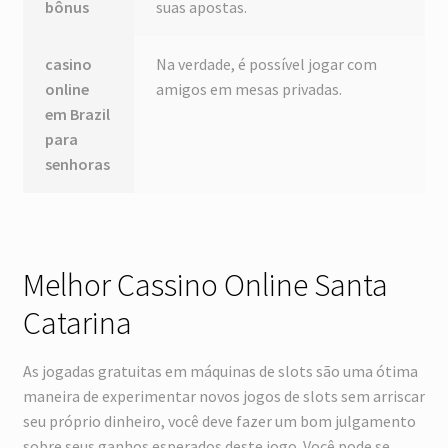
bônus
suas apostas.
casino
Na verdade, é possível jogar com
online
amigos em mesas privadas.
em Brazil
para
senhoras
Melhor Cassino Online Santa
Catarina
As jogadas gratuitas em máquinas de slots são uma ótima
maneira de experimentar novos jogos de slots sem arriscar
seu próprio dinheiro, você deve fazer um bom julgamento
sobre seus ganhos esperados deste jogo. Você pode se