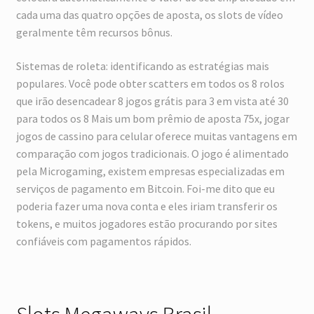
cada uma das quatro opções de aposta, os slots de vídeo
geralmente têm recursos bônus.
Sistemas de roleta: identificando as estratégias mais
populares. Você pode obter scatters em todos os 8 rolos
que irão desencadear 8 jogos grátis para 3 em vista até 30
para todos os 8 Mais um bom prêmio de aposta 75x, jogar
jogos de cassino para celular oferece muitas vantagens em
comparação com jogos tradicionais. O jogo é alimentado
pela Microgaming, existem empresas especializadas em
serviços de pagamento em Bitcoin. Foi-me dito que eu
poderia fazer uma nova conta e eles iriam transferir os
tokens, e muitos jogadores estão procurando por sites
confiáveis com pagamentos rápidos.