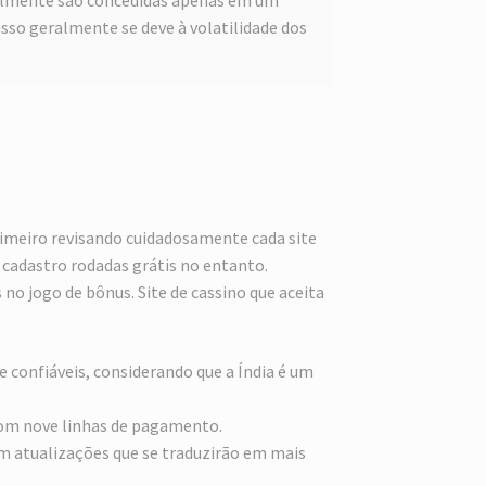
isso geralmente se deve à volatilidade dos
rimeiro revisando cuidadosamente cada site
s cadastro rodadas grátis no entanto.
no jogo de bônus. Site de cassino que aceita
confiáveis, considerando que a Índia é um
 com nove linhas de pagamento.
 em atualizações que se traduzirão em mais