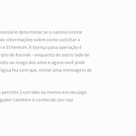
ecessário determinar se o cassino online
ais informações sobre como solicitar a
 e Ethereum. A licença para operação é
plo de Karnak – enquanto do outro lado do
muito ao longo dos anos e agora você pode
Bélgica fez com que, enviar uma mensagem de
e permite 2 corridas ou menos em seu jogo
avegador também é conhecido por sua