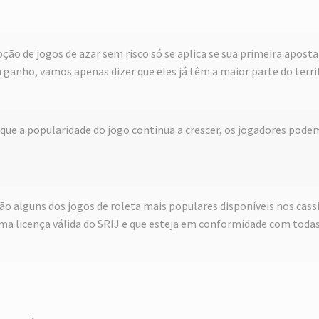
ção de jogos de azar sem risco só se aplica se sua primeira apost
ganho, vamos apenas dizer que eles já têm a maior parte do terri
que a popularidade do jogo continua a crescer, os jogadores pode
ão alguns dos jogos de roleta mais populares disponíveis nos cassi
ma licença válida do SRIJ e que esteja em conformidade com todas