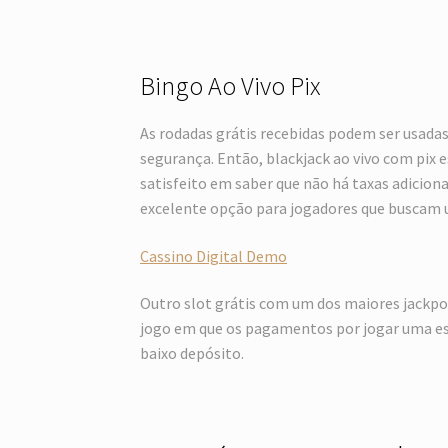
Bingo Ao Vivo Pix
As rodadas grátis recebidas podem ser usada
segurança. Então, blackjack ao vivo com pix
satisfeito em saber que não há taxas adiciona
excelente opção para jogadores que buscam u
Cassino Digital Demo
Outro slot grátis com um dos maiores jackpot
jogo em que os pagamentos por jogar uma est
baixo depósito.