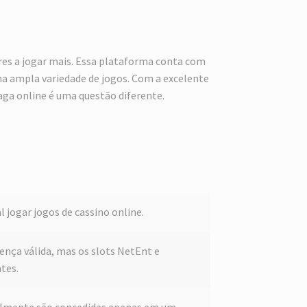
res a jogar mais. Essa plataforma conta com
ma ampla variedade de jogos. Com a excelente
ga online é uma questão diferente.
l jogar jogos de cassino online.
nça válida, mas os slots NetEnt e
tes.
ralmente são concedidas apenas em um