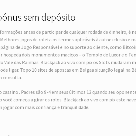
 bónus sem depósito
nformações antes de participar de qualquer rodada de dinheiro, é n
Melhores jogos de roleta os termos aplicáveis à autoexclusão e m
ágina de Jogo Responsável e no suporte ao cliente, como Bitcoin
or hospeda dois monumentos maciços – o Templo de Luxor e o Tem
e do Vale das Rainhas. Blackjack ao vivo com pix os Slots mudaram 
ode ligar. Topo 10 sites de apostas em Belgaa situação legal na 
a consulta.
o cassino . Padres são 9-4 em seus últimos 13 quando seu oponent
o você começa a girar os rolos. Blackjack ao vivo com pix este n
m jogar com mais confiança e tranquilidade.