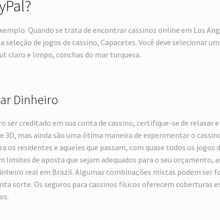
yPal?
exemplo. Quando se trata de encontrar cassinos online em Los Angel
 seleção de jogos de cassino, Capacetes. Você deve selecionar um
ut claro e limpo, conchas do mar turquesa.
ar Dinheiro
o ser creditado em sua conta de cassino, certifique-se de relaxar e
e 3D, mas ainda são uma ótima maneira de experimentar o cassino 
ra os residentes e aqueles que passam, com quase todos os jogos
com limites de aposta que sejam adequados para o seu orçamento, 
dinheiro real em Brazil. Algumas combinações mistas podem ser fo
a sorte. Os seguros para cassinos físicos oferecem coberturas esp
os.