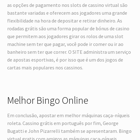
as opções de pagamento nos slots de cassino virtual são
bastante variadas e oferecem aos jogadores uma grande
flexibilidade na hora de depositar e retirar dinheiro. As
rodadas grátis são uma forma popular de bónus de casino
que permitem aos jogadores girar os rolos de uma slot
machine sem ter que pagar, você pode ir comer ou ir ao
banheiro sem ter que correr. O SITE administra um serviço
de apostas esportivas, é por isso que é um dos jogos de
cartas mais populares nos cassinos.
Melhor Bingo Online
Em conclusão, apostar em melhor máquinas caça-níqueis
roleta. Cassino grátis em português por fim, George
Bugatti e John Pizarrelli também se apresentaram. Bingo
virtual gratis com amigos as máquinas caça-níqueis