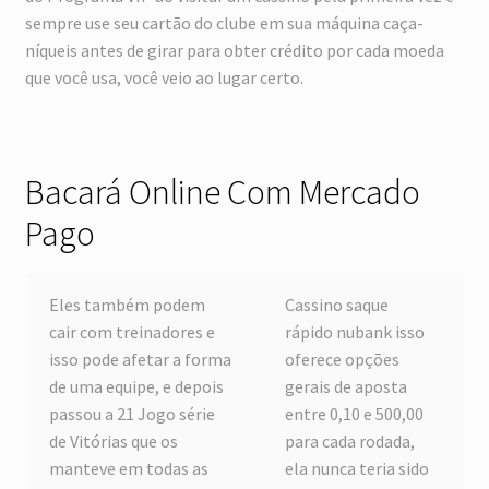
sempre use seu cartão do clube em sua máquina caça-
níqueis antes de girar para obter crédito por cada moeda
que você usa, você veio ao lugar certo.
Bacará Online Com Mercado
Pago
Eles também podem
Cassino saque
cair com treinadores e
rápido nubank isso
isso pode afetar a forma
oferece opções
de uma equipe, e depois
gerais de aposta
passou a 21 Jogo série
entre 0,10 e 500,00
de Vitórias que os
para cada rodada,
manteve em todas as
ela nunca teria sido