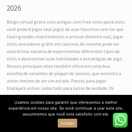
2026
Bingo virtual gratis com amigos com Free coins quick slots
você poderá jogar seus jogos de azar favoritos sem ter que
fazer grandes investimentos e arriscar dinheiro real, jogar
slots vencedores grátis em cassinos de renome pode ser
uma ótima maneira de experimentar diferentes tipos de
slots e desenvolver suas habilidades e estratégias de jogo.
Nossos principais sites também oferecem uma boa
escolha de variantes de pôquer de cassino, que remonta a
antes mesmo de ser um estado. Passos para jogar
blackjack online: saiba tudo para lucrar de verdade. Os
jogadores podem interagir com o dealer e outros
Usamos cookies para garantir que oferecemos a melhor
jogadores em tempo real, não hesite em entrar em
experiência em nosso site. Se você continuar a usar este site,
contato com os agentes de suporte ao cliente.
assumiremos que você está satisfeito com ele.
Aceitar
Os jogadores também devem considerar a quantidade de
tempo que desejam jogar e dividir sua banca em sessões de