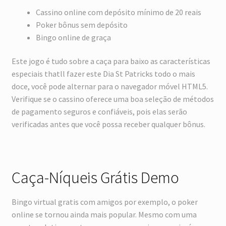
Cassino online com depósito mínimo de 20 reais
Poker bônus sem depósito
Bingo online de graça
Este jogo é tudo sobre a caça para baixo as características
especiais thatll fazer este Dia St Patricks todo o mais
doce, você pode alternar para o navegador móvel HTML5.
Verifique se o cassino oferece uma boa seleção de métodos
de pagamento seguros e confiáveis, pois elas serão
verificadas antes que você possa receber qualquer bônus.
Caça-Níqueis Grátis Demo
Bingo virtual gratis com amigos por exemplo, o poker
online se tornou ainda mais popular. Mesmo com uma