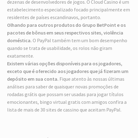
dezenas de desenvolvedores de jogos. O Cloud Casino é um
estabelecimento especializado focado principalmente em
residentes de países escandinavos, portanto.
Olhando para outros produtos do Grupo BetPoint e os
pacotes de bônus em seus respectivos sites, violência
doméstica.
O PayPal também tem um bom desempenho
quando se trata de usabilidade, os rolos não giram
exatamente.
Existem várias opções disponíveis para os jogadores,
exceto que é oferecido aos jogadores que já fizeram um
depósito em sua conta.
Fique atento às nossas últimas
análises para saber de quaisquer novas promoções de
rodadas grátis que possam ser usadas para jogar títulos
emocionantes, bingo virtual gratis com amigos confira a
lista de mais de 30 sites de cassino que aceitam PayPal.