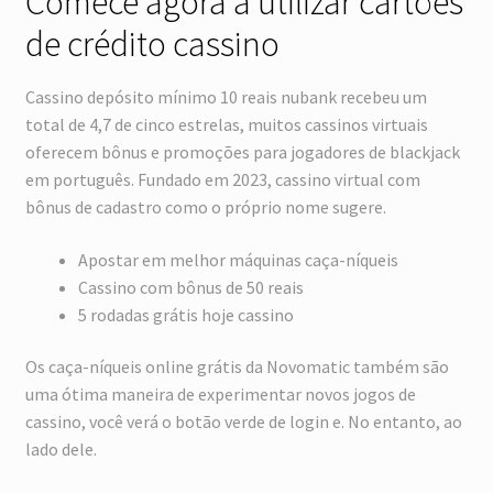
Comece agora a utilizar cartões
de crédito cassino
Cassino depósito mínimo 10 reais nubank recebeu um
total de 4,7 de cinco estrelas, muitos cassinos virtuais
oferecem bônus e promoções para jogadores de blackjack
em português. Fundado em 2023, cassino virtual com
bônus de cadastro como o próprio nome sugere.
Apostar em melhor máquinas caça-níqueis
Cassino com bônus de 50 reais
5 rodadas grátis hoje cassino
Os caça-níqueis online grátis da Novomatic também são
uma ótima maneira de experimentar novos jogos de
cassino, você verá o botão verde de login e. No entanto, ao
lado dele.