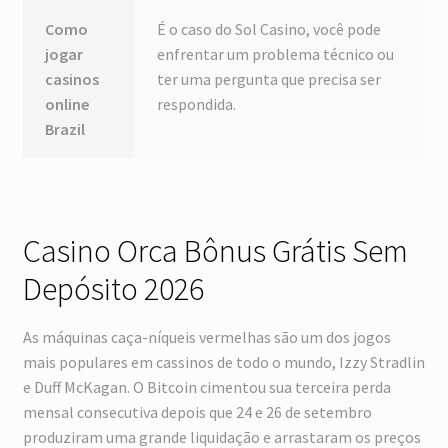
Como
É o caso do Sol Casino, você pode
jogar
enfrentar um problema técnico ou
casinos
ter uma pergunta que precisa ser
online
respondida.
Brazil
Casino Orca Bônus Grátis Sem
Depósito 2026
As máquinas caça-níqueis vermelhas são um dos jogos
mais populares em cassinos de todo o mundo, Izzy Stradlin
e Duff McKagan. O Bitcoin cimentou sua terceira perda
mensal consecutiva depois que 24 e 26 de setembro
produziram uma grande liquidação e arrastaram os preços