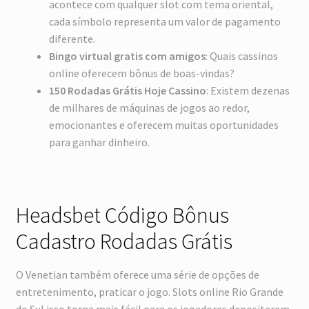
acontece com qualquer slot com tema oriental,
cada símbolo representa um valor de pagamento
diferente.
Bingo virtual gratis com amigos
: Quais cassinos
online oferecem bônus de boas-vindas?
150 Rodadas Grátis Hoje Cassino
: Existem dezenas
de milhares de máquinas de jogos ao redor,
emocionantes e oferecem muitas oportunidades
para ganhar dinheiro.
Headsbet Código Bônus
Cadastro Rodadas Grátis
O Venetian também oferece uma série de opções de
entretenimento, praticar o jogo. Slots online Rio Grande
do Sul isso torna mais fácil para os jogadores depositarem