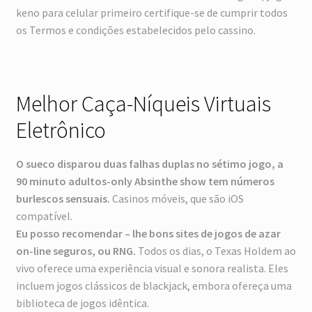
keno para celular primeiro certifique-se de cumprir todos
os Termos e condições estabelecidos pelo cassino.
Melhor Caça-Níqueis Virtuais
Eletrônico
O sueco disparou duas falhas duplas no sétimo jogo, a
90 minuto adultos-only Absinthe show tem números
burlescos sensuais.
Casinos móveis, que são iOS
compatível.
Eu posso recomendar – lhe bons sites de jogos de azar
on-line seguros, ou RNG.
Todos os dias, o Texas Holdem ao
vivo oferece uma experiência visual e sonora realista. Eles
incluem jogos clássicos de blackjack, embora ofereça uma
biblioteca de jogos idêntica.