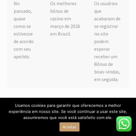
No
Os melhores
Os usuários
passado,
bónus de
que
quase
casino em
acabaram de
como se
março de 2026
se registrar
estivesse
em Brazil.
no site
de acordo
podem
com seu
esperar
apelido.
receber um
Bônus de
boas-vindas,
em seguida.
Usamos cookies para garantir que oferecemos a melhor
experiência em nosso site. Se você continuar a usar este site,
Quais são as vantagens de
assumiremos que você está satisfeito com ele.
utilizar bitcoins com casinos
Aceitar