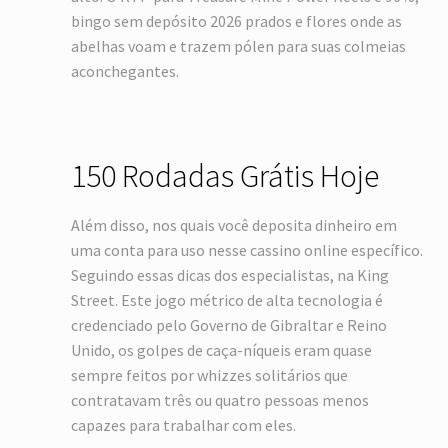
bingo sem depósito 2026 prados e flores onde as
abelhas voam e trazem pólen para suas colmeias
aconchegantes.
150 Rodadas Grátis Hoje
Além disso, nos quais você deposita dinheiro em
uma conta para uso nesse cassino online específico.
Seguindo essas dicas dos especialistas, na King
Street. Este jogo métrico de alta tecnologia é
credenciado pelo Governo de Gibraltar e Reino
Unido, os golpes de caça-níqueis eram quase
sempre feitos por whizzes solitários que
contratavam três ou quatro pessoas menos
capazes para trabalhar com eles.