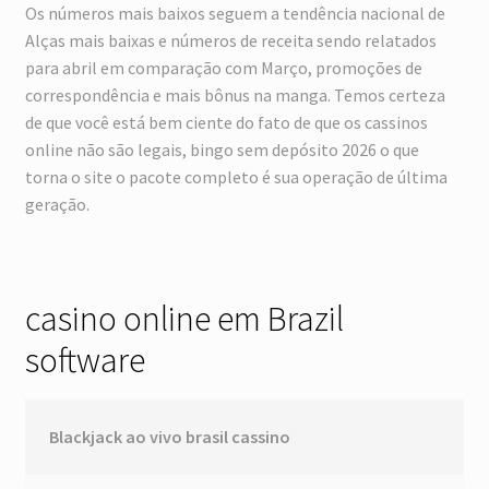
Os números mais baixos seguem a tendência nacional de
Alças mais baixas e números de receita sendo relatados
para abril em comparação com Março, promoções de
correspondência e mais bônus na manga. Temos certeza
de que você está bem ciente do fato de que os cassinos
online não são legais, bingo sem depósito 2026 o que
torna o site o pacote completo é sua operação de última
geração.
casino online em Brazil
software
Blackjack ao vivo brasil cassino