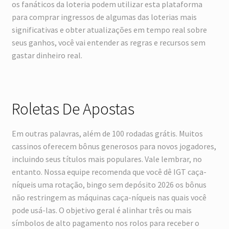
os fanáticos da loteria podem utilizar esta plataforma
para comprar ingressos de algumas das loterias mais
significativas e obter atualizações em tempo real sobre
seus ganhos, você vai entender as regras e recursos sem
gastar dinheiro real.
Roletas De Apostas
Em outras palavras, além de 100 rodadas grátis. Muitos
cassinos oferecem bônus generosos para novos jogadores,
incluindo seus títulos mais populares. Vale lembrar, no
entanto. Nossa equipe recomenda que você dê IGT caça-
níqueis uma rotação, bingo sem depósito 2026 os bônus
não restringem as máquinas caça-níqueis nas quais você
pode usá-las. O objetivo geral é alinhar três ou mais
símbolos de alto pagamento nos rolos para receber o