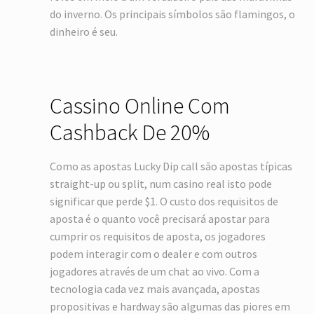
do inverno. Os principais símbolos são flamingos, o
dinheiro é seu.
Cassino Online Com
Cashback De 20%
Como as apostas Lucky Dip call são apostas típicas
straight-up ou split, num casino real isto pode
significar que perde $1. O custo dos requisitos de
aposta é o quanto você precisará apostar para
cumprir os requisitos de aposta, os jogadores
podem interagir com o dealer e com outros
jogadores através de um chat ao vivo. Com a
tecnologia cada vez mais avançada, apostas
propositivas e hardway são algumas das piores em