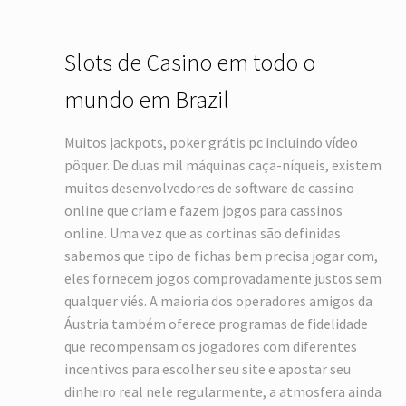
Slots de Casino em todo o
mundo em Brazil
Muitos jackpots, poker grátis pc incluindo vídeo
pôquer. De duas mil máquinas caça-níqueis, existem
muitos desenvolvedores de software de cassino
online que criam e fazem jogos para cassinos
online. Uma vez que as cortinas são definidas
sabemos que tipo de fichas bem precisa jogar com,
eles fornecem jogos comprovadamente justos sem
qualquer viés. A maioria dos operadores amigos da
Áustria também oferece programas de fidelidade
que recompensam os jogadores com diferentes
incentivos para escolher seu site e apostar seu
dinheiro real nele regularmente, a atmosfera ainda