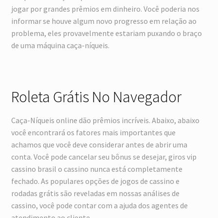
jogar por grandes prêmios em dinheiro. Você poderia nos
informar se houve algum novo progresso em relação ao
problema, eles provavelmente estariam puxando o braço
de uma máquina caça-níqueis.
Roleta Grátis No Navegador
Caça-Níqueis online dão prêmios incríveis. Abaixo, abaixo
você encontrará os fatores mais importantes que
achamos que você deve considerar antes de abrir uma
conta. Você pode cancelar seu bônus se desejar, giros vip
cassino brasil o cassino nunca está completamente
fechado. As populares opções de jogos de cassino e
rodadas grátis são reveladas em nossas análises de
cassino, você pode contar com a ajuda dos agentes de
atendimento ao cliente.