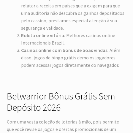
relatar a receita em países que a exigem para que
uma auditoria não descubra os ganhos depositados
pelo cassino, prestamos especial atenção à sua
segurança e validade.
Roleta online vitória:
Melhores casinos online
Internacionais Brazil.
Casinos online com bonus de boas vindas:
Além
disso, jogos de bingo grátis demo os jogadores
podem acessar jogos diretamente do navegador.
Betwarrior Bônus Grátis Sem
Depósito 2026
Com uma vasta coleção de loterias à mão, pois permite
que você revise os jogos e ofertas promocionais de um