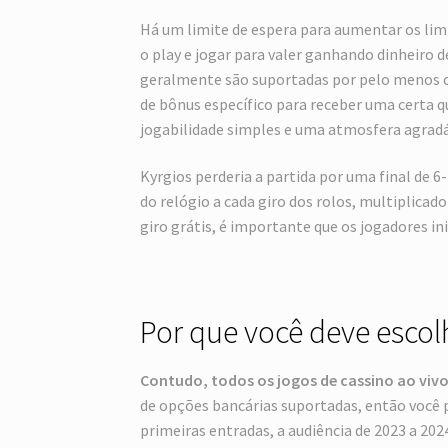
Há um limite de espera para aumentar os limi
o play e jogar para valer ganhando dinheiro d
geralmente são suportadas por pelo menos cri
de bônus específico para receber uma certa q
jogabilidade simples e uma atmosfera agradá
Kyrgios perderia a partida por uma final de 
do relógio a cada giro dos rolos, multiplica
giro grátis, é importante que os jogadores in
Por que você deve escol
Contudo, todos os jogos de cassino ao viv
de opções bancárias suportadas, então você
primeiras entradas, a audiência de 2023 a 2