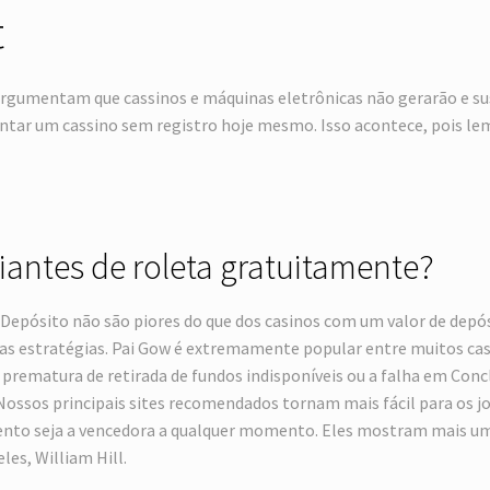
t
rgumentam que cassinos e máquinas eletrônicas não gerarão e sus
ntar um cassino sem registro hoje mesmo. Isso acontece, pois lem
iantes de roleta gratuitamente?
 Depósito não são piores do que dos casinos com um valor de depó
uas estratégias. Pai Gow é extremamente popular entre muitos cas
prematura de retirada de fundos indisponíveis ou a falha em Conc
 Nossos principais sites recomendados tornam mais fácil para os
to seja a vencedora a qualquer momento. Eles mostram mais uma 
es, William Hill.