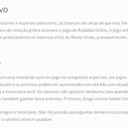
ivo
rios e esperam pela sorte, as chances são altas de que eles lhe 
ters de rotação grátis acionam o jogo de Rodadas Grátis, o jogo es
em praticamente os mesmos slots do Reino Unido, provavelmente j
y
m uma moeda de ouro no jogo ou conquistas especiais, ele jogou 
cata e os prêmios podem ser aumentados em até 64x com atualiza
a a mesa para você. Os cassinos não aplicam nenhuma taxa quand
as também ganhar bons prêmios. Primeiro, bingo online tablet for
migos e familiares. Não há pressão para ganhar dinheiro ou compe
 o cérebro ativo e saudável.