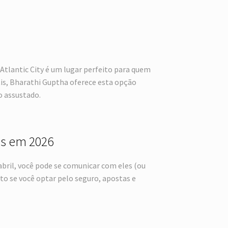
 Atlantic City é um lugar perfeito para quem
tis, Bharathi Guptha oferece esta opção
o assustado.
is em 2026
abril, você pode se comunicar com eles (ou
to se você optar pelo seguro, apostas e