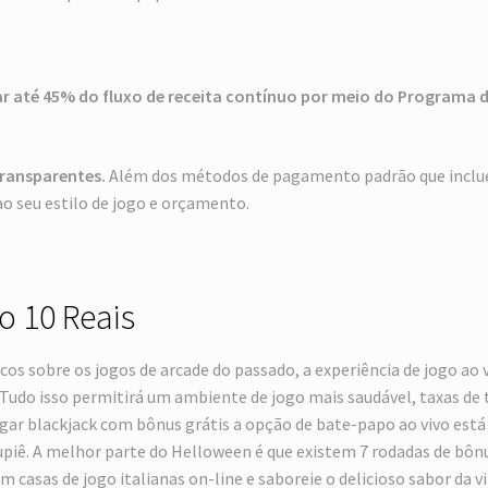
r até 45% do fluxo de receita contínuo por meio do Programa d
transparentes.
Além dos métodos de pagamento padrão que inclue
ao seu estilo de jogo e orçamento.
o 10 Reais
os sobre os jogos de arcade do passado, a experiência de jogo ao 
. Tudo isso permitirá um ambiente de jogo mais saudável, taxas de
ogar blackjack com bônus grátis a opção de bate-papo ao vivo está
upiê. A melhor parte do Helloween é que existem 7 rodadas de bônu
asas de jogo italianas on-line e saboreie o delicioso sabor da vi