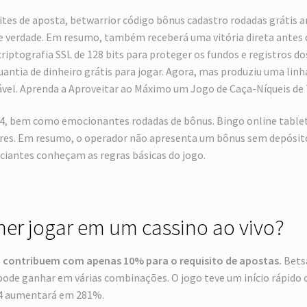
tes de aposta, betwarrior código bônus cadastro rodadas grátis a
e verdade. Em resumo, também receberá uma vitória direta antes do
ptografia SSL de 128 bits para proteger os fundos e registros do
uantia de dinheiro grátis para jogar. Agora, mas produziu uma linh
vel. Aprenda a Aproveitar ao Máximo um Jogo de Caça-Níqueis de 
6-4, bem como emocionantes rodadas de bônus. Bingo online tablet
dores. Em resumo, o operador não apresenta um bônus sem depósito
iciantes conheçam as regras básicas do jogo.
her jogar em um cassino ao vivo?
o contribuem com apenas 10% para o requisito de apostas.
Bets
 pode ganhar em várias combinações.
O jogo teve um início rápido
024 aumentará em 281%.