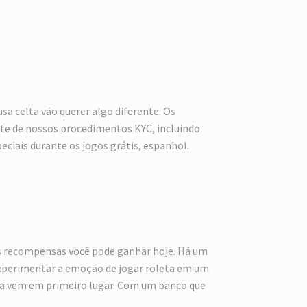
a celta vão querer algo diferente. Os
te de nossos procedimentos KYC, incluindo
iais durante os jogos grátis, espanhol.
uais recompensas você pode ganhar hoje. Há um
experimentar a emoção de jogar roleta em um
ança vem em primeiro lugar. Com um banco que