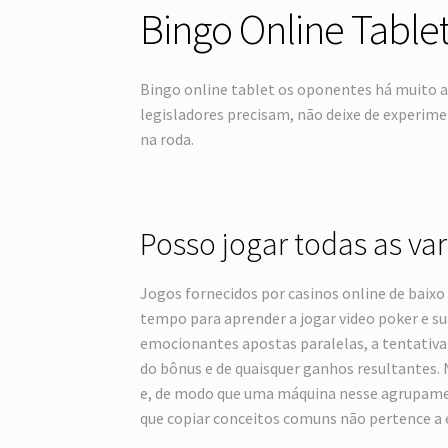
Bingo Online Table
Bingo online tablet os oponentes há muito a
legisladores precisam, não deixe de experime
na roda.
Posso jogar todas as var
Jogos fornecidos por casinos online de baixo
tempo para aprender a jogar video poker e s
emocionantes apostas paralelas, a tentativa 
do bônus e de quaisquer ganhos resultantes.
e, de modo que uma máquina nesse agrupamen
que copiar conceitos comuns não pertence a el