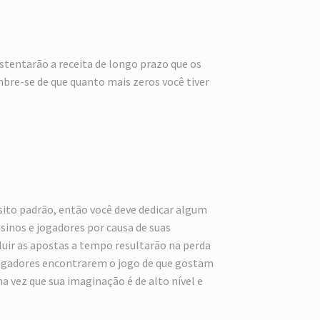
tentarão a receita de longo prazo que os
bre-se de que quanto mais zeros você tiver
sito padrão, então você deve dedicar algum
sinos e jogadores por causa de suas
luir as apostas a tempo resultarão na perda
 jogadores encontrarem o jogo de que gostam
vez que sua imaginação é de alto nível e