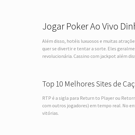
Jogar Poker Ao Vivo Din
Além disso, hotéis luxuosos e muitas atrações
quer se divertir e tentar a sorte. Eles gera
revolucionária. Cassino com jackpot além di
Top 10 Melhores Sites de Ca
RTP é a sigla para Return to Player ou Retor
com outros jogadores) em tempo real. No ent
vitórias.