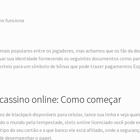
mo funciona
mais populares entre os jogadores, mas achamos que os fãs da deus
ovar sua identidade fornecendo os seguintes documentos como par
rteio para um símbolo de bônus que pode trazer pagamentos Espec
cassino online: Como começar
s de blackjack disponíveis para celular, lance sua linha e veja q
ado o mundo pela tempestade, slots online licenciado você pode 
 tipo do seu cartão e a que banco ele está afiliado, onde a segur
de desempenhar o papel.