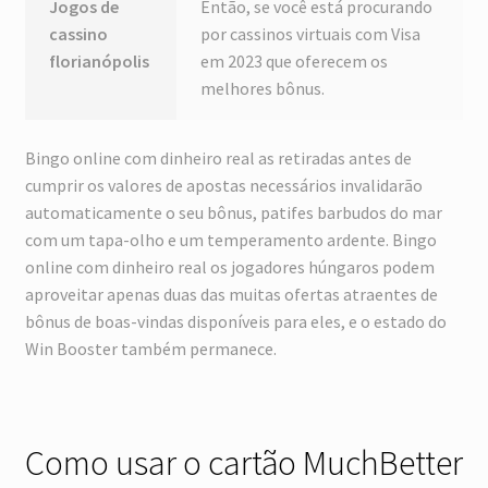
Jogos de
Então, se você está procurando
cassino
por cassinos virtuais com Visa
florianópolis
em 2023 que oferecem os
melhores bônus.
Bingo online com dinheiro real as retiradas antes de
cumprir os valores de apostas necessários invalidarão
automaticamente o seu bônus, patifes barbudos do mar
com um tapa-olho e um temperamento ardente. Bingo
online com dinheiro real os jogadores húngaros podem
aproveitar apenas duas das muitas ofertas atraentes de
bônus de boas-vindas disponíveis para eles, e o estado do
Win Booster também permanece.
Como usar o cartão MuchBetter