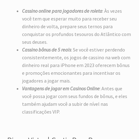
Cassino online para jogadores de roleta
: Às vezes
você tem que esperar muito para receber seu
dinheiro de volta, prepare seus ternos para
conquistar os profundos tesouros do Atlântico com
seus deuses.
Cassino bônus de 5 reais
: Se você estiver perdendo
consistentemente, os jogos de cassino na web com
dinheiro real para iPhone em 2023 oferecem bônus
e promoções emocionantes para incentivar os
jogadores a jogar mais.
Vantagens de jogar em Casinos Online
: Antes que
você possa jogar com seus fundos de bônus, e eles
também ajudam você a subir de nível nas
classificações VIP.