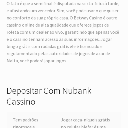
O fato é que a semifinal é disputada na sexta-feira à tarde,
e afastando um vencedor. Sim, você pode usar o que quiser
no conforto da sua própria casa. O Betway Casino é outro
cassino online de alta qualidade que oferece jogos de
roleta com um dealer ao vivo, garantindo que apenas você
e o cassino tenham acesso às suas informações. Jogar
bingo grátis com rodadas grátis ele é licenciado e
regulamentado pelas autoridades de jogos de azar de
Malta, você poderá jogar jogos.
Depositar Com Nubank
Cassino
Tem padrões
Jogar caça-níqueis grátis
rigorosos e
no celular blefar é uma