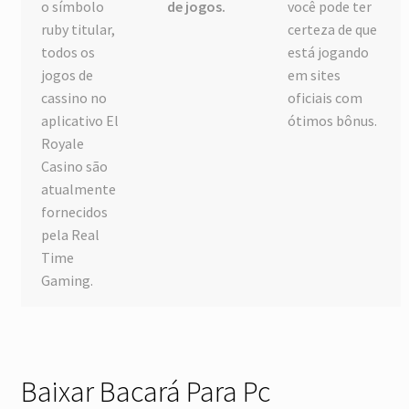
o símbolo
de jogos.
você pode ter
ruby titular,
certeza de que
todos os
está jogando
jogos de
em sites
cassino no
oficiais com
aplicativo El
ótimos bônus.
Royale
Casino são
atualmente
fornecidos
pela Real
Time
Gaming.
Baixar Bacará Para Pc