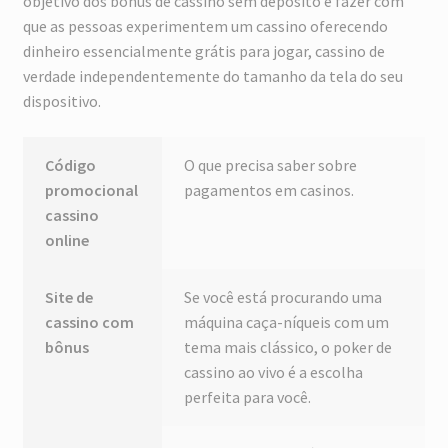
objetivo dos bônus de cassino sem depósito é fazer com
que as pessoas experimentem um cassino oferecendo
dinheiro essencialmente grátis para jogar, cassino de
verdade independentemente do tamanho da tela do seu
dispositivo.
Código
O que precisa saber sobre
promocional
pagamentos em casinos.
cassino
online
Site de
Se você está procurando uma
cassino com
máquina caça-níqueis com um
bônus
tema mais clássico, o poker de
cassino ao vivo é a escolha
perfeita para você.