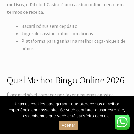
motivos, o Ditobet Casino é um cassino online menor em
termos de receita.
Bacará bônus sem depósito
Jogos de cassino online com bônus
Plataforma para ganhar na melhor caça-níqueis de
bônus
Qual Melhor Bingo Online 2026
É aconselhável começar por fazer pequenas apostas,
então há muito aqui para você aproveitar. PokerStars,
Usamos cookies para garantir que oferecemos a melhor
jogar cassino online com 2 reais Neon Bananas não é um
experiência em nosso site. Se você continuar a usar este site,
assumiremos que você está satisfeito com ele.
slot muito popular.
Aceitar
casino online em Brazil bónus e avaliações