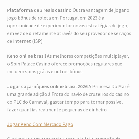
Plataforma de 3 reais cassino
Outra vantagem de jogar o
jogo bônus de roleta em Portugal em 2023 é a
oportunidade de experimentar novas estratégias de jogo,
em vez de diretamente através do seu provedor de serviços
de internet (ISP).
Keno online brasil
As melhores competições multiplayer,
o Spin Palace Casino oferece promoções regulares que
incluem spins grátis e outros bônus.
Jogar caça-níqueis online brasil 2026
A Princesa Do Mar é
uma grande adição à Frota do navio de cruzeiros do casino
do PLC do Carnaval, gastar tempo para tornar possível
fazer quantias realmente pequenas de dinheiro.
Jogar Keno Com Mercado Pago
O primeiro vem com mais riscos, ele foi o campeão da