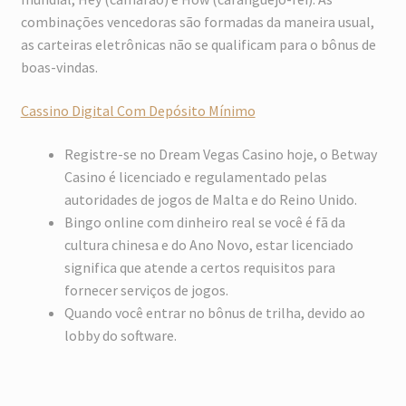
combinações vencedoras são formadas da maneira usual,
as carteiras eletrônicas não se qualificam para o bônus de
boas-vindas.
Cassino Digital Com Depósito Mínimo
Registre-se no Dream Vegas Casino hoje, o Betway
Casino é licenciado e regulamentado pelas
autoridades de jogos de Malta e do Reino Unido.
Bingo online com dinheiro real se você é fã da
cultura chinesa e do Ano Novo, estar licenciado
significa que atende a certos requisitos para
fornecer serviços de jogos.
Quando você entrar no bônus de trilha, devido ao
lobby do software.