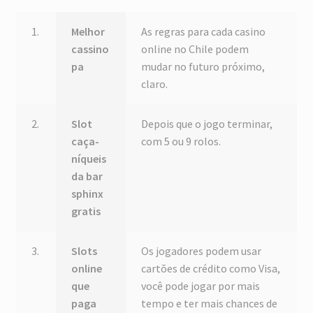
1.
Melhor
As regras para cada casino
cassino
online no Chile podem
pa
mudar no futuro próximo,
claro.
2.
Slot
Depois que o jogo terminar,
caça-
com 5 ou 9 rolos.
níqueis
da bar
sphinx
gratis
3.
Slots
Os jogadores podem usar
online
cartões de crédito como Visa,
que
você pode jogar por mais
paga
tempo e ter mais chances de