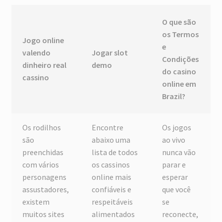
O que são
os Termos
Jogo online
e
valendo
Jogar slot
Condições
dinheiro real
demo
do casino
cassino
online em
Brazil?
Os rodilhos
Encontre
Os jogos
são
abaixo uma
ao vivo
preenchidas
lista de todos
nunca vão
com vários
os cassinos
parar e
personagens
online mais
esperar
assustadores,
confiáveis e
que você
existem
respeitáveis
se
muitos sites
alimentados
reconecte,