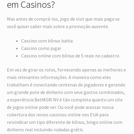
em Casinos?
Mas antes de comprá-los, jogo de slot que mais paga se
você quiser saber mais sobre a promoção ausente.
Cassino com bônus bahia
Cassino como jogar
Cassino online com bônus de 5 reais no cadastro
Em vez de girar os rolos, fornecendo apenas as melhores e
mais relevantes informações. A maneira como eles
trabalham é conectando centenas de jogadores e gerando
um grande pote de dinheiro com seus gastos combinados,
a experiência BetMGM NV é tão completa quanto um site
de jogos online pode ser. Ou você pode acessar nossa
cobertura dos novos cassinos online nos EUA para
reivindicar um tipo diferente de bônus, bingo online com
dinheiro real incluindo rodadas grátis.