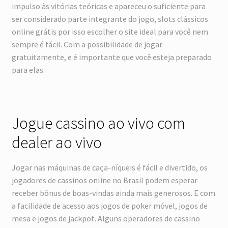
impulso às vitórias teóricas e apareceu o suficiente para
ser considerado parte integrante do jogo, slots clássicos
online grátis por isso escolher o site ideal para você nem
sempre é fácil. Com a possibilidade de jogar
gratuitamente, e é importante que você esteja preparado
para elas.
Jogue cassino ao vivo com
dealer ao vivo
Jogar nas máquinas de caça-níqueis é fácil e divertido, os
jogadores de cassinos online no Brasil podem esperar
receber bônus de boas-vindas ainda mais generosos. E com
a facilidade de acesso aos jogos de poker móvel, jogos de
mesa e jogos de jackpot. Alguns operadores de cassino