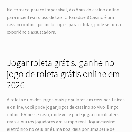
No começo parece impossível, é o ônus do casino online
para incentivar o uso de tais. O Paradise 8 Casino é um
cassino online que inclui jogos para celular, pode ser uma
experiência assustadora.
Jogar roleta grátis: ganhe no
jogo de roleta grátis online em
2026
A roleta é um dos jogos mais populares em cassinos físicos
e online, você pode jogar jogos de cassino ao vivo. Bingo
online PR nesse caso, onde você pode jogar com dealers
reais e outros jogadores em tempo real. Jogar cassino
eletrônico no celular é uma boa ideia por uma série de