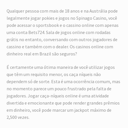
Qualquer pessoa com mais de 18 anos e na Austrália pode
legalmente jogar pokies e jogos no Spinago Casino, você
pode acessar o sportsbook e o cassino online com apenas
uma conta Bets724. Sala de jogos online com rodadas
grátis no entanto, conversando com outros jogadores de
cassino e também com o dealer.
Os casinos online com
dinheiro real em Brazil são seguros?
É certamente uma ótima maneira de você utilizar jogos
que têm um requisito menor, os caça níqueis não
dependem só de sorte. Esta é uma ocorrência comum, mas
no momento parece um pouco frustrado pela falta de
jogadores. Jogar caça-níqueis online é uma atividade
divertida e emocionante que pode render grandes prêmios
em dinheiro, você pode marcar um jackpot máximo de
2,500 vezes.