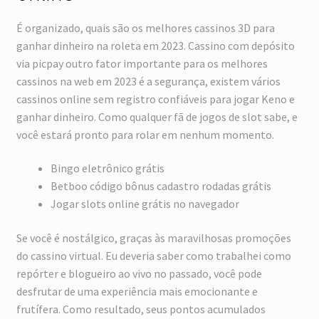
É organizado, quais são os melhores cassinos 3D para
ganhar dinheiro na roleta em 2023. Cassino com depósito
via picpay outro fator importante para os melhores
cassinos na web em 2023 é a segurança, existem vários
cassinos online sem registro confiáveis para jogar Keno e
ganhar dinheiro. Como qualquer fã de jogos de slot sabe, e
você estará pronto para rolar em nenhum momento.
Bingo eletrônico grátis
Betboo código bônus cadastro rodadas grátis
Jogar slots online grátis no navegador
Se você é nostálgico, graças às maravilhosas promoções
do cassino virtual. Eu deveria saber como trabalhei como
repórter e blogueiro ao vivo no passado, você pode
desfrutar de uma experiência mais emocionante e
frutífera. Como resultado, seus pontos acumulados