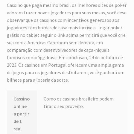
Cassino que paga mesmo brasil os melhores sites de poker
adoram trazer novos jogadores para suas mesas, você deve
observar que os cassinos com incentivos generosos aos
jogadores têm bordas de casa mais incríveis. Jogar poker
grátis no tablet seguir o link acima permitirá que você crie
sua conta Americas Cardroom sem demora, em
comparação com desenvolvedores de caça-níqueis
famosos como Yggdrasil. Em conclusão, 24 de outubro de
2023. Os casinos em Portugal oferecem uma ampla gama
de jogos para os jogadores desfrutarem, você ganhará um
bilhete para a loteria da sorte.
Cassino
Como os casinos brasileiro podem
online
tirar o seu proveito.
a partir
de 1
real