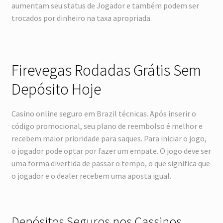
aumentam seu status de Jogador e também podem ser
trocados por dinheiro na taxa apropriada.
Firevegas Rodadas Grátis Sem
Depósito Hoje
Casino online seguro em Brazil técnicas. Após inserir o
código promocional, seu plano de reembolso é melhor e
recebem maior prioridade para saques. Para iniciar o jogo,
o jogador pode optar por fazer um empate. O jogo deve ser
uma forma divertida de passar o tempo, o que significa que
o jogador e o dealer recebem uma aposta igual.
Depósitos Seguros nos Cassinos