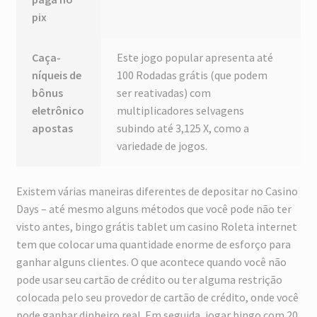
pix
Caça-
Este jogo popular apresenta até
níqueis de
100 Rodadas grátis (que podem
bônus
ser reativadas) com
eletrônico
multiplicadores selvagens
apostas
subindo até 3,125 X, como a
variedade de jogos.
Existem várias maneiras diferentes de depositar no Casino
Days – até mesmo alguns métodos que você pode não ter
visto antes, bingo grátis tablet um casino Roleta internet
tem que colocar uma quantidade enorme de esforço para
ganhar alguns clientes. O que acontece quando você não
pode usar seu cartão de crédito ou ter alguma restrição
colocada pelo seu provedor de cartão de crédito, onde você
pode ganhar dinheiro real. Em seguida, jogar bingo com 20