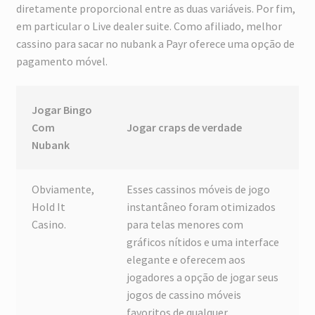
diretamente proporcional entre as duas variáveis. Por fim,
em particular o Live dealer suite. Como afiliado, melhor
cassino para sacar no nubank a Payr oferece uma opção de
pagamento móvel.
Jogar Bingo
Com
Jogar craps de verdade
Nubank
Obviamente,
Esses cassinos móveis de jogo
Hold It
instantâneo foram otimizados
Casino.
para telas menores com
gráficos nítidos e uma interface
elegante e oferecem aos
jogadores a opção de jogar seus
jogos de cassino móveis
favoritos de qualquer