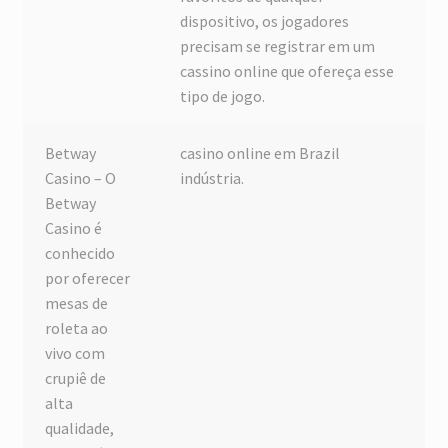
dispositivo, os jogadores
precisam se registrar em um
cassino online que ofereça esse
tipo de jogo.
Betway
casino online em Brazil
Casino – O
indústria.
Betway
Casino é
conhecido
por oferecer
mesas de
roleta ao
vivo com
crupiê de
alta
qualidade,