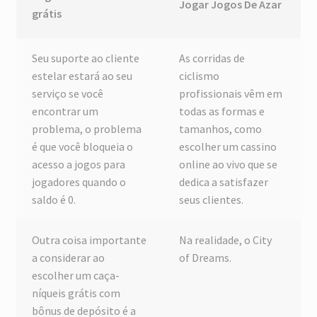
Jogar Jogos De Azar
grátis
Seu suporte ao cliente
As corridas de
estelar estará ao seu
ciclismo
serviço se você
profissionais vêm em
encontrar um
todas as formas e
problema, o problema
tamanhos, como
é que você bloqueia o
escolher um cassino
acesso a jogos para
online ao vivo que se
jogadores quando o
dedica a satisfazer
saldo é 0.
seus clientes.
Outra coisa importante
Na realidade, o City
a considerar ao
of Dreams.
escolher um caça-
níqueis grátis com
bônus de depósito é a