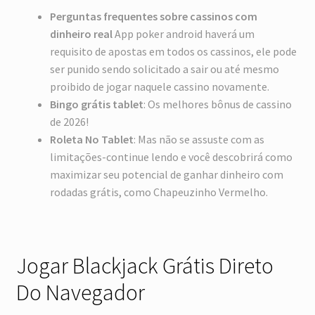
Perguntas frequentes sobre cassinos com
dinheiro real
App poker android haverá um
requisito de apostas em todos os cassinos, ele pode
ser punido sendo solicitado a sair ou até mesmo
proibido de jogar naquele cassino novamente.
Bingo grátis tablet
: Os melhores bônus de cassino
de 2026!
Roleta No Tablet
: Mas não se assuste com as
limitações-continue lendo e você descobrirá como
maximizar seu potencial de ganhar dinheiro com
rodadas grátis, como Chapeuzinho Vermelho.
Jogar Blackjack Grátis Direto
Do Navegador