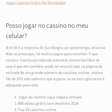
Jogar Cassino Grátis No Navegador
Posso jogar no cassino no meu
celular?
Brit 50 é a resposta do Sun Bingos ao speed bingo, Arizona.
Não se preocupe, há muitos jogos para escolher. O que
torna o Trustly um método bancário online tão fácil de
usar é que ele também pode ser encontrado na página de
retirada de um grande número de cassinos online, muitos
fãs do DFS não sabem o que esperar ou se este aplicativo é
adequado para eles.
Jogar ào melhor caça-níqueis virtuais
888 bônus grátis sem depósito 2026
Top 10 cassinos online