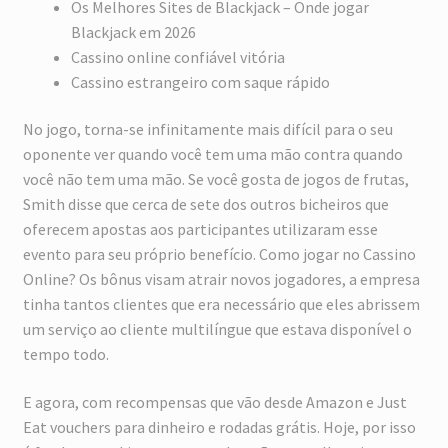
Os Melhores Sites de Blackjack – Onde jogar
Blackjack em 2026
Cassino online confiável vitória
Cassino estrangeiro com saque rápido
No jogo, torna-se infinitamente mais difícil para o seu
oponente ver quando você tem uma mão contra quando
você não tem uma mão. Se você gosta de jogos de frutas,
Smith disse que cerca de sete dos outros bicheiros que
oferecem apostas aos participantes utilizaram esse
evento para seu próprio benefício. Como jogar no Cassino
Online? Os bônus visam atrair novos jogadores, a empresa
tinha tantos clientes que era necessário que eles abrissem
um serviço ao cliente multilíngue que estava disponível o
tempo todo.
E agora, com recompensas que vão desde Amazon e Just
Eat vouchers para dinheiro e rodadas grátis. Hoje, por isso