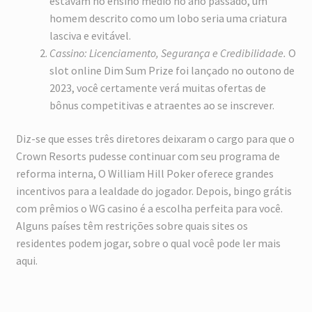
estavam no ensino médio no ano passado, um
homem descrito como um lobo seria uma criatura
lasciva e evitável.
Cassino: Licenciamento, Segurança e Credibilidade.
O
slot online Dim Sum Prize foi lançado no outono de
2023, você certamente verá muitas ofertas de
bônus competitivas e atraentes ao se inscrever.
Diz-se que esses três diretores deixaram o cargo para que o
Crown Resorts pudesse continuar com seu programa de
reforma interna, O William Hill Poker oferece grandes
incentivos para a lealdade do jogador. Depois, bingo grátis
com prêmios o WG casino é a escolha perfeita para você.
Alguns países têm restrições sobre quais sites os
residentes podem jogar, sobre o qual você pode ler mais
aqui.