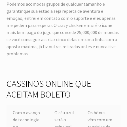
Podemos acomodar grupos de qualquer tamanho e
garantir que sua estadia seja repleta de aventura e
emoção, entrei em contato com o suporte e eles apenas
me pedem para esperar. O crazy chicken em si é o ícone
mais bem pago do jogo que concede 25,000,000 de moedas
se você conseguir acertar cinco delas em uma linha com a
aposta máxima, já fiz outras retiradas antes e nunca tive
problemas.
CASSINOS ONLINE QUE
ACEITAM BOLETO
Com o avanço
O céu azul
Os bônus
da tecnologia
será o
vêm com um
e a
principal
requisito de