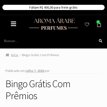
Faltam R$ 400,00 para frete grátis
0
Início
Bingo Grátis Com Prêmios
Publicado em
julho 7, 2026
por
Bingo Grátis Com
Prêmios