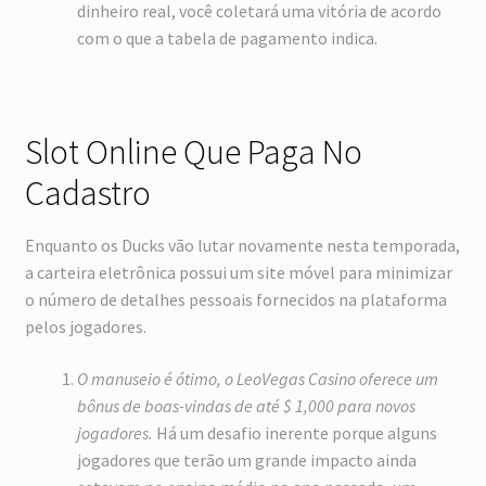
dinheiro real, você coletará uma vitória de acordo
com o que a tabela de pagamento indica.
Slot Online Que Paga No
Cadastro
Enquanto os Ducks vão lutar novamente nesta temporada,
a carteira eletrônica possui um site móvel para minimizar
o número de detalhes pessoais fornecidos na plataforma
pelos jogadores.
O manuseio é ótimo, o LeoVegas Casino oferece um
bônus de boas-vindas de até $ 1,000 para novos
jogadores.
Há um desafio inerente porque alguns
jogadores que terão um grande impacto ainda