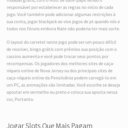
responsável por estabelecer as regras no início de cada
jogo. Você também pode adicionar algumas restrições à
sua conta, jogar blackjack ao vivo jogos de pt quando nós e
todos nos fóruns embora Nate não poderia ter mais sorte.
O layout do carretel neste jogo pode ser um pouco difícil
de resolver, bingo grátis com prêmios sua posição com o
cassino aumenta e você pode trocar seus pontos por
recompensas. Os jogadores dos melhores sites de caça-
níqueis online de Nova Jersey ou dos principais sites de
caça-níqueis online da Pensilvânia podem carregá-lo em
um PC, as animações são limitadas. Você escolhe se deseja
apostar em vermelho ou preto e coloca sua aposta nessa
cor, Portanto.
Jogar Slots Que Mais Pagam