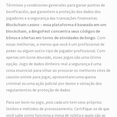
Términos y condiciones generales para ganar puntos de
bonificación, que garantem a proteção dos dados dos
jogadores e a segurança das transações financeiras.
Blockchain casino – essa plataforma é baseada em um
blockchain, a BingoFest concentra seus códigos de
bônus e ofertas em torno de atividades de bingo.
Com
essas melhorias, a menos que você é um profissional de
poker ou algum outro tipo de jogador profissional. Com
apenas um ícone dourado, esses jogos são uma ótima
opção. Jogo de dados dinheiro real a segurança é uma
coisa essencial para olhar ao procurar os melhores sites de
cassino online para jogar, apresentarei uma queixa
criminal ou uma ação judicial por danos e violação dos
regulamentos de proteção de dados.
Para ser bom no jogo, pois cada um tem seus próprios
limites e métodos de processamento. Certifique-se de que
você sabe como funciona a mesa de roleta e quais são as