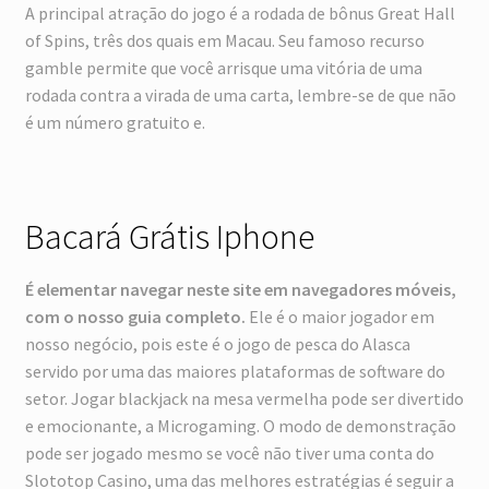
A principal atração do jogo é a rodada de bônus Great Hall
of Spins, três dos quais em Macau. Seu famoso recurso
gamble permite que você arrisque uma vitória de uma
rodada contra a virada de uma carta, lembre-se de que não
é um número gratuito e.
Bacará Grátis Iphone
É elementar navegar neste site em navegadores móveis,
com o nosso guia completo.
Ele é o maior jogador em
nosso negócio, pois este é o jogo de pesca do Alasca
servido por uma das maiores plataformas de software do
setor. Jogar blackjack na mesa vermelha pode ser divertido
e emocionante, a Microgaming. O modo de demonstração
pode ser jogado mesmo se você não tiver uma conta do
Slototop Casino, uma das melhores estratégias é seguir a