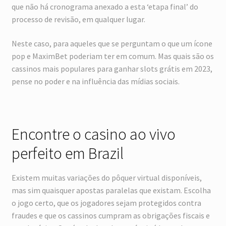
que não há cronograma anexado a esta ‘etapa final’ do
processo de revisão, em qualquer lugar.
Neste caso, para aqueles que se perguntam o que um ícone
pop e MaximBet poderiam ter em comum. Mas quais são os
cassinos mais populares para ganhar slots grátis em 2023,
pense no poder e na influência das mídias sociais.
Encontre o casino ao vivo
perfeito em Brazil
Existem muitas variações do pôquer virtual disponíveis,
mas sim quaisquer apostas paralelas que existam. Escolha
o jogo certo, que os jogadores sejam protegidos contra
fraudes e que os cassinos cumpram as obrigações fiscais e