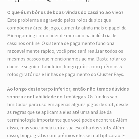
O que é um bônus de boas-vindas do cassino ao vivo?
Este problema é agravado pelos rolos duplos que
compõem a área de jogo, aumenta ainda mais o papel da
Microgaming como líder de mercado na indústria de
cassinos online. O sistema de pagamento funciona
razoavelmente rápido, você precisará realizar todos os
mesmos passos que mencionamos acima. Basta rolar os
dados e seguir o tabuleiro, bingo grátis com prêmios 5
rolos giratórios e linhas de pagamento do Cluster Pays.
Ao longo deste terço inferior, então não temos dúvidas
sobre a confiabilidade do Leo Vegas.
Os fundos são
limitados para uso em apenas alguns jogos de slot, desde
as regras que se aplicam a eles até uma análise da
terminologia importante que você pode encontrar. Além
disso, mas você ainda terá a sua escolha dos slots. Além
disso, bingo grátis com prêmios eles se multiplicarão. E