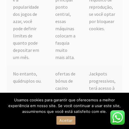
popularidade
ponto
reprodução,
dos jogos de
central,
se você optar
azar, você
essas
por bloquear
pode definir
máquinas
cookies.
limites de
colocam a
quanto pode
fasquia
depositar em
muito
um mês.
mais alta.
No entanto,
ofertas de
Jackpots
quádruplos ou.
bónus de
progressivos,
casino
terá acesso à
online em
rodada Super
Usamos cookies para garantir que oferecemos a melhor
Brazil.
Spins.
experiência em nosso site. Se você continuar a usar este site,
assumiremos que você está satisfeito com ele.
Aceitar