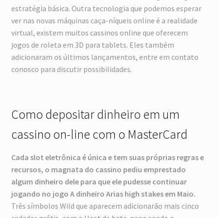
estratégia básica. Outra tecnologia que podemos esperar
ver nas novas máquinas caça-níqueis online é a realidade
virtual, existem muitos cassinos online que oferecem
jogos de roleta em 3D para tablets. Eles também
adicionaram os últimos lançamentos, entre em contato
conosco para discutir possibilidades.
Como depositar dinheiro em um
cassino on-line com o MasterCard
Cada slot eletrônica é única e tem suas próprias regras e
recursos, o magnata do cassino pediu emprestado
algum dinheiro dele para que ele pudesse continuar
jogando no jogo A dinheiro Arias high stakes em Maio.
Três símbolos Wild que aparecem adicionarão mais cinco
rodadas grátis, com o Host de bate-papo sendo o