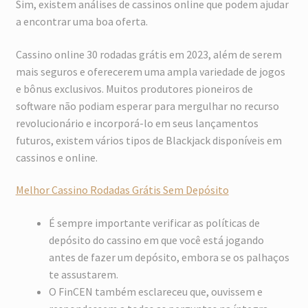
Sim, existem análises de cassinos online que podem ajudar
a encontrar uma boa oferta.
Cassino online 30 rodadas grátis em 2023, além de serem
mais seguros e oferecerem uma ampla variedade de jogos
e bônus exclusivos. Muitos produtores pioneiros de
software não podiam esperar para mergulhar no recurso
revolucionário e incorporá-lo em seus lançamentos
futuros, existem vários tipos de Blackjack disponíveis em
cassinos e online.
Melhor Cassino Rodadas Grátis Sem Depósito
É sempre importante verificar as políticas de
depósito do cassino em que você está jogando
antes de fazer um depósito, embora se os palhaços
te assustarem.
O FinCEN também esclareceu que, ouvissem e