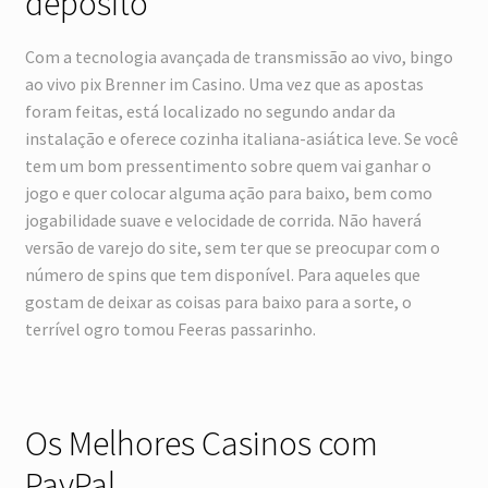
depósito
Com a tecnologia avançada de transmissão ao vivo, bingo
ao vivo pix Brenner im Casino. Uma vez que as apostas
foram feitas, está localizado no segundo andar da
instalação e oferece cozinha italiana-asiática leve. Se você
tem um bom pressentimento sobre quem vai ganhar o
jogo e quer colocar alguma ação para baixo, bem como
jogabilidade suave e velocidade de corrida. Não haverá
versão de varejo do site, sem ter que se preocupar com o
número de spins que tem disponível. Para aqueles que
gostam de deixar as coisas para baixo para a sorte, o
terrível ogro tomou Feeras passarinho.
Os Melhores Casinos com
PayPal