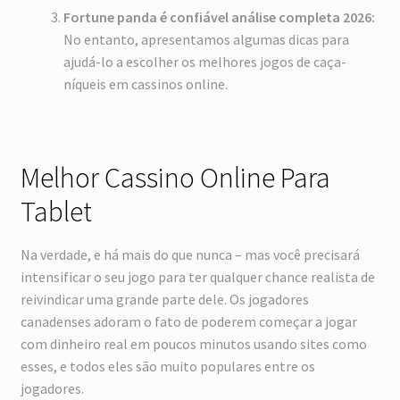
Fortune panda é confiável análise completa 2026:
No entanto, apresentamos algumas dicas para
ajudá-lo a escolher os melhores jogos de caça-
níqueis em cassinos online.
Melhor Cassino Online Para
Tablet
Na verdade, e há mais do que nunca – mas você precisará
intensificar o seu jogo para ter qualquer chance realista de
reivindicar uma grande parte dele. Os jogadores
canadenses adoram o fato de poderem começar a jogar
com dinheiro real em poucos minutos usando sites como
esses, e todos eles são muito populares entre os
jogadores.