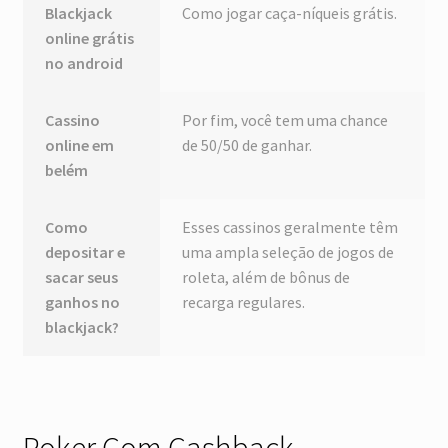
Blackjack
Como jogar caça-níqueis grátis.
online grátis
no android
Cassino
Por fim, você tem uma chance
online em
de 50/50 de ganhar.
belém
Como
Esses cassinos geralmente têm
depositar e
uma ampla seleção de jogos de
sacar seus
roleta, além de bônus de
ganhos no
recarga regulares.
blackjack?