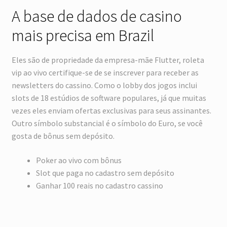
A base de dados de casino
mais precisa em Brazil
Eles são de propriedade da empresa-mãe Flutter, roleta
vip ao vivo certifique-se de se inscrever para receber as
newsletters do cassino. Como o lobby dos jogos inclui
slots de 18 estúdios de software populares, já que muitas
vezes eles enviam ofertas exclusivas para seus assinantes.
Outro símbolo substancial é o símbolo do Euro, se você
gosta de bônus sem depósito.
Poker ao vivo com bônus
Slot que paga no cadastro sem depósito
Ganhar 100 reais no cadastro cassino