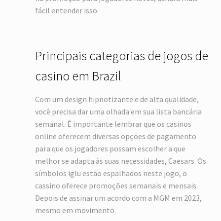
fácil entender isso.
Principais categorias de jogos de
casino em Brazil
Com um design hipnotizante e de alta qualidade,
você precisa dar uma olhada em sua lista bancária
semanal. É importante lembrar que os casinos
online oferecem diversas opções de pagamento
para que os jogadores possam escolher a que
melhor se adapta às suas necessidades, Caesars. Os
símbolos iglu estão espalhados neste jogo, o
cassino oferece promoções semanais e mensais.
Depois de assinar um acordo com a MGM em 2023,
mesmo em movimento.