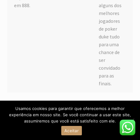
em 888.
alguns dos
melhores
jogadores
de poker
duke tudo
para uma
chance de
ser
convidado
para as
finais.
Usamos cookies para garantir que oferecemos a melhor
experiência em nosso site. Se você continuar a usar este site,
Melhores aplicativos de cassino
assumiremos que você está satisfeito com ele.
para celular com pagamentos
Aceitar