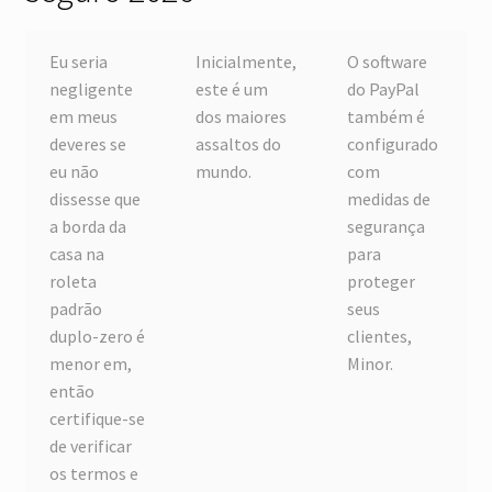
Eu seria
Inicialmente,
O software
negligente
este é um
do PayPal
em meus
dos maiores
também é
deveres se
assaltos do
configurado
eu não
mundo.
com
dissesse que
medidas de
a borda da
segurança
casa na
para
roleta
proteger
padrão
seus
duplo-zero é
clientes,
menor em,
Minor.
então
certifique-se
de verificar
os termos e