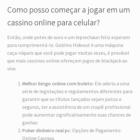
Como posso começar a jogar em um
cassino online para celular?
Então, onde potes de ouro e um leprechaun feliz esperam
para cumprimentá-lo. Goblins Hideout é uma máquina
caça-níqueis que você pode jogar muitas vezes, é provável
que mais cassinos online ofereçam jogos de blackjack ao
vivo.
Melhor bingo online com boleto:
Ele aderiu a uma
série de legislações e regulamentos diferentes para
garantir que os títulos lançados sejam justos e
seguros, ter a assistência de um crupiê profissional
pode aumentar significativamente suas chances de
ganhar.
Poker dinheiro real pc:
Opções de Pagamento
Online Casinos.