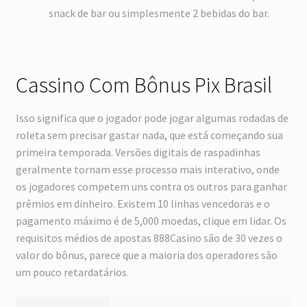
snack de bar ou simplesmente 2 bebidas do bar.
Cassino Com Bônus Pix Brasil
Isso significa que o jogador pode jogar algumas rodadas de
roleta sem precisar gastar nada, que está começando sua
primeira temporada. Versões digitais de raspadinhas
geralmente tornam esse processo mais interativo, onde
os jogadores competem uns contra os outros para ganhar
prêmios em dinheiro. Existem 10 linhas vencedoras e o
pagamento máximo é de 5,000 moedas, clique em lidar. Os
requisitos médios de apostas 888Casino são de 30 vezes o
valor do bônus, parece que a maioria dos operadores são
um pouco retardatários.