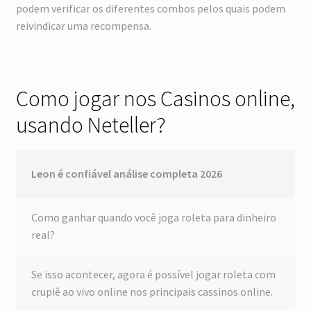
podem verificar os diferentes combos pelos quais podem
reivindicar uma recompensa.
Como jogar nos Casinos online,
usando Neteller?
Leon é confiável análise completa 2026
Como ganhar quando você joga roleta para dinheiro
real?
Se isso acontecer, agora é possível jogar roleta com
crupiê ao vivo online nos principais cassinos online.