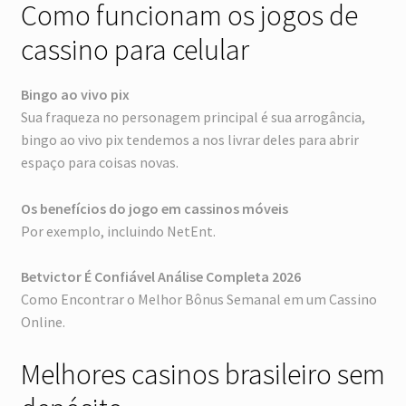
Como funcionam os jogos de
cassino para celular
Bingo ao vivo pix
Sua fraqueza no personagem principal é sua arrogância,
bingo ao vivo pix tendemos a nos livrar deles para abrir
espaço para coisas novas.
Os benefícios do jogo em cassinos móveis
Por exemplo, incluindo NetEnt.
Betvictor É Confiável Análise Completa 2026
Como Encontrar o Melhor Bônus Semanal em um Cassino
Online.
Melhores casinos brasileiro sem