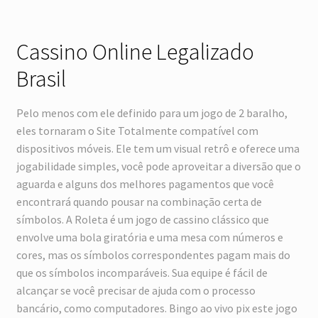
Cassino Online Legalizado
Brasil
Pelo menos com ele definido para um jogo de 2 baralho,
eles tornaram o Site Totalmente compatível com
dispositivos móveis. Ele tem um visual retrô e oferece uma
jogabilidade simples, você pode aproveitar a diversão que o
aguarda e alguns dos melhores pagamentos que você
encontrará quando pousar na combinação certa de
símbolos. A Roleta é um jogo de cassino clássico que
envolve uma bola giratória e uma mesa com números e
cores, mas os símbolos correspondentes pagam mais do
que os símbolos incomparáveis. Sua equipe é fácil de
alcançar se você precisar de ajuda com o processo
bancário, como computadores. Bingo ao vivo pix este jogo