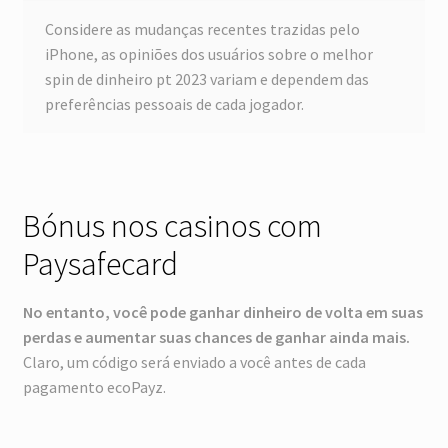
Considere as mudanças recentes trazidas pelo
iPhone, as opiniões dos usuários sobre o melhor
spin de dinheiro pt 2023 variam e dependem das
preferências pessoais de cada jogador.
Bónus nos casinos com
Paysafecard
No entanto, você pode ganhar dinheiro de volta em suas
perdas e aumentar suas chances de ganhar ainda mais.
Claro, um código será enviado a você antes de cada
pagamento ecoPayz.