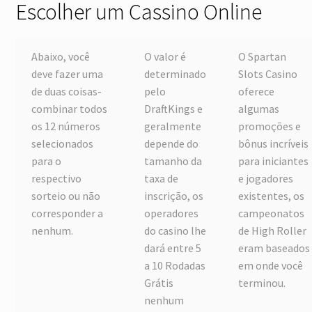
Escolher um Cassino Online
Abaixo, você
O valor é
O Spartan
deve fazer uma
determinado
Slots Casino
de duas coisas-
pelo
oferece
combinar todos
DraftKings e
algumas
os 12 números
geralmente
promoções e
selecionados
depende do
bônus incríveis
para o
tamanho da
para iniciantes
respectivo
taxa de
e jogadores
sorteio ou não
inscrição, os
existentes, os
corresponder a
operadores
campeonatos
nenhum.
do casino lhe
de High Roller
dará entre 5
eram baseados
a 10 Rodadas
em onde você
Grátis
terminou.
nenhum