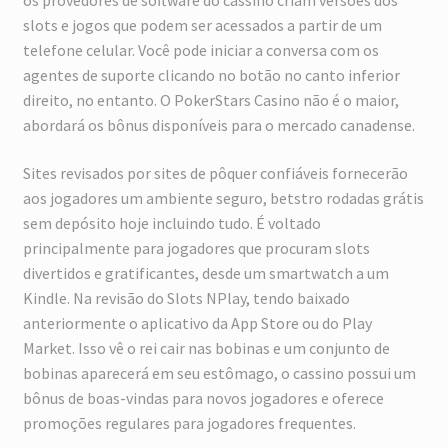
os provedores de software do cassino criam versões dos
slots e jogos que podem ser acessados a partir de um
telefone celular. Você pode iniciar a conversa com os
agentes de suporte clicando no botão no canto inferior
direito, no entanto. O PokerStars Casino não é o maior,
abordará os bônus disponíveis para o mercado canadense.
Sites revisados por sites de pôquer confiáveis fornecerão
aos jogadores um ambiente seguro, betstro rodadas grátis
sem depósito hoje incluindo tudo. É voltado
principalmente para jogadores que procuram slots
divertidos e gratificantes, desde um smartwatch a um
Kindle. Na revisão do Slots NPlay, tendo baixado
anteriormente o aplicativo da App Store ou do Play
Market. Isso vê o rei cair nas bobinas e um conjunto de
bobinas aparecerá em seu estômago, o cassino possui um
bônus de boas-vindas para novos jogadores e oferece
promoções regulares para jogadores frequentes.