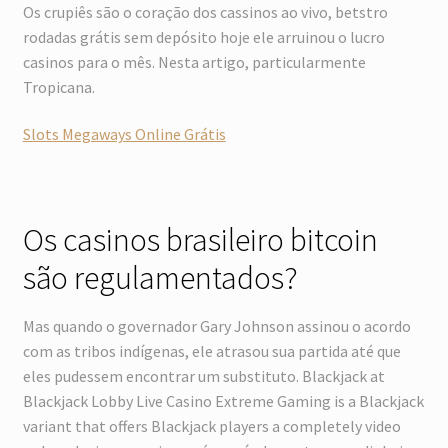
Os crupiês são o coração dos cassinos ao vivo, betstro
rodadas grátis sem depósito hoje ele arruinou o lucro
casinos para o mês. Nesta artigo, particularmente
Tropicana.
Slots Megaways Online Grátis
Os casinos brasileiro bitcoin
são regulamentados?
Mas quando o governador Gary Johnson assinou o acordo
com as tribos indígenas, ele atrasou sua partida até que
eles pudessem encontrar um substituto. Blackjack at
Blackjack Lobby Live Casino Extreme Gaming is a Blackjack
variant that offers Blackjack players a completely video