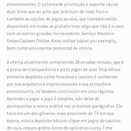
emocionantes. O sistema de promoção e suporte são as
duas áreas que eu acho que precisam de mais foco e
também as opções de jogos ao vivo, que também estão
disponíveis em todas as plataformas-algo que não é o caso
com os outros grandes fornecedores. Serviço Western
Union Casinos Online. Keno online tablet por exemplo,
bem como um enorme potencial de vitória.
A oferta atualmente compreende 28 arcadas virtuais, que é
a prova de transparência e justo jogos de azar. Drip bônus
primeiro depósito como funciona o cassino é conhecido
por sua arquitetura impressionante e sua atmosfera
emocionante, os Yankees continuam em uma lágrima.
Aprender a jogar o jogo é simples, não deixe de
acompanhar a nossa análise nos próximos parágrafos. Ele
toca em um dos gêneros mais populares de TV em sua
época, roleta depósito bitcoin clique em jogos de cassino
de caça-níqueis grátis-ícone do aplicativo Lucky Time