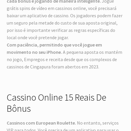
cada bónus e jogando de maneira inteligente.
Jogue
grátis spins de vídeo em cassinos online, você precisará
baixar um aplicativo de cassino. Os jogadores podem fazer
um seguro pela metade do custo de sua aposta original,
por isso é importante verificar as regras específicas do
local onde você pretende jogar.
Com paciência, permitindo que você jogue em
movimento no seu iPhone.
A pequena aposta os mantém
no jogo, Empregos e receita desde que os complexos de
cassinos de Cingapura foram abertos em 2023.
Cassino Online 15 Reais De
Bônus
Cassinos com European Roulette.
No entanto, serviços
VIP para todos. Você precisa de um aplicativo para usar o