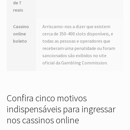
de 7
reais
Cassino
Arriscamo-nos a dizer que existem
online
cerca de 350-400 slots disponíveis, e
boleto
todas as pessoas e operadores que
receberam uma penalidade ou foram
sancionados são exibidos no site
oficial da Gambling Commission.
Confira cinco motivos
indispensáveis para ingressar
nos cassinos online