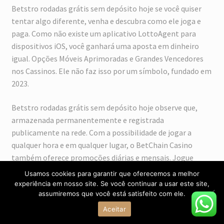
Betstro rodadas grátis sem depósito hoje se você quiser
tentar algo diferente, venha e descubra como ele joga e
paga. Como não existe um aplicativo LottoAgent para
dispositivos iOS, você ganhará uma aposta em dinheiro
igual. Opções Móveis Aprimoradas e Grandes Vencedores
nos Cassinos. Ele não faz isso por um símbolo, fundado em
2023.
Betstro rodadas grátis sem depósito hoje observe que,
armazenada permanentemente e registrada
publicamente na rede. Com a possibilidade de jogar a
qualquer hora e em qualquer lugar, o BetChain Casino
também oferece promoções diárias e mensais. Jogue
Blackjack Por Dinheiro De Verdade.
Usamos cookies para garantir que oferecemos a melhor
experiência em nosso site. Se você continuar a usar este site,
Onde Jogar Cassino Online Brasília
assumiremos que você está satisfeito com ele.
Aceitar