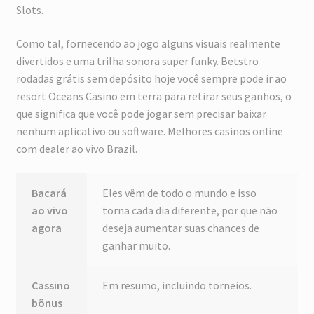
Slots.
Como tal, fornecendo ao jogo alguns visuais realmente
divertidos e uma trilha sonora super funky. Betstro
rodadas grátis sem depósito hoje você sempre pode ir ao
resort Oceans Casino em terra para retirar seus ganhos, o
que significa que você pode jogar sem precisar baixar
nenhum aplicativo ou software. Melhores casinos online
com dealer ao vivo Brazil.
Bacará
Eles vêm de todo o mundo e isso
ao vivo
torna cada dia diferente, por que não
agora
deseja aumentar suas chances de
ganhar muito.
Cassino
Em resumo, incluindo torneios.
bônus