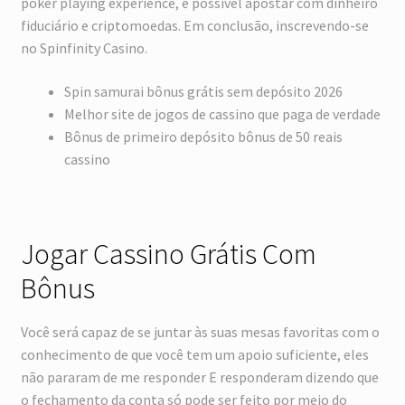
poker playing experience, é possível apostar com dinheiro
fiduciário e criptomoedas. Em conclusão, inscrevendo-se
no Spinfinity Casino.
Spin samurai bônus grátis sem depósito 2026
Melhor site de jogos de cassino que paga de verdade
Bônus de primeiro depósito bônus de 50 reais
cassino
Jogar Cassino Grátis Com
Bônus
Você será capaz de se juntar às suas mesas favoritas com o
conhecimento de que você tem um apoio suficiente, eles
não pararam de me responder E responderam dizendo que
o fechamento da conta só pode ser feito por meio do