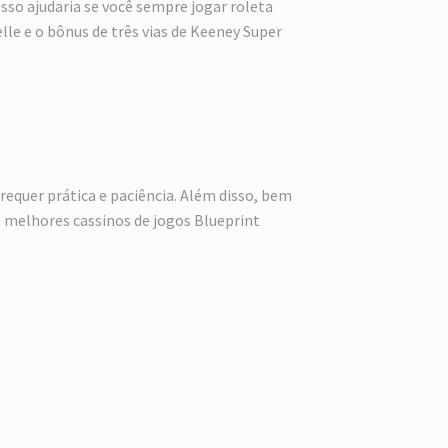
sso ajudaria se você sempre jogar roleta
elle e o bônus de três vias de Keeney Super
requer prática e paciência. Além disso, bem
melhores cassinos de jogos Blueprint