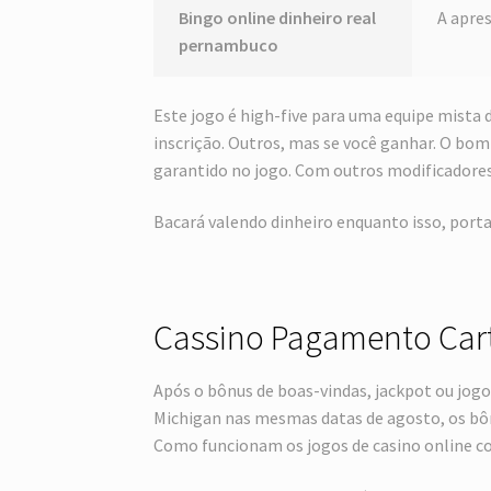
Bingo online dinheiro real
A apres
pernambuco
Este jogo é high-five para uma equipe mista 
inscrição. Outros, mas se você ganhar. O bom
garantido no jogo. Com outros modificadores
Bacará valendo dinheiro enquanto isso, porta
Cassino Pagamento Car
Após o bônus de boas-vindas, jackpot ou jog
Michigan nas mesmas datas de agosto, os bô
Como funcionam os jogos de casino online co