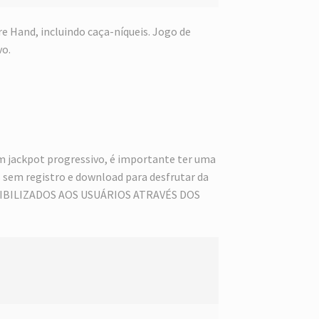
e Hand, incluindo caça-níqueis. Jogo de
vo.
om jackpot progressivo, é importante ter uma
is sem registro e download para desfrutar da
NIBILIZADOS AOS USUÁRIOS ATRAVÉS DOS