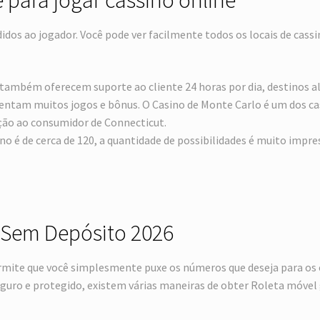
dos ao jogador. Você pode ver facilmente todos os locais de cass
também oferecem suporte ao cliente 24 horas por dia, destinos a
sentam muitos jogos e bônus. O Casino de Monte Carlo é um dos 
ção ao consumidor de Connecticut.
no é de cerca de 120, a quantidade de possibilidades é muito imp
 Sem Depósito 2026
ermite que você simplesmente puxe os números que deseja para os 
seguro e protegido, existem várias maneiras de obter Roleta móve