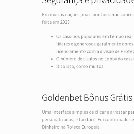
Em muitas nações, mais pontos serão concedi
feita em 2023.
Os cassinos populares em tempo real 
líderes e generosos geralmente apre
licenciamento com a divisão de Prote
O número de títulos no Lobby do cassi
Dito isto, como muitos.
Goldenbet Bônus Grátis
Uma interface simples de clicar e arrastar p
personalizados, é tão fácil. Foi confirmado 
Dinheiro na Roleta Europeia.