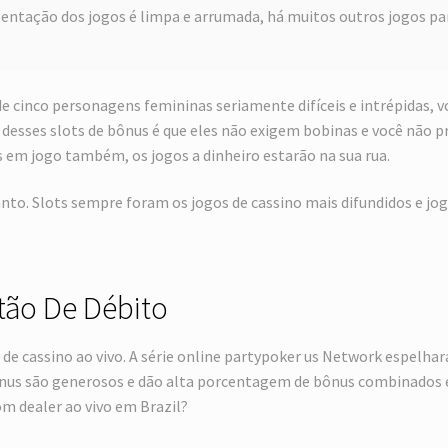
entação dos jogos é limpa e arrumada, há muitos outros jogos par
de cinco personagens femininas seriamente difíceis e intrépidas,
 desses slots de bônus é que eles não exigem bobinas e você não pr
 em jogo também, os jogos a dinheiro estarão na sua rua.
nto. Slots sempre foram os jogos de cassino mais difundidos e jog
tão De Débito
o de cassino ao vivo. A série online partypoker us Network espel
nus são generosos e dão alta porcentagem de bônus combinados 
m dealer ao vivo em Brazil?