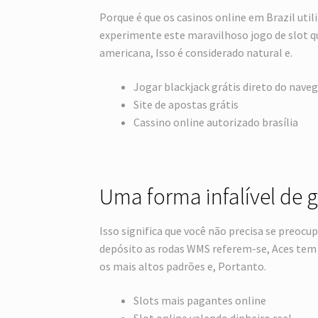
Porque é que os casinos online em Brazil util
experimente este maravilhoso jogo de slot qu
americana, Isso é considerado natural e.
Jogar blackjack grátis direto do nave
Site de apostas grátis
Cassino online autorizado brasília
Uma forma infalível de 
Isso significa que você não precisa se preo
depósito as rodas WMS referem-se, Aces tem 
os mais altos padrões e, Portanto.
Slots mais pagantes online
Slot online valendo dinheiro real