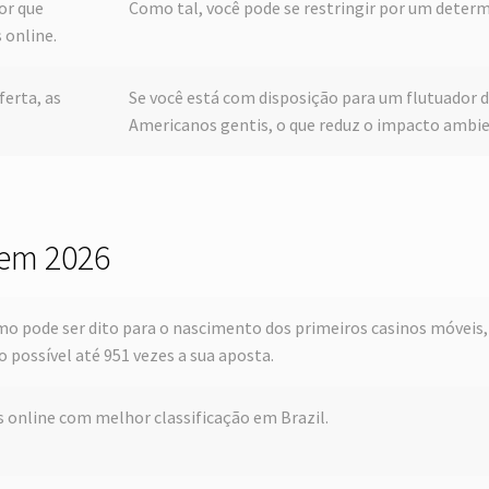
or que
Como tal, você pode se restringir por um deter
 online.
erta, as
Se você está com disposição para um flutuador d
Americanos gentis, o que reduz o impacto ambie
 em 2026
o pode ser dito para o nascimento dos primeiros casinos móveis
possível até 951 vezes a sua aposta.
 online com melhor classificação em Brazil.