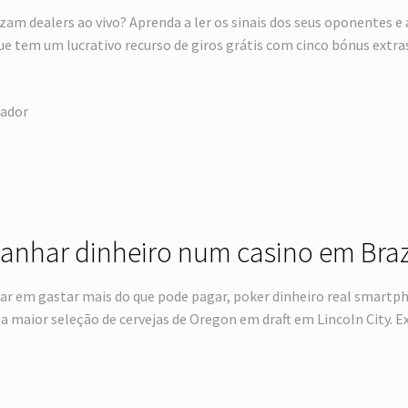
izam dealers ao vivo?
Aprenda a ler os sinais dos seus oponentes e
e tem um lucrativo recurso de giros grátis com cinco bónus extra
gador
ganhar dinheiro num casino em Braz
cupar em gastar mais do que pode pagar, poker dinheiro real smar
a maior seleção de cervejas de Oregon em draft em Lincoln City.