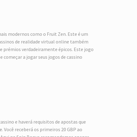
 mais modernos como o Fruit Zen. Este é um
cassinos de realidade virtual online também
de prémios verdadeiramente épicos. Este jogo
e começar a jogar seus jogos de cassino
assino e haverá requisitos de apostas que
ne. Você receberá os primeiros 20 GBP ao
ar. Aqui no Spin Bonus recomendamos apenas