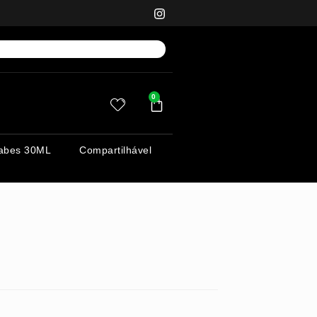
0
abes 30ML
Compartilhável