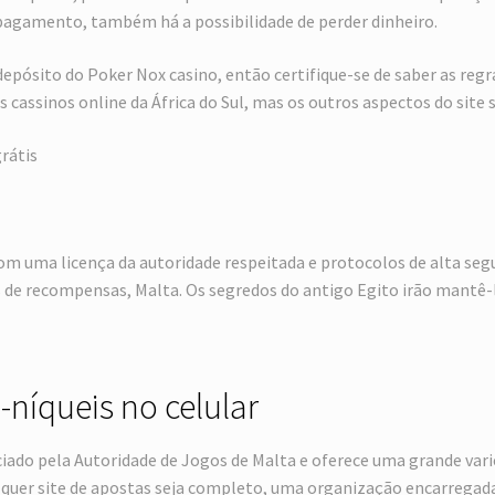
pagamento, também há a possibilidade de perder dinheiro.
pósito do Poker Nox casino, então certifique-se de saber as regr
 cassinos online da África do Sul, mas os outros aspectos do site 
rátis
m uma licença da autoridade respeitada e protocolos de alta segu
de recompensas, Malta. Os segredos do antigo Egito irão mantê-l
-níqueis no celular
iado pela Autoridade de Jogos de Malta e oferece uma grande vari
quer site de apostas seja completo, uma organização encarregada 