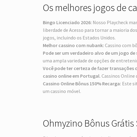
Os melhores jogos de ca
Bingo Licenciado 2026:
Nosso Playcheck mant
liberdade de Acesso para tornar a maioria do
jogos, incluindo os Estados Unidos.
Melhor cassino com nubank:
Cassino com bôn
Pode ser um verdadeiro alvo de um jogo de 
uma ampla variedade de opções de entretenim
Você pode ter certeza de fazer transações 
casino online em Portugal.
Cassinos Online
Cassino Online Bônus 150% Recarga:
Este si
um cassino móvel.
Ohmyzino Bônus Grátis