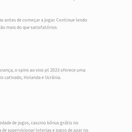
as antes de começar a jogar. Continue lendo
são mais do que satisfatórios.
rança, o spins ao vivo pt 2023 oferece uma
o cativado, Holanda e Ucrânia.
edade de jogos, cassino bônus grátis no
de supervisionar loterias e jogos de azar no