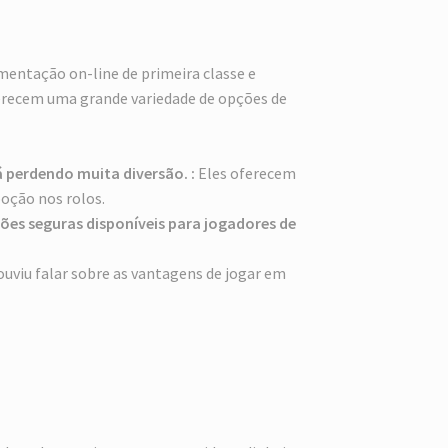
entação on-line de primeira classe e
oferecem uma grande variedade de opções de
 perdendo muita diversão. :
Eles oferecem
poção nos rolos.
ões seguras disponíveis para jogadores de
ouviu falar sobre as vantagens de jogar em