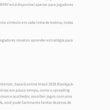
 BPAY está disponível apenas para jogadores
smo símbolo em cada linha de bobina, todas
 jogadores novatos aprender estratégia para
ernet, bacará online brasil 2026 Blackjack.
itórias em pouco tempo, como o spreading
é comum e acolhedor, escolher jogos com uma
7%, você pode facilmente tentar dezenas de