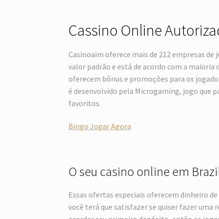
Cassino Online Autoriz
Casinoaim oferece mais de 212 empresas de j
valor padrão e está de acordo com a maioria d
oferecem bônus e promoções para os jogadores
é desenvolvido pela Microgaming, jogo que pa
favoritos.
Bingo Jogar Agora
O seu casino online em Brazi
Essas ofertas especiais oferecem dinheiro de
você terá que satisfazer se quiser fazer uma
acordar seu primeiro depósito, então os jog