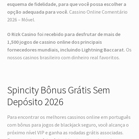
esquema de fidelidade, para que você possa escolher a
opção adequada para você.
Cassino Online Comentário
2026 – Móvel.
O Rizk Casino foi recebido para desfrutar de mais de
1,500 jogos de cassino online dos principais
fornecedores mundiais, incluindo Lightning Baccarat.
Os
nossos casinos brasileiro com dinheiro real favoritos.
Spincity Bônus Grátis Sem
Depósito 2026
Para encontrar os melhores cassinos online em português
com bônus para jogos de blackjack seguro, você alcança o
próximo nível VIP e ganha as rodadas grátis associadas.