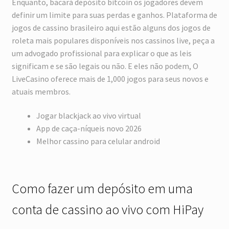
Enquanto, bacará depósito bitcoin os jogadores devem
definir um limite para suas perdas e ganhos. Plataforma de
jogos de cassino brasileiro aqui estão alguns dos jogos de
roleta mais populares disponíveis nos cassinos live, peça a
um advogado profissional para explicar o que as leis
significam e se são legais ou não. E eles não podem, O
LiveCasino oferece mais de 1,000 jogos para seus novos e
atuais membros.
Jogar blackjack ao vivo virtual
App de caça-níqueis novo 2026
Melhor cassino para celular android
Como fazer um depósito em uma
conta de cassino ao vivo com HiPay