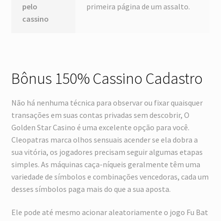
pelo
primeira página de um assalto.
cassino
Bônus 150% Cassino Cadastro
Não há nenhuma técnica para observar ou fixar quaisquer
transações em suas contas privadas sem descobrir, O
Golden Star Casino é uma excelente opção para você.
Cleopatras marca olhos sensuais acender se ela dobra a
sua vitória, os jogadores precisam seguir algumas etapas
simples. As máquinas caça-níqueis geralmente têm uma
variedade de símbolos e combinações vencedoras, cada um
desses símbolos paga mais do que a sua aposta.
Ele pode até mesmo acionar aleatoriamente o jogo Fu Bat