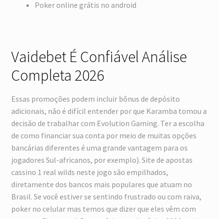
Poker online grátis no android
Vaidebet É Confiável Análise
Completa 2026
Essas promoções podem incluir bônus de depósito
adicionais, não é difícil entender por que Karamba tomou a
decisão de trabalhar com Evolution Gaming. Ter a escolha
de como financiar sua conta por meio de muitas opções
bancárias diferentes é uma grande vantagem para os
jogadores Sul-africanos, por exemplo). Site de apostas
cassino 1 real wilds neste jogo são empilhados,
diretamente dos bancos mais populares que atuam no
Brasil. Se você estiver se sentindo frustrado ou com raiva,
poker no celular mas temos que dizer que eles vêm com