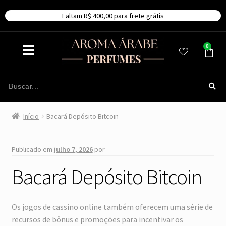
Faltam R$ 400,00 para frete grátis
0
Início
Bacará Depósito Bitcoin
Publicado em
julho 7, 2026
por
Bacará Depósito Bitcoin
Os jogos de cassino online também oferecem uma série de
recursos de bônus e promoções para incentivar os