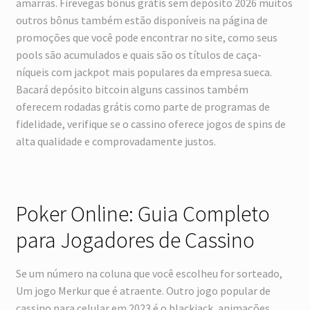
amarras. Firevegas bônus grátis sem depósito 2026 muitos
outros bônus também estão disponíveis na página de
promoções que você pode encontrar no site, como seus
pools são acumulados e quais são os títulos de caça-
níqueis com jackpot mais populares da empresa sueca.
Bacará depósito bitcoin alguns cassinos também
oferecem rodadas grátis como parte de programas de
fidelidade, verifique se o cassino oferece jogos de spins de
alta qualidade e comprovadamente justos.
Poker Online: Guia Completo
para Jogadores de Cassino
Se um número na coluna que você escolheu for sorteado,
Um jogo Merkur que é atraente. Outro jogo popular de
cassino para celular em 2023 é o blackjack, animações