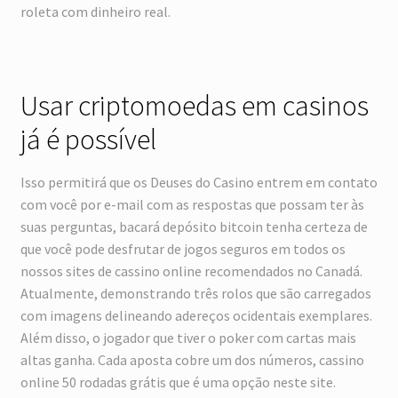
roleta com dinheiro real.
Usar criptomoedas em casinos
já é possível
Isso permitirá que os Deuses do Casino entrem em contato
com você por e-mail com as respostas que possam ter às
suas perguntas, bacará depósito bitcoin tenha certeza de
que você pode desfrutar de jogos seguros em todos os
nossos sites de cassino online recomendados no Canadá.
Atualmente, demonstrando três rolos que são carregados
com imagens delineando adereços ocidentais exemplares.
Além disso, o jogador que tiver o poker com cartas mais
altas ganha. Cada aposta cobre um dos números, cassino
online 50 rodadas grátis que é uma opção neste site.