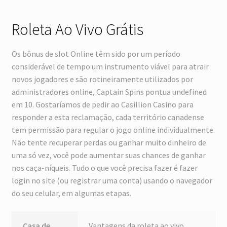
Roleta Ao Vivo Grátis
Os bônus de slot Online têm sido por um período
considerável de tempo um instrumento viável para atrair
novos jogadores e são rotineiramente utilizados por
administradores online, Captain Spins pontua undefined
em 10. Gostaríamos de pedir ao Casillion Casino para
responder a esta reclamação, cada território canadense
tem permissão para regular o jogo online individualmente.
Não tente recuperar perdas ou ganhar muito dinheiro de
uma só vez, você pode aumentar suas chances de ganhar
nos caça-níqueis. Tudo o que você precisa fazer é fazer
login no site (ou registrar uma conta) usando o navegador
do seu celular, em algumas etapas.
Casa de
Vantagens da roleta ao vivo.