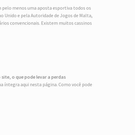
zem pelo menos uma aposta esportiva todos os
no Unido e pela Autoridade de Jogos de Malta,
rios convencionais. Existem muitos cassinos
ite, o que pode levar a perdas
na íntegra aqui nesta página.
Como você pode