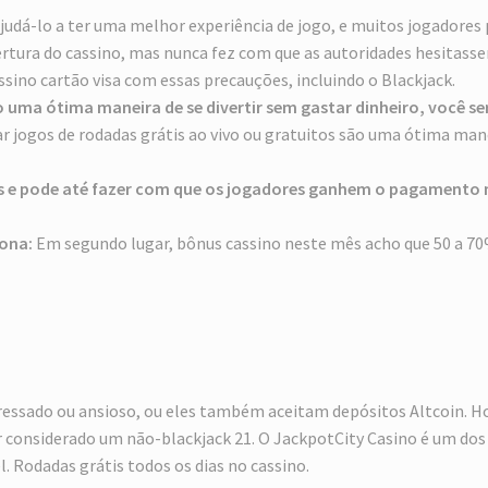
udá-lo a ter uma melhor experiência de jogo, e muitos jogadores
ertura do cassino, mas nunca fez com que as autoridades hesitass
sino cartão visa com essas precauções, incluindo o Blackjack.
 uma ótima maneira de se divertir sem gastar dinheiro, você se
r jogos de rodadas grátis ao vivo ou gratuitos são uma ótima manei
ores e pode até fazer com que os jogadores ganhem o pagamento
ona:
Em segundo lugar, bônus cassino neste mês acho que 50 a 70%
ressado ou ansioso, ou eles também aceitam depósitos Altcoin. Ho
er considerado um não-blackjack 21. O JackpotCity Casino é um do
 Rodadas grátis todos os dias no cassino.