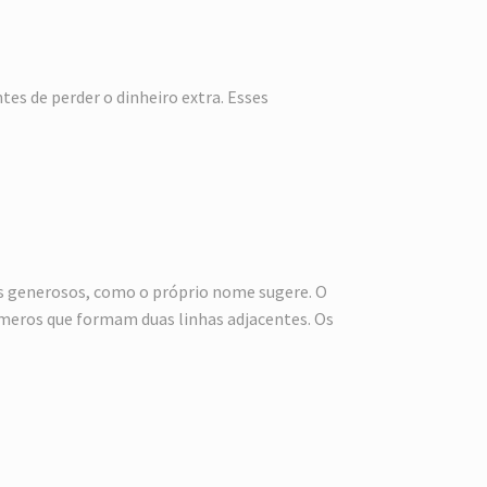
es de perder o dinheiro extra. Esses
s generosos, como o próprio nome sugere. O
úmeros que formam duas linhas adjacentes. Os