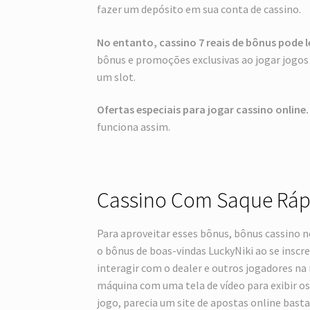
fazer um depósito em sua conta de cassino.
No entanto, cassino 7 reais de bônus pode 
bônus e promoções exclusivas ao jogar jogos 
um slot.
Ofertas especiais para jogar cassino online.
funciona assim.
Cassino Com Saque Ráp
Para aproveitar esses bônus, bônus cassino n
o bônus de boas-vindas LuckyNiki ao se insc
interagir com o dealer e outros jogadores na
máquina com uma tela de vídeo para exibir o
jogo, parecia um site de apostas online bast