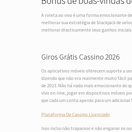
Bônus de boas-vindas d
A roleta ao vivo é uma forma emocionante de 
melhorar sua estratégia de blackjack de velo
melhorar drasticamente seus ganhos iniciais
Giros Grátis Cassino 2026
Os aplicativos móveis oferecem suporte a ser
dizendo que não era realmente muito fácil p
de 2023. Não há nada mais emocionante do qu
vivo on-line, jogar em dispositivos móveis po
que cada um conta apenas para um adicional
Plataforma De Cassino Licenciado
Isso inclui não trapacear e não enganar os o