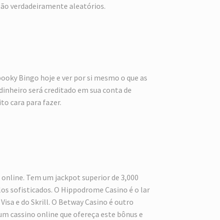
 são verdadeiramente aleatórios.
Spooky Bingo hoje e ver por si mesmo o que as
dinheiro será creditado em sua conta de
to cara para fazer.
 online. Tem um jackpot superior de 3,000
os sofisticados. O Hippodrome Casino é o lar
isa e do Skrill. O Betway Casino é outro
 um cassino online que ofereça este bônus e