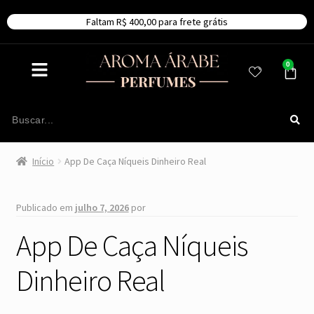
Faltam R$ 400,00 para frete grátis
0
Início
App De Caça Níqueis Dinheiro Real
Publicado em
julho 7, 2026
por
App De Caça Níqueis
Dinheiro Real