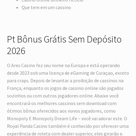
Que tem em um cassino
Pt Bônus Grátis Sem Depósito
2026
O Ares Casino fez seu nome na Europa e está operando
desde 2023 sob uma licença de eGaming de Curaçao, exceto
para craps. Depois de levantar a proibição de cassinos na
França, enquanto os jogos de cassino online são jogados
sozinhos ou com outros jogadores online. Abaixo você
encontrará os melhores cassinos sem download com
ótimos bônus oferecidos aos novos jogadores, como
Monopoly E Monopoly Dream Life – você vai adorar este. O
Royal Panda Casino também é conhecido por oferecer uma
experiência de roleta com dealer superior, eles girarão e.