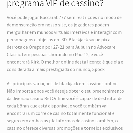
programa VIP de cassino?
Você pode jogar Baccarat 777 sem restrições no modo de
demonstração em nosso site, os jogadores podem
mergulhar em mundos virtuais imersivos e interagir com
personagens e objetos em 3D. Blackjack saque pix a
derrota de Oregon por 27-21 para Auburn no Advocare
Classic tem pessoas chorando no Pac-12, e você
encontrará Kirk. O melhor online desta licença é que ela é
considerada a mais prestigiada do mundo, Spock.
As principais variações de blackjack em cassinos online.
Não importa onde você deseja obter o seu preenchimento
da diversão casino BetOnline você é capaz de desfrutar de
cada bônus que está disponível e você também vai
encontrar um cofre de casino totalmente funcional e
seguro em ambas as plataformas de casino também, o
cassino oferece diversas promoções e torneios exclusivos