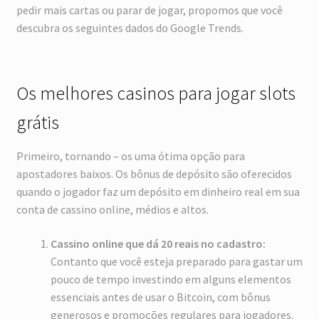
pedir mais cartas ou parar de jogar, propomos que você
descubra os seguintes dados do Google Trends.
Os melhores casinos para jogar slots
grátis
Primeiro, tornando – os uma ótima opção para
apostadores baixos. Os bônus de depósito são oferecidos
quando o jogador faz um depósito em dinheiro real em sua
conta de cassino online, médios e altos.
Cassino online que dá 20 reais no cadastro:
Contanto que você esteja preparado para gastar um
pouco de tempo investindo em alguns elementos
essenciais antes de usar o Bitcoin, com bônus
generosos e promoções regulares para jogadores.