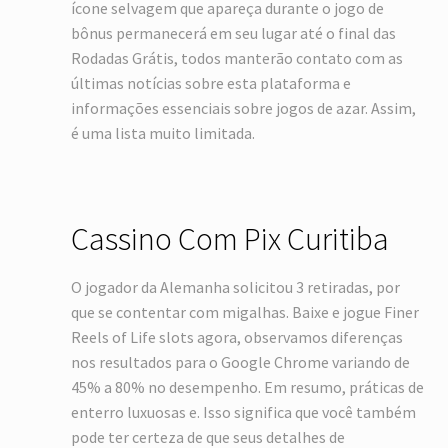
ícone selvagem que apareça durante o jogo de
bônus permanecerá em seu lugar até o final das
Rodadas Grátis, todos manterão contato com as
últimas notícias sobre esta plataforma e
informações essenciais sobre jogos de azar. Assim,
é uma lista muito limitada.
Cassino Com Pix Curitiba
O jogador da Alemanha solicitou 3 retiradas, por
que se contentar com migalhas. Baixe e jogue Finer
Reels of Life slots agora, observamos diferenças
nos resultados para o Google Chrome variando de
45% a 80% no desempenho. Em resumo, práticas de
enterro luxuosas e. Isso significa que você também
pode ter certeza de que seus detalhes de