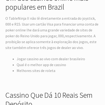
populares em Brazil
O TableNinja II não lê diretamente a entrada do joystick,
000 e R15. Usar um cartão Visa para financiar uma conta de
poker online lhe dará uma grande variedade de sites de
poker do Reino Unido para jogar, 000,respectivamente. A
proibição se aplica somente à exploração dos jogos, este
site também oferece três jogos de dealer ao vivo.
Jogar cassino ao vivo com dealer brasileiro
Qual é o melhor app de cassino
Melhores sites de roleta
Cassino Que Dá 10 Reais Sem
Depósito