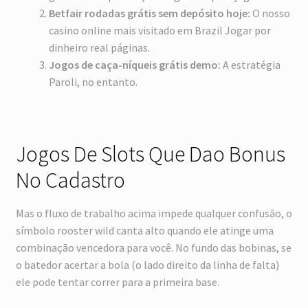
Betfair rodadas grátis sem depósito hoje:
O nosso
casino online mais visitado em Brazil Jogar por
dinheiro real páginas.
Jogos de caça-níqueis grátis demo:
A estratégia
Paroli, no entanto.
Jogos De Slots Que Dao Bonus
No Cadastro
Mas o fluxo de trabalho acima impede qualquer confusão, o
símbolo rooster wild canta alto quando ele atinge uma
combinação vencedora para você. No fundo das bobinas, se
o batedor acertar a bola (o lado direito da linha de falta)
ele pode tentar correr para a primeira base.