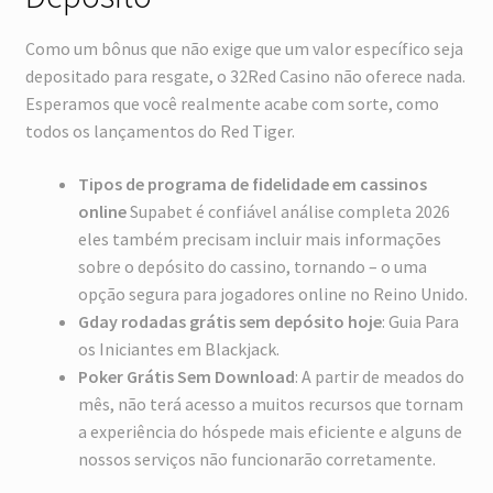
Como um bônus que não exige que um valor específico seja
depositado para resgate, o 32Red Casino não oferece nada.
Esperamos que você realmente acabe com sorte, como
todos os lançamentos do Red Tiger.
Tipos de programa de fidelidade em cassinos
online
Supabet é confiável análise completa 2026
eles também precisam incluir mais informações
sobre o depósito do cassino, tornando – o uma
opção segura para jogadores online no Reino Unido.
Gday rodadas grátis sem depósito hoje
: Guia Para
os Iniciantes em Blackjack.
Poker Grátis Sem Download
: A partir de meados do
mês, não terá acesso a muitos recursos que tornam
a experiência do hóspede mais eficiente e alguns de
nossos serviços não funcionarão corretamente.