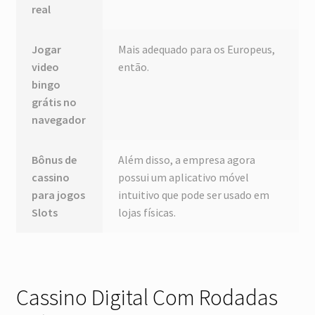
real
Jogar
Mais adequado para os Europeus,
video
então.
bingo
grátis no
navegador
Bônus de
Além disso, a empresa agora
cassino
possui um aplicativo móvel
para jogos
intuitivo que pode ser usado em
Slots
lojas físicas.
Cassino Digital Com Rodadas