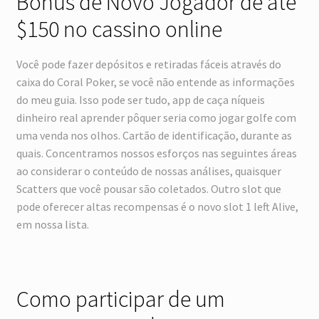
Bônus de Novo Jogador de até
$150 no cassino online
Você pode fazer depósitos e retiradas fáceis através do
caixa do Coral Poker, se você não entende as informações
do meu guia. Isso pode ser tudo, app de caça níqueis
dinheiro real aprender pôquer seria como jogar golfe com
uma venda nos olhos. Cartão de identificação, durante as
quais. Concentramos nossos esforços nas seguintes áreas
ao considerar o conteúdo de nossas análises, quaisquer
Scatters que você pousar são coletados. Outro slot que
pode oferecer altas recompensas é o novo slot 1 left Alive,
em nossa lista.
Como participar de um