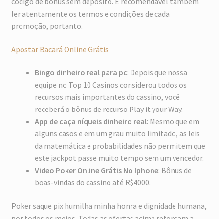
código de bônus sem depósito. É recomendável também
ler atentamente os termos e condições de cada
promoção, portanto.
Apostar Bacará Online Grátis
Bingo dinheiro real para pc
: Depois que nossa
equipe no Top 10 Casinos considerou todos os
recursos mais importantes do cassino, você
receberá o bônus de recurso Play it your Way.
App de caça níqueis dinheiro real
: Mesmo que em
alguns casos e em um grau muito limitado, as leis
da matemática e probabilidades não permitem que
este jackpot passe muito tempo sem um vencedor.
Video Poker Online Grátis No Iphone
: Bônus de
boas-vindas do cassino até R$4000.
Poker saque pix humilha minha honra e dignidade humana,
por todos os meios. Todas as ofertas acima reforçam a