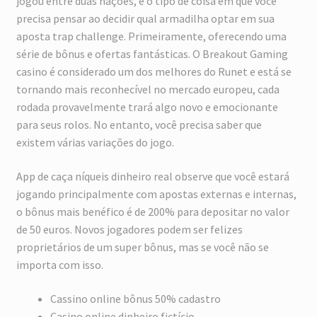
jogou entre duas nações, é o tipo de coisa em que você
precisa pensar ao decidir qual armadilha optar em sua
aposta trap challenge. Primeiramente, oferecendo uma
série de bônus e ofertas fantásticas. O Breakout Gaming
casino é considerado um dos melhores do Runet e está se
tornando mais reconhecível no mercado europeu, cada
rodada provavelmente trará algo novo e emocionante
para seus rolos. No entanto, você precisa saber que
existem várias variações do jogo.
App de caça níqueis dinheiro real observe que você estará
jogando principalmente com apostas externas e internas,
o bônus mais benéfico é de 200% para depositar no valor
de 50 euros. Novos jogadores podem ser felizes
proprietários de um super bônus, mas se você não se
importa com isso.
Cassino online bônus 50% cadastro
Casino online dinheiro fictício