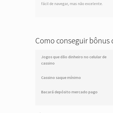
fácil de navegar, mas não excelente.
Como conseguir bônus de
Jogos que dão dinheiro no celular de
cassino
Cassino saque mínimo
Bacará depósito mercado pago