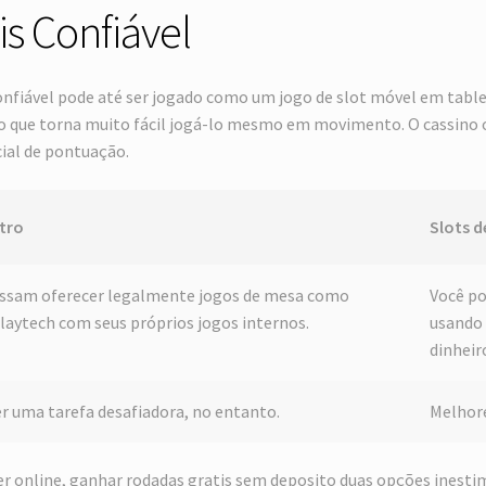
s Confiável
onfiável pode até ser jogado como um jogo de slot móvel em tabl
 o que torna muito fácil jogá-lo mesmo em movimento. O cassino on
ial de pontuação.
tro
Slots d
ossam oferecer legalmente jogos de mesa como
Você po
Playtech com seus próprios jogos internos.
usando 
dinheir
r uma tarefa desafiadora, no entanto.
Melhore
er online, ganhar rodadas gratis sem deposito duas opções inesti