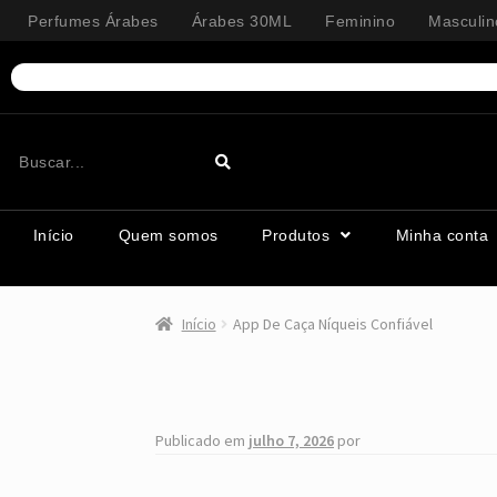
Perfumes Árabes
Árabes 30ML
Feminino
Masculin
Início
Quem somos
Produtos
Minha conta
Início
App De Caça Níqueis Confiável
Publicado em
julho 7, 2026
por