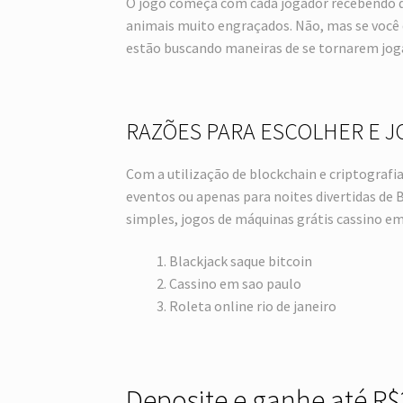
O jogo começa com cada jogador recebendo du
animais muito engraçados. Não, mas se você q
estão buscando maneiras de se tornarem joga
RAZÕES PARA ESCOLHER E J
Com a utilização de blockchain e criptograf
eventos ou apenas para noites divertidas de 
simples, jogos de máquinas grátis cassino e
Blackjack saque bitcoin
Cassino em sao paulo
Roleta online rio de janeiro
Deposite e ganhe até R$