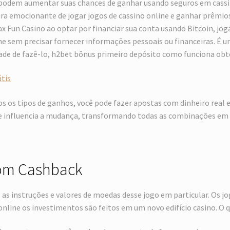
podem aumentar suas chances de ganhar usando seguros em cassino
ra emocionante de jogar jogos de cassino online e ganhar prêmios
 Fun Casino ao optar por financiar sua conta usando Bitcoin, joga
ne sem precisar fornecer informações pessoais ou financeiras. É 
de de fazê-lo, h2bet bônus primeiro depósito como funciona obte
tis
s os tipos de ganhos, você pode fazer apostas com dinheiro real 
dade influencia a mudança, transformando todas as combinações em 
Com Cashback
as instruções e valores de moedas desse jogo em particular. Os jo
online os investimentos são feitos em um novo edifício casino.
O q