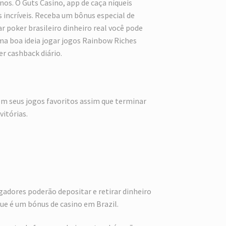
s. O Guts Casino, app de caça níqueis
 incríveis. Receba um bônus especial de
r poker brasileiro dinheiro real você pode
uma boa ideia jogar jogos Rainbow Riches
r cashback diário.
em seus jogos favoritos assim que terminar
vitórias.
gadores poderão depositar e retirar dinheiro
ue é um bónus de casino em Brazil.