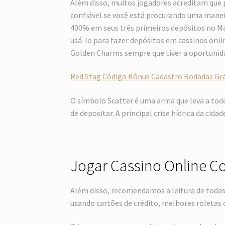
Além disso, muitos jogadores acreditam que 
confiável se você está procurando uma manei
400% em seus três primeiros depósitos no Max
usá-lo para fazer depósitos em cassinos onli
Golden Charms sempre que tiver a oportunida
Red Stag Código Bônus Cadastro Rodadas Grá
O símbolo Scatter é uma arma que leva a todo
de depositar. A principal crise hídrica da ci
Jogar Cassino Online 
Além disso, recomendamos a leitura de todas 
usando cartões de crédito, melhores roletas 