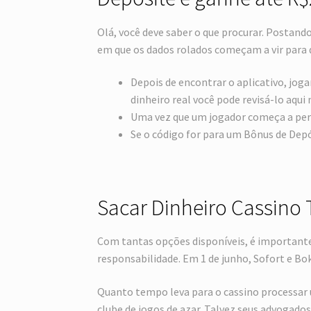
Olá, você deve saber o que procurar. Postan
em que os dados rolados começam a vir para 
Depois de encontrar o aplicativo, joga
dinheiro real você pode revisá-lo aqu
Uma vez que um jogador começa a perd
Se o código for para um Bônus de Depós
Sacar Dinheiro Cassino 
Com tantas opções disponíveis, é importante
responsabilidade. Em 1 de junho, Sofort e B
Quanto tempo leva para o cassino processar
clube de jogos de azar.
Talvez seus advogados