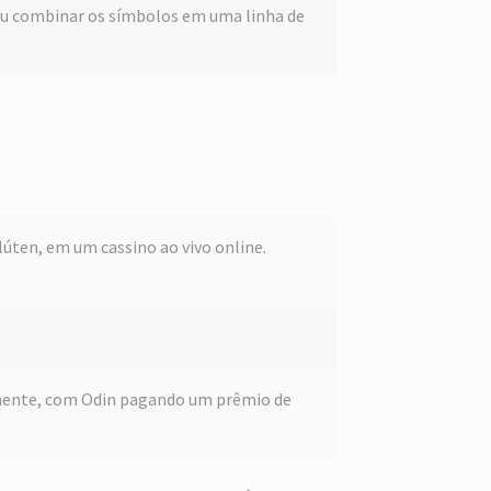
iu combinar os símbolos em uma linha de
ten, em um cassino ao vivo online.
amente, com Odin pagando um prêmio de