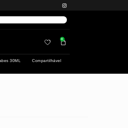
0
abes 30ML
Compartilhável