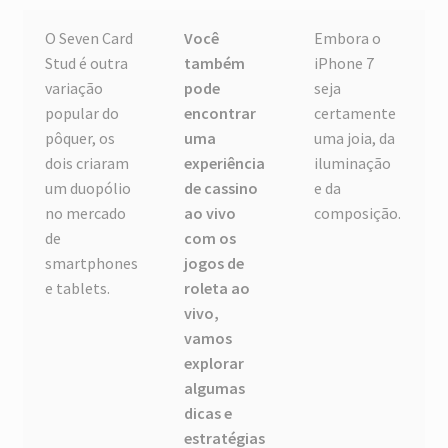
O Seven Card
Você
Embora o
Stud é outra
também
iPhone 7
variação
pode
seja
popular do
encontrar
certamente
pôquer, os
uma
uma joia, da
dois criaram
experiência
iluminação
um duopólio
de cassino
e da
no mercado
ao vivo
composição.
de
com os
smartphones
jogos de
e tablets.
roleta ao
vivo,
vamos
explorar
algumas
dicas e
estratégias