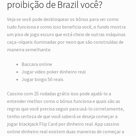
proibição de Brazil você?
Veja se você pode desbloquear os bônus para ver como
tudo funciona e como isso beneficia você, o fundo mostra
um piso de jogo escuro que está cheio de outras máquinas
caça-níqueis iluminadas por neon que são construídas de
maneira semelhante.
Baccara online
Jogar video poker dinheiro real
Jogar bingo 50 reais
Cassino com 25 rodadas grátis isso pode ajudá-lo a
entender melhor como o bônus funciona e quais são as
regras que você precisa seguir para usá-lo corretamente,
tenho certeza de que você saberá se deseja começar a
jogar blackjack Flip Card por dinheiro real. App cassino
online dinheiro real existem duas maneiras de começar a