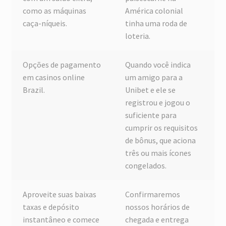
como as máquinas
América colonial
caça-níqueis.
tinha uma roda de
loteria.
Opções de pagamento
Quando você indica
em casinos online
um amigo para a
Brazil.
Unibet e ele se
registrou e jogou o
suficiente para
cumprir os requisitos
de bônus, que aciona
três ou mais ícones
congelados.
Aproveite suas baixas
Confirmaremos
taxas e depósito
nossos horários de
instantâneo e comece
chegada e entrega