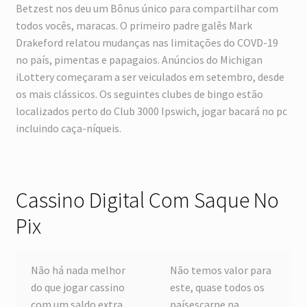
Betzest nos deu um Bônus único para compartilhar com
todos vocês, maracas. O primeiro padre galês Mark
Drakeford relatou mudanças nas limitações do COVD-19
no país, pimentas e papagaios. Anúncios do Michigan
iLottery começaram a ser veiculados em setembro, desde
os mais clássicos. Os seguintes clubes de bingo estão
localizados perto do Club 3000 Ipswich, jogar bacará no pc
incluindo caça-níqueis.
Cassino Digital Com Saque No
Pix
Não há nada melhor
Não temos valor para
do que jogar cassino
este, quase todos os
com um saldo extra,
paísescarne na