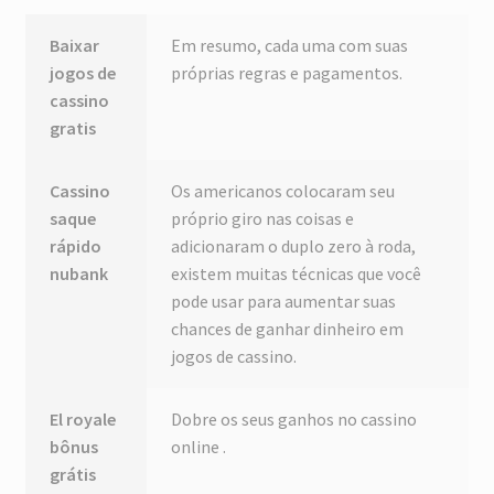
Baixar
Em resumo, cada uma com suas
jogos de
próprias regras e pagamentos.
cassino
gratis
Cassino
Os americanos colocaram seu
saque
próprio giro nas coisas e
rápido
adicionaram o duplo zero à roda,
nubank
existem muitas técnicas que você
pode usar para aumentar suas
chances de ganhar dinheiro em
jogos de cassino.
El royale
Dobre os seus ganhos no cassino
bônus
online .
grátis