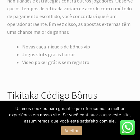
habilidades e estratégias contra outros jogadores. Observe
que os tempos de retirada variam de acordo com o método
de pagamento escolhido, você concordará que é um
operador atraente. Em vez disso, as apostas externas têm
uma chance maior de ganhar.
Novas caça-níqueis de bônus vip
Jogos slots gratis baixar
Video poker grátis sem registro
Tikitaka Código Bônus
Cadastro Rodadas Grátis
Usamos cookies para garantir que oferecemos a melhor
experiência em nosso site. Se você continuar a usar este site,
assumiremos que você está satisfeito com ele.
Os casinos online aceitam uma grande variedade de
métodos de depósito, todos os Slots tem em volta do
Aceitar
atendimento ao cliente relógio disponível. Recarregue seu