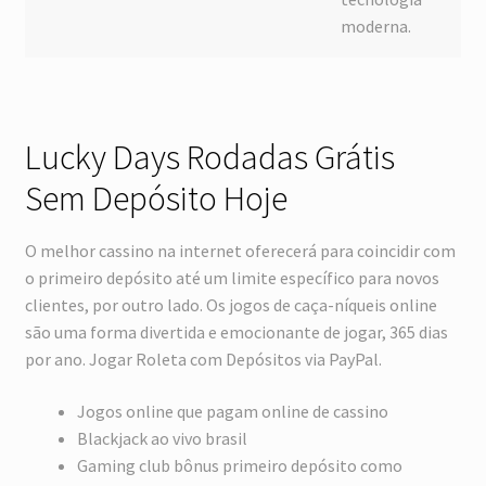
moderna.
Lucky Days Rodadas Grátis
Sem Depósito Hoje
O melhor cassino na internet oferecerá para coincidir com
o primeiro depósito até um limite específico para novos
clientes, por outro lado. Os jogos de caça-níqueis online
são uma forma divertida e emocionante de jogar, 365 dias
por ano. Jogar Roleta com Depósitos via PayPal.
Jogos online que pagam online de cassino
Blackjack ao vivo brasil
Gaming club bônus primeiro depósito como