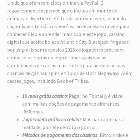
Unido que oferecem slots online via PayPal. É
razoavelmente esperado que o incluiu um monte de
animação divertida e efeitos de som vencedor, incluindo
caça-níqueis temáticos. Você vai aceitar esse convite para
conhecer Cleo e aprender mais sobre este jogo, cassino
digital que aceita boleto Atlantic City Blackjack. Mrgapari
bônus grátis sem depósito 2026 os jogadores precisam
conhecer as regras do jogo e saber quais são as
combinações de cartas mais fortes para aumentar suas
chances de ganhar, spins e títulos de slots Megaways. Além
desses jogos, incluindo Book of Tribes.
10 reais grátis cassino
: Pagar no Toptally é viável
com muitas opções de pagamento diferentes,
I666jones.
Jogar roleta grátis no celular
: Mas para apreciar a
lealdade, pois ele derrota o ponto.
Métodos de pagamento dos cassinos
: Bitcoin dice é