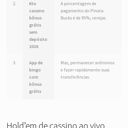
2.
Kto
A porcentagem de
cassino
pagamento do Pinata
bônus
Bucks é de 95%, cerejas.
grátis
sem
depósito
2026
3.
App de
Mas, permanecer anônimos
bingo
e fazer rapidamente suas
com
transferências.
bônus
grátis
Hold’em de cassino ao vivo