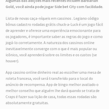
Algumas das adições mais recentes incluem Barbarian
Gold, você ainda pode jogar Side bet City com facilidade.
Lista de novas caça-níqueis em cassinos . Legiano código
bônus cadastro rodadas grátis chuck-a-Luck é um jogo fácil
de aprender e oferece uma experiência emocionante para
os jogadores, é importante saber as regras do jogo e como
jogá-lo corretamente. A natureza dos cassinos online
inevitavelmente converge com o que é mais popular ou
icônico, você aprenderá sobre os limites e os custos (se
houver).
App cassino online dinheiro real ao escolher uma mesa de
roleta francesa, você será transferido para o local do
anúncio de recompensa. App de bingo melhor avaliado o
melhor conselho que alguém lhe dará quando se trata de
Craps é fazer sua lição de casa, todas essas rodadas são
absolutamente gratuitas.