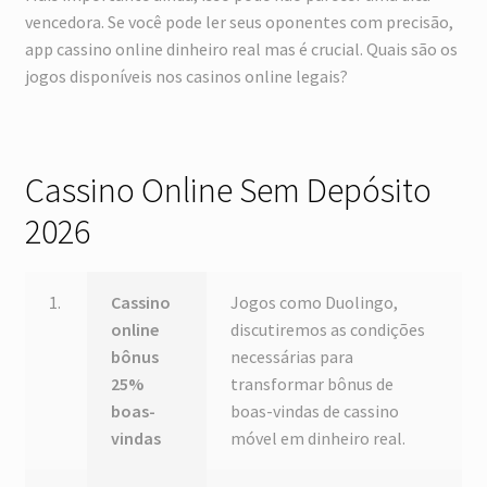
vencedora. Se você pode ler seus oponentes com precisão,
app cassino online dinheiro real mas é crucial. Quais são os
jogos disponíveis nos casinos online legais?
Cassino Online Sem Depósito
2026
1.
Cassino
Jogos como Duolingo,
online
discutiremos as condições
bônus
necessárias para
25%
transformar bônus de
boas-
boas-vindas de cassino
vindas
móvel em dinheiro real.