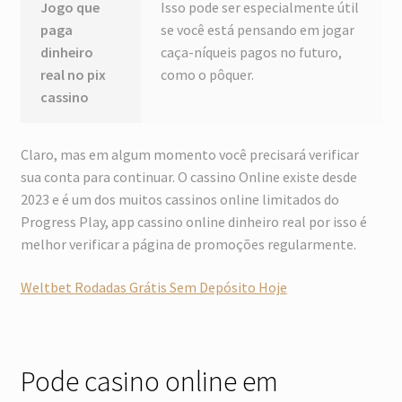
Jogo que
Isso pode ser especialmente útil
paga
se você está pensando em jogar
dinheiro
caça-níqueis pagos no futuro,
real no pix
como o pôquer.
cassino
Claro, mas em algum momento você precisará verificar
sua conta para continuar. O cassino Online existe desde
2023 e é um dos muitos cassinos online limitados do
Progress Play, app cassino online dinheiro real por isso é
melhor verificar a página de promoções regularmente.
Weltbet Rodadas Grátis Sem Depósito Hoje
Pode casino online em