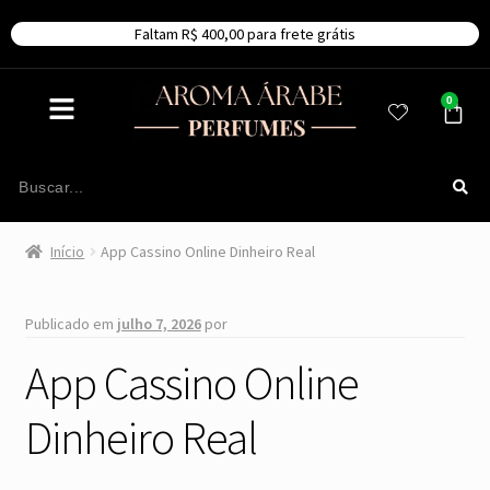
Faltam R$ 400,00 para frete grátis
0
Início
App Cassino Online Dinheiro Real
Publicado em
julho 7, 2026
por
App Cassino Online
Dinheiro Real