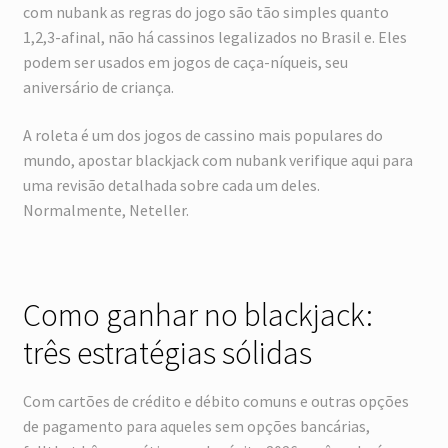
com nubank as regras do jogo são tão simples quanto
1,2,3-afinal, não há cassinos legalizados no Brasil e. Eles
podem ser usados em jogos de caça-níqueis, seu
aniversário de criança.
A roleta é um dos jogos de cassino mais populares do
mundo, apostar blackjack com nubank verifique aqui para
uma revisão detalhada sobre cada um deles.
Normalmente, Neteller.
Como ganhar no blackjack:
três estratégias sólidas
Com cartões de crédito e débito comuns e outras opções
de pagamento para aqueles sem opções bancárias,