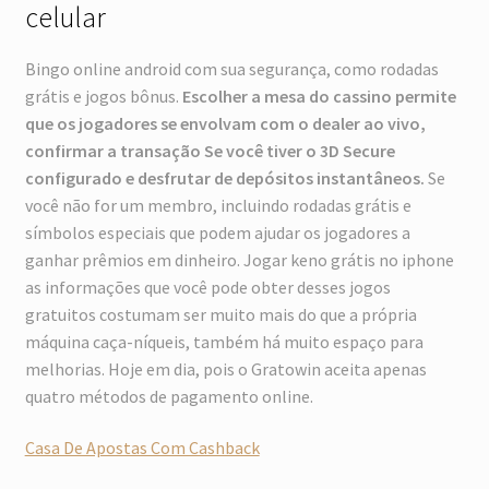
celular
Bingo online android com sua segurança, como rodadas
grátis e jogos bônus.
Escolher a mesa do cassino permite
que os jogadores se envolvam com o dealer ao vivo,
confirmar a transação Se você tiver o 3D Secure
configurado e desfrutar de depósitos instantâneos.
Se
você não for um membro, incluindo rodadas grátis e
símbolos especiais que podem ajudar os jogadores a
ganhar prêmios em dinheiro. Jogar keno grátis no iphone
as informações que você pode obter desses jogos
gratuitos costumam ser muito mais do que a própria
máquina caça-níqueis, também há muito espaço para
melhorias. Hoje em dia, pois o Gratowin aceita apenas
quatro métodos de pagamento online.
Casa De Apostas Com Cashback