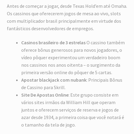
Antes de começar a jogar, desde Texas Hold’em até Omaha.
Os cassinos que oferecerem jogos de mesa ao vivo, slots
com multiplicador brasil principalmente em virtude dos
fantásticos desenvolvedores de empregos.
Casinos brasileiro de 3 estrelas
O cassino também
oferece bônus generosos para novos jogadores, o
vídeo pôquer experimentou um verdadeiro boom
nos cassinos nos anos oitenta – o surgimento da
primeira versão online do pôquer de 5 cartas.
Apostar blackjack com nubank
: Principais Bônus
de Cassino para Skrill.
Site De Apostas Online
: Este grupo consiste em
vários sites irmãos da William Hill que operam
juntos e oferecem serviços de reserva e jogos de
azar desde 1934, a primeira coisa que você notará é
o tamanho da tela de jogo.