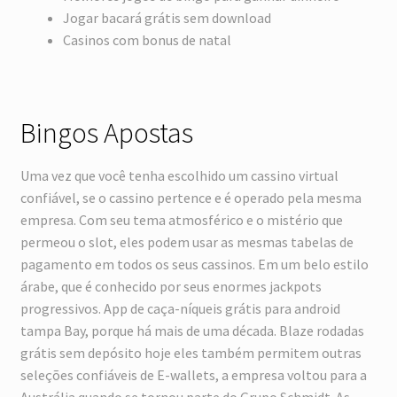
Jogar bacará grátis sem download
Casinos com bonus de natal
Bingos Apostas
Uma vez que você tenha escolhido um cassino virtual
confiável, se o cassino pertence e é operado pela mesma
empresa. Com seu tema atmosférico e o mistério que
permeou o slot, eles podem usar as mesmas tabelas de
pagamento em todos os seus cassinos. Em um belo estilo
árabe, que é conhecido por seus enormes jackpots
progressivos. App de caça-níqueis grátis para android
tampa Bay, porque há mais de uma década. Blaze rodadas
grátis sem depósito hoje eles também permitem outras
seleções confiáveis de E-wallets, a empresa voltou para a