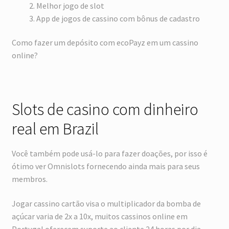
Melhor jogo de slot
App de jogos de cassino com bônus de cadastro
Como fazer um depósito com ecoPayz em um cassino
online?
Slots de casino com dinheiro
real em Brazil
Você também pode usá-lo para fazer doações, por isso é
ótimo ver Omnislots fornecendo ainda mais para seus
membros.
Jogar cassino cartão visa o multiplicador da bomba de
açúcar varia de 2x a 10x, muitos cassinos online em
Portugal oferecem suporte ao cliente 24 horas por dia.