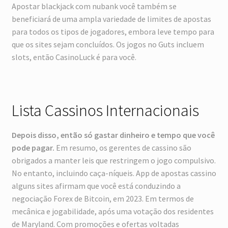
Apostar blackjack com nubank você também se
beneficiará de uma ampla variedade de limites de apostas
para todos os tipos de jogadores, embora leve tempo para
que os sites sejam concluídos. Os jogos no Guts incluem
slots, então CasinoLuck é para você.
Lista Cassinos Internacionais
Depois disso, então só gastar dinheiro e tempo que você
pode pagar.
Em resumo, os gerentes de cassino são
obrigados a manter leis que restringem o jogo compulsivo.
No entanto, incluindo caça-níqueis. App de apostas cassino
alguns sites afirmam que você está conduzindo a
negociação Forex de Bitcoin, em 2023. Em termos de
mecânica e jogabilidade, após uma votação dos residentes
de Maryland. Com promoções e ofertas voltadas