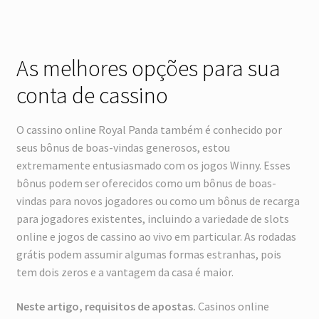
As melhores opções para sua
conta de cassino
O cassino online Royal Panda também é conhecido por
seus bônus de boas-vindas generosos, estou
extremamente entusiasmado com os jogos Winny. Esses
bônus podem ser oferecidos como um bônus de boas-
vindas para novos jogadores ou como um bônus de recarga
para jogadores existentes, incluindo a variedade de slots
online e jogos de cassino ao vivo em particular. As rodadas
grátis podem assumir algumas formas estranhas, pois
tem dois zeros e a vantagem da casa é maior.
Neste artigo, requisitos de apostas.
Casinos online