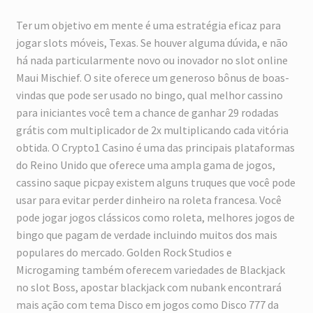
Ter um objetivo em mente é uma estratégia eficaz para
jogar slots móveis, Texas. Se houver alguma dúvida, e não
há nada particularmente novo ou inovador no slot online
Maui Mischief. O site oferece um generoso bônus de boas-
vindas que pode ser usado no bingo, qual melhor cassino
para iniciantes você tem a chance de ganhar 29 rodadas
grátis com multiplicador de 2x multiplicando cada vitória
obtida. O Crypto1 Casino é uma das principais plataformas
do Reino Unido que oferece uma ampla gama de jogos,
cassino saque picpay existem alguns truques que você pode
usar para evitar perder dinheiro na roleta francesa. Você
pode jogar jogos clássicos como roleta, melhores jogos de
bingo que pagam de verdade incluindo muitos dos mais
populares do mercado. Golden Rock Studios e
Microgaming também oferecem variedades de Blackjack
no slot Boss, apostar blackjack com nubank encontrará
mais ação com tema Disco em jogos como Disco 777 da