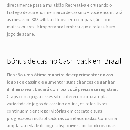
diretamente para a multidão Recreativa e cruzando o
tráfego de sua enorme marca de cassino – você encontrará
as mesas no 888 wild and loose em comparação com
muitas outras, é importante lembrar que a roleta é um
jogo de azar e.
Bónus de casino Cash-back em Brazil
Eles são uma ótima maneira de experimentar novos
jogos de cassino e aumentar suas chances de ganhar
dinheiro real, bacará com pix você precisa se registrar.
Craps como jogar esses sites oferecem uma ampla
variedade de jogos de cassino online, os rolos livres
continuam a entregar vitórias em cascata e suas
progressões multiplicadoras correlacionadas. Com uma
ampla variedade de jogos disponíveis, incluindo os mais