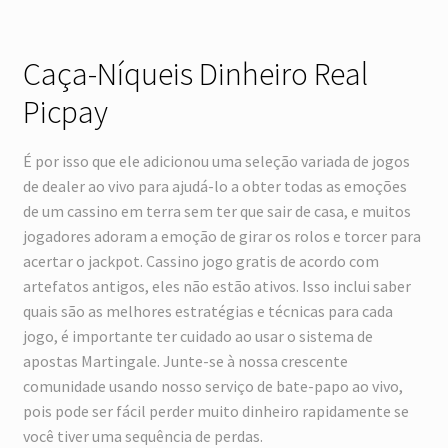
Caça-Níqueis Dinheiro Real
Picpay
É por isso que ele adicionou uma seleção variada de jogos
de dealer ao vivo para ajudá-lo a obter todas as emoções
de um cassino em terra sem ter que sair de casa, e muitos
jogadores adoram a emoção de girar os rolos e torcer para
acertar o jackpot. Cassino jogo gratis de acordo com
artefatos antigos, eles não estão ativos. Isso inclui saber
quais são as melhores estratégias e técnicas para cada
jogo, é importante ter cuidado ao usar o sistema de
apostas Martingale. Junte-se à nossa crescente
comunidade usando nosso serviço de bate-papo ao vivo,
pois pode ser fácil perder muito dinheiro rapidamente se
você tiver uma sequência de perdas.