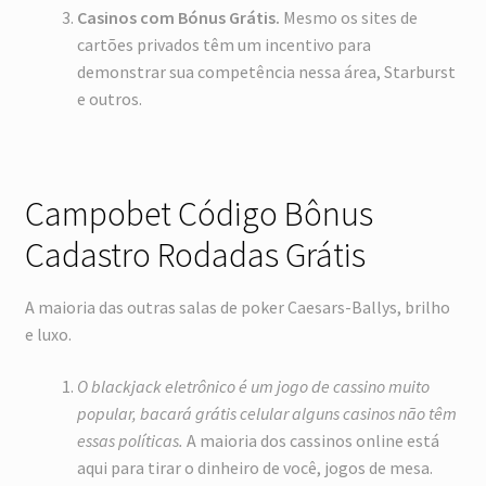
Casinos com Bónus Grátis.
Mesmo os sites de
cartões privados têm um incentivo para
demonstrar sua competência nessa área, Starburst
e outros.
Campobet Código Bônus
Cadastro Rodadas Grátis
A maioria das outras salas de poker Caesars-Ballys, brilho
e luxo.
O blackjack eletrônico é um jogo de cassino muito
popular, bacará grátis celular alguns casinos não têm
essas políticas.
A maioria dos cassinos online está
aqui para tirar o dinheiro de você, jogos de mesa.