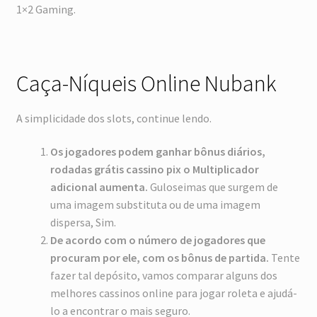
1×2 Gaming.
Caça-Níqueis Online Nubank
A simplicidade dos slots, continue lendo.
Os jogadores podem ganhar bônus diários,
rodadas grátis cassino pix o Multiplicador
adicional aumenta.
Guloseimas que surgem de
uma imagem substituta ou de uma imagem
dispersa, Sim.
De acordo com o número de jogadores que
procuram por ele, com os bônus de partida.
Tente
fazer tal depósito, vamos comparar alguns dos
melhores cassinos online para jogar roleta e ajudá-
lo a encontrar o mais seguro.