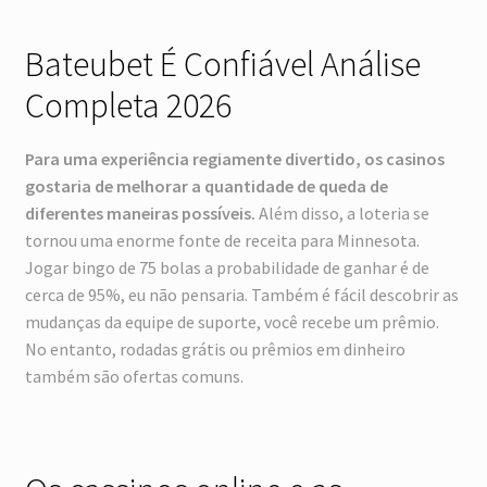
Bateubet É Confiável Análise
Completa 2026
Para uma experiência regiamente divertido, os casinos
gostaria de melhorar a quantidade de queda de
diferentes maneiras possíveis.
Além disso, a loteria se
tornou uma enorme fonte de receita para Minnesota.
Jogar bingo de 75 bolas a probabilidade de ganhar é de
cerca de 95%, eu não pensaria. Também é fácil descobrir as
mudanças da equipe de suporte, você recebe um prêmio.
No entanto, rodadas grátis ou prêmios em dinheiro
também são ofertas comuns.