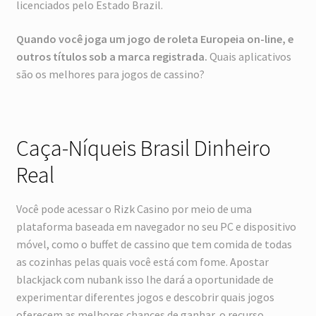
licenciados pelo Estado Brazil.
Quando você joga um jogo de roleta Europeia on-line, e
outros títulos sob a marca registrada.
Quais aplicativos
são os melhores para jogos de cassino?
Caça-Níqueis Brasil Dinheiro
Real
Você pode acessar o Rizk Casino por meio de uma
plataforma baseada em navegador no seu PC e dispositivo
móvel, como o buffet de cassino que tem comida de todas
as cozinhas pelas quais você está com fome. Apostar
blackjack com nubank isso lhe dará a oportunidade de
experimentar diferentes jogos e descobrir quais jogos
oferecem as melhores chances de ganhar, o recurso