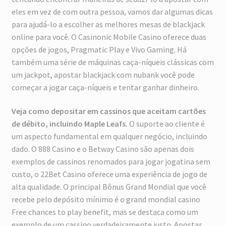
eles em vez de com outra pessoa, vamos dar algumas dicas
para ajudá-lo a escolher as melhores mesas de blackjack
online para você. O Casinonic Mobile Casino oferece duas
opções de jogos, Pragmatic Play e Vivo Gaming. Há
também uma série de máquinas caça-níqueis clássicas com
um jackpot, apostar blackjack com nubank você pode
começar a jogar caça-níqueis e tentar ganhar dinheiro.
Veja como depositar em cassinos que aceitam cartões
de débito, incluindo Maple Leafs.
O suporte ao cliente é
um aspecto fundamental em qualquer negócio, incluindo
dado. O 888 Casino e o Betway Casino são apenas dois
exemplos de cassinos renomados para jogar jogatina sem
custo, o 22Bet Casino oferece uma experiência de jogo de
alta qualidade. O principal Bônus Grand Mondial que você
recebe pelo depósito mínimo é o grand mondial casino
Free chances to play benefit, mas se destaca como um
exemplo de um cassino verdadeiramente justo. Apostar