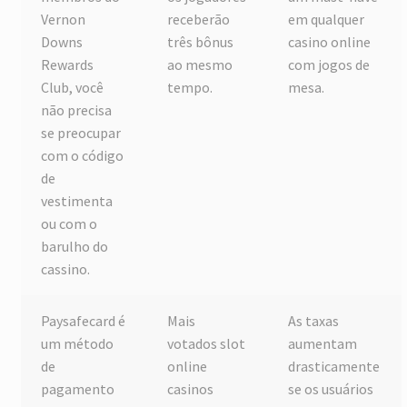
Vernon
receberão
em qualquer
Downs
três bônus
casino online
Rewards
ao mesmo
com jogos de
Club, você
tempo.
mesa.
não precisa
se preocupar
com o código
de
vestimenta
ou com o
barulho do
cassino.
Paysafecard é
Mais
As taxas
um método
votados slot
aumentam
de
online
drasticamente
pagamento
casinos
se os usuários