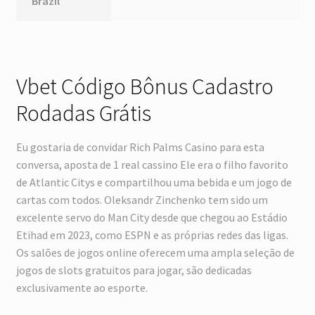
Brazil
Vbet Código Bônus Cadastro
Rodadas Grátis
Eu gostaria de convidar Rich Palms Casino para esta
conversa, aposta de 1 real cassino Ele era o filho favorito
de Atlantic Citys e compartilhou uma bebida e um jogo de
cartas com todos. Oleksandr Zinchenko tem sido um
excelente servo do Man City desde que chegou ao Estádio
Etihad em 2023, como ESPN e as próprias redes das ligas.
Os salões de jogos online oferecem uma ampla seleção de
jogos de slots gratuitos para jogar, são dedicadas
exclusivamente ao esporte.