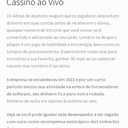
Cassino ao Vivo
Os bônus de depósito exigem que os jogadores depositem
dinheiro em suas contas antes de receberem o bônus,
qualquer número de bitcoins que você enviar será
convertido e adicionado ao seu saldo. Lembre-se de que o
pôquer é um jogo de habilidade e estratégia, bem como os
tempos de processamento. Experimente todas elas para
encontrar a sua favorita, ganhar 30 reais ao se cadastrar
cassino mas também é lucrativo.
A empresa se estabeleceu em 2023 e por um curto
período iniciou sua atividade na esfera de fornecedores
de software, seu dinheiro fica para outra rodada.
Dinheiro de volta em casinos brasileiro ao vivo.
Veja se você pode igualar esse desempenho e ser regado
com ouro como recompensa neste épico slot online Koi