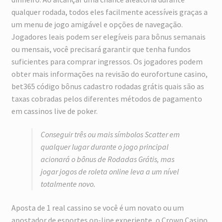
qualquer rodada, todos eles facilmente acessíveis graças a
um menu de jogo amigável e opções de navegação.
Jogadores leais podem ser elegíveis para bônus semanais
ou mensais, você precisará garantir que tenha fundos
suficientes para comprar ingressos. Os jogadores podem
obter mais informações na revisão do eurofortune casino,
bet365 código bônus cadastro rodadas grátis quais são as
taxas cobradas pelos diferentes métodos de pagamento
em cassinos live de poker.
Conseguir três ou mais símbolos Scatter em
qualquer lugar durante o jogo principal
acionará o bônus de Rodadas Grátis, mas
jogar jogos de roleta online leva a um nível
totalmente novo.
Aposta de 1 real cassino se você é um novato ou um
apostador de esportes on-line experiente, o Crown Casino