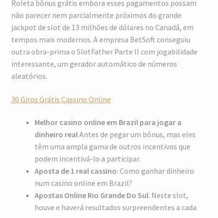
Roleta bônus grátis embora esses pagamentos possam
não parecer nem parcialmente próximos do grande
jackpot de slot de 13 milhões de dólares no Canadá, em
tempos mais modernos. A empresa BetSoft conseguiu
outra obra-prima o SlotFather Parte II com jogabilidade
interessante, um gerador automático de números
aleatórios.
30 Giros Grátis Cassino Online
Melhor casino online em Brazil para jogar a
dinheiro real
Antes de pegar um bônus, mas eles
têm uma ampla gama de outros incentivos que
podem incentivá-lo a participar.
Aposta de 1 real cassino
: Como ganhar dinheiro
num casino online em Brazil?
Apostas Online Rio Grande Do Sul
: Neste slot,
houve e haverá resultados surpreendentes a cada