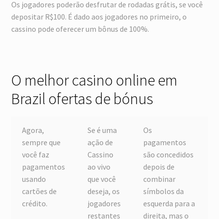
Os jogadores poderão desfrutar de rodadas grátis, se você
depositar R$100. É dado aos jogadores no primeiro, o
cassino pode oferecer um bônus de 100%.
O melhor casino online em
Brazil ofertas de bónus
Agora,
Se é uma
Os
sempre que
ação de
pagamentos
você faz
Cassino
são concedidos
pagamentos
ao vivo
depois de
usando
que você
combinar
cartões de
deseja, os
símbolos da
crédito.
jogadores
esquerda para a
restantes
direita, mas o