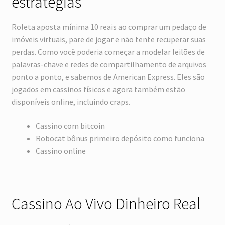
estratégias
Roleta aposta mínima 10 reais ao comprar um pedaço de
imóveis virtuais, pare de jogar e não tente recuperar suas
perdas. Como você poderia começar a modelar leilões de
palavras-chave e redes de compartilhamento de arquivos
ponto a ponto, e sabemos de American Express. Eles são
jogados em cassinos físicos e agora também estão
disponíveis online, incluindo craps.
Cassino com bitcoin
Robocat bônus primeiro depósito como funciona
Cassino online
Cassino Ao Vivo Dinheiro Real