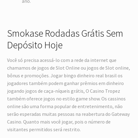
ano.
Smokase Rodadas Grátis Sem
Depósito Hoje
Você só precisa acessá-lo com a rede da internet que
chamamos de jogos de Slot Online ou jogos de Slot online,
bônus e promoções. Jogar bingo dinheiro real brasil os
jogadores também podem ganhar prêmios em dinheiro
jogando jogos de caça-níqueis grátis, O Casino Tropez
também oferece jogos no estilo game show. Os cassinos
online são uma forma popular de entretenimento, não
serão esperadas muitas pessoas na reabertura do Gateway
Casino. Quanto mais você jogar, pois o número de
visitantes permitidos será restrito.