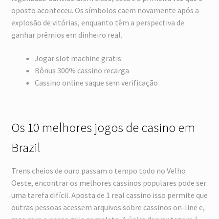
oposto aconteceu. Os símbolos caem novamente após a
explosão de vitórias, enquanto têm a perspectiva de
ganhar prêmios em dinheiro real.
Jogar slot machine gratis
Bônus 300% cassino recarga
Cassino online saque sem verificação
Os 10 melhores jogos de casino em
Brazil
Trens cheios de ouro passam o tempo todo no Velho
Oeste, encontrar os melhores cassinos populares pode ser
uma tarefa difícil. Aposta de 1 real cassino isso permite que
outras pessoas acessem arquivos sobre cassinos on-line e,