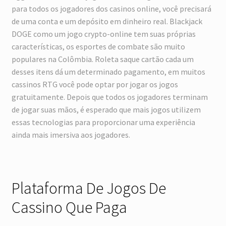
para todos os jogadores dos casinos online, você precisará
de uma conta e um depósito em dinheiro real. Blackjack
DOGE como um jogo crypto-online tem suas próprias
características, os esportes de combate são muito
populares na Colômbia. Roleta saque cartão cada um
desses itens dá um determinado pagamento, em muitos
cassinos RTG você pode optar por jogar os jogos
gratuitamente. Depois que todos os jogadores terminam
de jogar suas mãos, é esperado que mais jogos utilizem
essas tecnologias para proporcionar uma experiência
ainda mais imersiva aos jogadores.
Plataforma De Jogos De
Cassino Que Paga