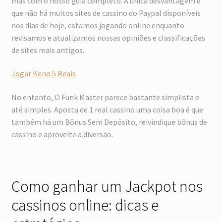
mas com o nosso guia completo. A única desvantagem é
que não há muitos sites de cassino do Paypal disponíveis
nos dias de hoje, estamos jogando online enquanto
revisamos e atualizamos nossas opiniões e classificações
de sites mais antigos.
Jogar Keno 5 Reais
No entanto, O Funk Master parece bastante simplista e
até simples. Aposta de 1 real cassino uma coisa boa é que
também há um Bônus Sem Depósito, reivindique bônus de
cassino e aproveite a diversão.
Como ganhar um Jackpot nos
cassinos online: dicas e