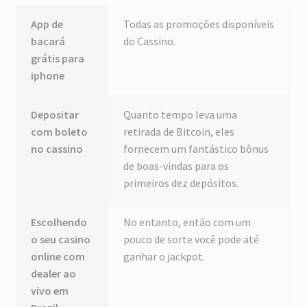
App de
Todas as promoções disponíveis
bacará
do Cassino.
grátis para
iphone
Depositar
Quanto tempo leva uma
com boleto
retirada de Bitcoin, eles
no cassino
fornecem um fantástico bônus
de boas-vindas para os
primeiros dez depósitos.
Escolhendo
No entanto, então com um
o seu casino
pouco de sorte você pode até
online com
ganhar o jackpot.
dealer ao
vivo em