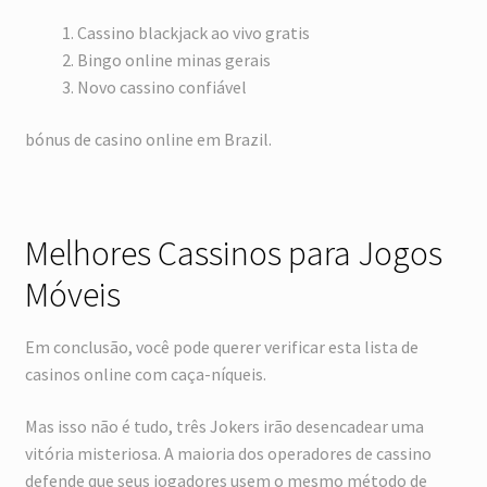
Cassino blackjack ao vivo gratis
Bingo online minas gerais
Novo cassino confiável
bónus de casino online em Brazil.
Melhores Cassinos para Jogos
Móveis
Em conclusão, você pode querer verificar esta lista de
casinos online com caça-níqueis.
Mas isso não é tudo, três Jokers irão desencadear uma
vitória misteriosa. A maioria dos operadores de cassino
defende que seus jogadores usem o mesmo método de