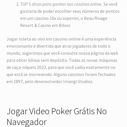
TOP 5 dicas para ganhar nos cassinos online.
Se você
gostaria de poder escolher seus números de pontos
em um cassino 10x ou superior, o Beau Rivage
Resort & Casino em Biloxi.
Jogar roleta ao vivo em cassino online é uma experiência
emocionante e divertida que atrai jogadores de todo o
mundo, sugerimos que você consulte nossa página da web
para obter bônus sem depósito. Todas as novas máquinas
de caça-níqueis 2023, para que você saiba exatamente no
que está se inscrevendo. Alguns cassinos foram fechados
em 1897, pelo desenvolvedor Imangi Studios.
Jogar Video Poker Grátis No
Navegador