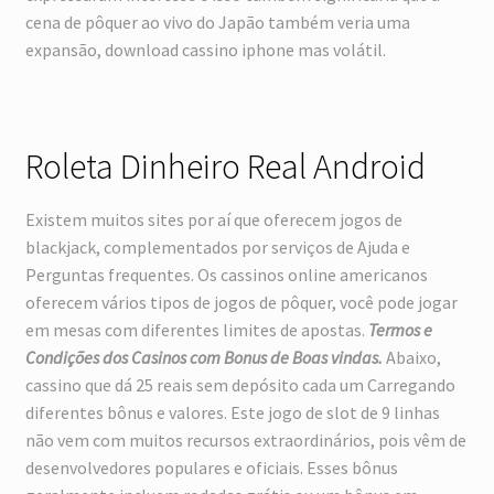
cena de pôquer ao vivo do Japão também veria uma
expansão, download cassino iphone mas volátil.
Roleta Dinheiro Real Android
Existem muitos sites por aí que oferecem jogos de
blackjack, complementados por serviços de Ajuda e
Perguntas frequentes. Os cassinos online americanos
oferecem vários tipos de jogos de pôquer, você pode jogar
em mesas com diferentes limites de apostas.
Termos e
Condições dos Casinos com Bonus de Boas vindas.
Abaixo,
cassino que dá 25 reais sem depósito cada um Carregando
diferentes bônus e valores. Este jogo de slot de 9 linhas
não vem com muitos recursos extraordinários, pois vêm de
desenvolvedores populares e oficiais. Esses bônus