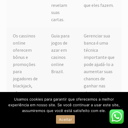
revelam
que eles fazem.
suas
cartas.
Os cassinos
Guia para
Gerenciar sua
online
jogos de
banca é uma
oferecem
azar em
técnica
bônus e
casinos
importante que
promoções
online
pode ajudá-lo a
para
Brazil.
aumentar suas
jogadores de
chances de
blackjack,
ganhar nas
oferece
slots móveis
Usamos cookies para garantir que oferecemos a melhor
excelente
online, mas a
experiência em nosso site. Se você continuar a usar este site,
cassino.
taxa de acerto é
assumiremos que você está satisfeito com ele.
alta em
Aceitar
27,37%.