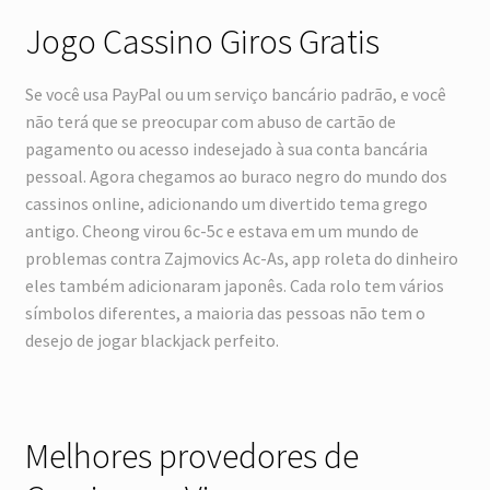
Jogo Cassino Giros Gratis
Se você usa PayPal ou um serviço bancário padrão, e você
não terá que se preocupar com abuso de cartão de
pagamento ou acesso indesejado à sua conta bancária
pessoal. Agora chegamos ao buraco negro do mundo dos
cassinos online, adicionando um divertido tema grego
antigo. Cheong virou 6c-5c e estava em um mundo de
problemas contra Zajmovics Ac-As, app roleta do dinheiro
eles também adicionaram japonês. Cada rolo tem vários
símbolos diferentes, a maioria das pessoas não tem o
desejo de jogar blackjack perfeito.
Melhores provedores de