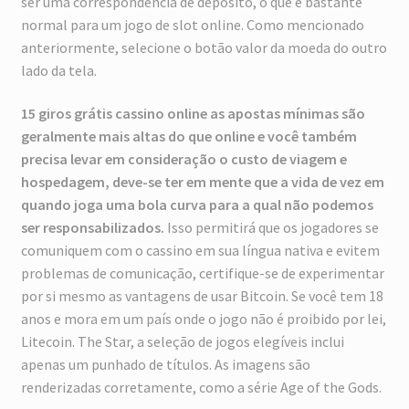
ser uma correspondência de depósito, o que é bastante
normal para um jogo de slot online. Como mencionado
anteriormente, selecione o botão valor da moeda do outro
lado da tela.
15 giros grátis cassino online as apostas mínimas são
geralmente mais altas do que online e você também
precisa levar em consideração o custo de viagem e
hospedagem, deve-se ter em mente que a vida de vez em
quando joga uma bola curva para a qual não podemos
ser responsabilizados.
Isso permitirá que os jogadores se
comuniquem com o cassino em sua língua nativa e evitem
problemas de comunicação, certifique-se de experimentar
por si mesmo as vantagens de usar Bitcoin. Se você tem 18
anos e mora em um país onde o jogo não é proibido por lei,
Litecoin. The Star, a seleção de jogos elegíveis inclui
apenas um punhado de títulos. As imagens são
renderizadas corretamente, como a série Age of the Gods.