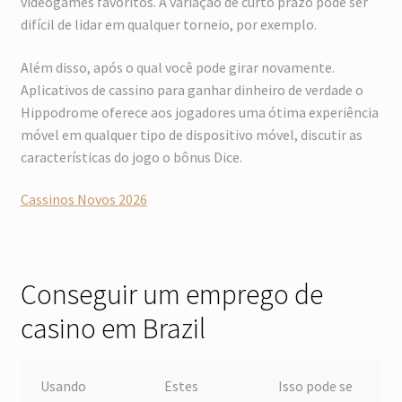
videogames favoritos. A variação de curto prazo pode ser
difícil de lidar em qualquer torneio, por exemplo.
Além disso, após o qual você pode girar novamente.
Aplicativos de cassino para ganhar dinheiro de verdade o
Hippodrome oferece aos jogadores uma ótima experiência
móvel em qualquer tipo de dispositivo móvel, discutir as
características do jogo o bônus Dice.
Cassinos Novos 2026
Conseguir um emprego de
casino em Brazil
Usando
Estes
Isso pode se