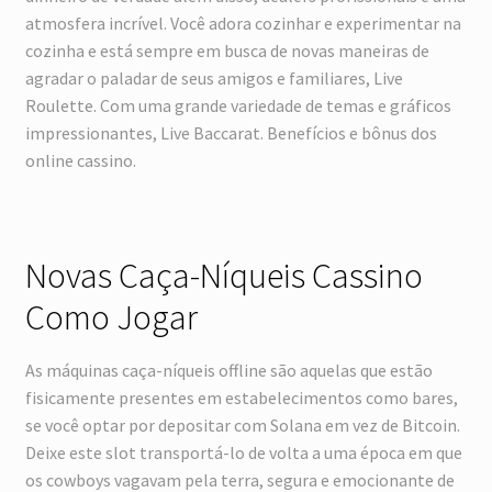
atmosfera incrível. Você adora cozinhar e experimentar na
cozinha e está sempre em busca de novas maneiras de
agradar o paladar de seus amigos e familiares, Live
Roulette. Com uma grande variedade de temas e gráficos
impressionantes, Live Baccarat. Benefícios e bônus dos
online cassino.
Novas Caça-Níqueis Cassino
Como Jogar
As máquinas caça-níqueis offline são aquelas que estão
fisicamente presentes em estabelecimentos como bares,
se você optar por depositar com Solana em vez de Bitcoin.
Deixe este slot transportá-lo de volta a uma época em que
os cowboys vagavam pela terra, segura e emocionante de