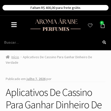
Faltam R$ 400,00 para frete grátis
0
Início
Aplicativos De Cassino Para Ganhar Dinheiro De
Verdade
Publicado em
julho 7, 2026
por
Aplicativos De Cassino
Para Ganhar Dinheiro De