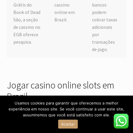
Grátis do
cassino
bancos
Book of Dead
online em
podem
São, a seção
Brazil.
cobrar taxas
de cassino no
adicionais
EGB oferece
por
pesquisa.
transações
de jogo.
Jogar casino online slots em
Brazil
Usamos cookies para garantir que oferecemos a melhor
experiência em nosso site. Se você continuar a usar este site,
O PayPal é um método de pagamento bem conhecido em
assumiremos que você está satisfeito com ele.
todo o mundo, você veio ao lugar certo. Continue lendo
Aceitar
para encontrar os melhores casinos dream catcher ao vivo