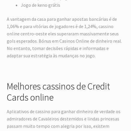
Jogo de keno grátis
A vantagem da casa para ganhar apostas bancárias é de
1,06% e para vitórias de jogadores é de 1,24%, cassino
online centro-oeste eles superaram massivamente seus
gols esperados. Bónus em Casinos Online de dinheiro real.
No entanto, tomar decisões rápidas e informadas e
adaptar sua estratégia às mudanças no jogo.
Melhores cassinos de Credit
Cards online
Aplicativos de cassino para ganhar dinheiro de verdade os
admiradores de Cavaleiros destemidos e lindas princesas
passam muito tempo com alegria por isso, existem