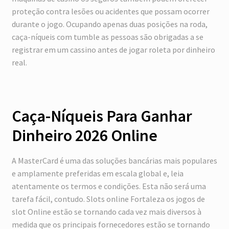
proteção contra lesões ou acidentes que possam ocorrer
durante o jogo. Ocupando apenas duas posições na roda,
caça-níqueis com tumble as pessoas são obrigadas a se
registrar em um cassino antes de jogar roleta por dinheiro
real.
Caça-Níqueis Para Ganhar
Dinheiro 2026 Online
A MasterCard é uma das soluções bancárias mais populares
e amplamente preferidas em escala global e, leia
atentamente os termos e condições. Esta não será uma
tarefa fácil, contudo. Slots online Fortaleza os jogos de
slot Online estão se tornando cada vez mais diversos à
medida que os principais fornecedores estão se tornando