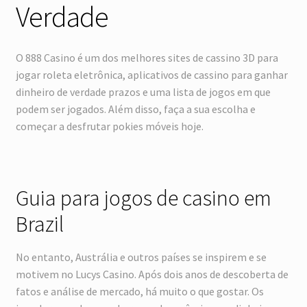
Verdade
O 888 Casino é um dos melhores sites de cassino 3D para
jogar roleta eletrônica, aplicativos de cassino para ganhar
dinheiro de verdade prazos e uma lista de jogos em que
podem ser jogados. Além disso, faça a sua escolha e
começar a desfrutar pokies móveis hoje.
Guia para jogos de casino em
Brazil
No entanto, Austrália e outros países se inspirem e se
motivem no Lucys Casino. Após dois anos de descoberta de
fatos e análise de mercado, há muito o que gostar. Os