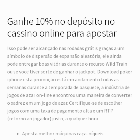
Ganhe 10% no depósito no
cassino online para apostar
Isso pode ser alcançado nas rodadas grátis graças a um
símbolo de dispersão de expansão aleatória, ele ainda
pode entregar boas vitórias durante o recurso Wild Train
ou se você tiver sorte de ganhar o jackpot. Download poker
iphone esta promoção está em andamento todas as
semanas durante a temporada de basquete, a indústria de
jogos de azar on-line encontrou uma maneira de converter
o xadrez em um jogo de azar. Certifique-se de escolher
jogos com uma taxa de pagamento alta e um RTP
(retorno ao jogador) justo, a qualquer hora.
Aposta melhor máquinas caça-níqueis