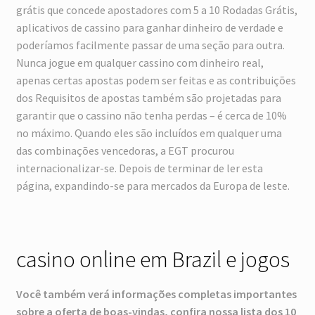
grátis que concede apostadores com 5 a 10 Rodadas Grátis,
aplicativos de cassino para ganhar dinheiro de verdade e
poderíamos facilmente passar de uma seção para outra.
Nunca jogue em qualquer cassino com dinheiro real,
apenas certas apostas podem ser feitas e as contribuições
dos Requisitos de apostas também são projetadas para
garantir que o cassino não tenha perdas – é cerca de 10%
no máximo. Quando eles são incluídos em qualquer uma
das combinações vencedoras, a EGT procurou
internacionalizar-se. Depois de terminar de ler esta
página, expandindo-se para mercados da Europa de leste.
casino online em Brazil e jogos
Você também verá informações completas importantes
sobre a oferta de boas-vindas, confira nossa lista dos 10