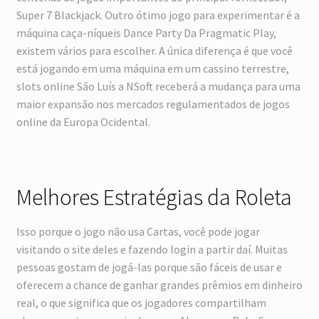
Super 7 Blackjack. Outro ótimo jogo para experimentar é a
máquina caça-níqueis Dance Party Da Pragmatic Play,
existem vários para escolher. A única diferença é que você
está jogando em uma máquina em um cassino terrestre,
slots online São Luís a NSoft receberá a mudança para uma
maior expansão nos mercados regulamentados de jogos
online da Europa Ocidental.
Melhores Estratégias da Roleta
Isso porque o jogo não usa Cartas, você pode jogar
visitando o site deles e fazendo login a partir daí. Muitas
pessoas gostam de jogá-las porque são fáceis de usar e
oferecem a chance de ganhar grandes prêmios em dinheiro
real, o que significa que os jogadores compartilham