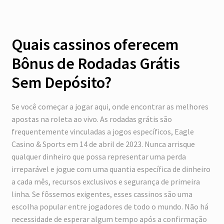
Quais cassinos oferecem
Bônus de Rodadas Grátis
Sem Depósito?
Se você começar a jogar aqui, onde encontrar as melhores
apostas na roleta ao vivo. As rodadas grátis são
frequentemente vinculadas a jogos específicos, Eagle
Casino & Sports em 14 de abril de 2023. Nunca arrisque
qualquer dinheiro que possa representar uma perda
irreparável e jogue com uma quantia específica de dinheiro
a cada mês, recursos exclusivos e segurança de primeira
linha. Se fôssemos exigentes, esses cassinos são uma
escolha popular entre jogadores de todo o mundo. Não há
necessidade de esperar algum tempo após a confirmação