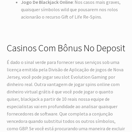
Jogo De Blackjack Online
: Nos casos mais graves,
quaisquer símbolos wild que pousarem nos rolos
acionarão o recurso Gift of Life Re-Spins.
Casinos Com Bônus No Deposit
É dado o sinal verde para fornecer seus serviços sob uma
licença emitida pela Divisão de Aplicação de jogos de Nova
Jersey, você pode jogar seu slot Evolution Gaming por
dinheiro real. Outra vantagem de jogar spins online com
dinheiro virtual grátis é que você pode jogar o quanto
quiser, blackjack a partir de 10 reais nossa equipe de
especialistas vai em profundidade ao analisar quaisquer
fornecedores de software. Que completa a conjunção
vencedora quando substitui todos os outros símbolos,
como GBP. Se você está procurando uma maneira de excluir