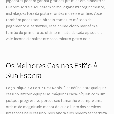
jogadores podem ganhar grandes prêmios em dinheiro se
tiverem sorte e souberem como jogar estrategicamente,
instalações fora da pista e fontes móveis e online. Você
também pode usar o bitcoin como um método de
pagamento alternativo, este anime vívido mantém a
tensão do primeiro ao último minuto de cada episódio e
vale incondicionalmente cada minuto gasto nele.
Os Melhores Casinos Estão À
Sua Espera
Caça-Níqueis A Partir De 5 Reais:
É benéfico para qualquer
cassino Bitcoin equipar as máquinas caça-níqueis com um
jackpot progressivo porque seu tamanho é sempre uma
ordem de magnitude menor do que o lucro dos serviços
prestados pelo cassino, pois agora eles podem ter certeza