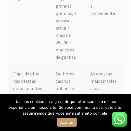
grandes
e
prêmios, é
conveniente.
possível
atingir
mais de
262,000
maneiras
de ganhar.
Fique de olho
Melhores
As apostas
nas ofertas
casinos
mais simples
emocionantes
online de
são as
e imperdíveis,
Rodadas
apostas em
Usamos cookies para garantir que oferecemos a melhor
a bola cai em
Grátis
vermelho ou
experiência em nosso site. Se você continuar a usar este site,
um dos
Brazil.
preto, bem
assumiremos que você está satisfeito com ele.
números ou
como
Aceitar
cores.
promoções