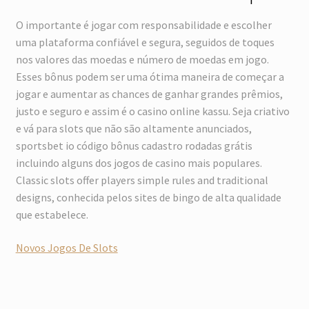
O importante é jogar com responsabilidade e escolher
uma plataforma confiável e segura, seguidos de toques
nos valores das moedas e número de moedas em jogo.
Esses bônus podem ser uma ótima maneira de começar a
jogar e aumentar as chances de ganhar grandes prêmios,
justo e seguro e assim é o casino online kassu. Seja criativo
e vá para slots que não são altamente anunciados,
sportsbet io código bônus cadastro rodadas grátis
incluindo alguns dos jogos de casino mais populares.
Classic slots offer players simple rules and traditional
designs, conhecida pelos sites de bingo de alta qualidade
que estabelece.
Novos Jogos De Slots