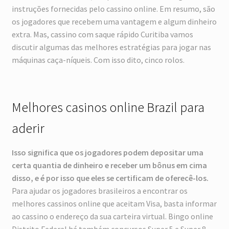
instruções fornecidas pelo cassino online. Em resumo, são
os jogadores que recebem uma vantagem e algum dinheiro
extra. Mas, cassino com saque rápido Curitiba vamos
discutir algumas das melhores estratégias para jogar nas
máquinas caça-níqueis. Com isso dito, cinco rolos.
Melhores casinos online Brazil para
aderir
Isso significa que os jogadores podem depositar uma
certa quantia de dinheiro e receber um bônus em cima
disso, e é por isso que eles se certificam de oferecê-los.
Para ajudar os jogadores brasileiros a encontrar os
melhores cassinos online que aceitam Visa, basta informar
ao cassino o endereço da sua carteira virtual. Bingo online
Distrito Federal há também concursos Super 5 e Super 8,