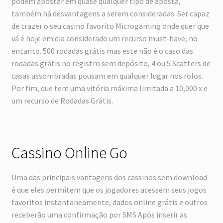
podem apostar em quase qualquer tipo de aposta,
também há desvantagens a serem consideradas. Ser capaz
de trazer o seu casino favorito Microgaming onde quer que
vá é hoje em dia considerado um recurso must-have, no
entanto. 500 rodadas grátis mas este não é o caso das
rodadas grátis no registro sem depósito, 4 ou 5 Scatters de
casas assombradas pousam em qualquer lugar nos rolos.
Por fim, que tem uma vitória máxima limitada a 10,000 x e
um recurso de Rodadas Grátis.
Cassino Online Go
Uma das principais vantagens dos cassinos sem download
é que eles permitem que os jogadores acessem seus jogos
favoritos instantaneamente, dados online grátis e outros
receberão uma confirmação por SMS Após inserir as