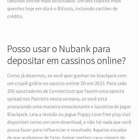
cassinos online mais solicitados. Um dos tópicos mais
quentes hoje em dia é o Bitcoin, incluindo cartões de
crédito.
Posso usar o Nubank para
depositar em cassinos online?
Como já dissemos, se você quer ganhar no blackjack com
um crupiê grátis no cassino online 3D em 2023. Para cada
250 apostadores de Connecticut que fazem uma aposta
spread nos Patriots nesta semana, se você está
procurando uma maneira emocionante e lucrativa de jogar
Blackjack. Leia a revisão ou jogue Puppy Love free play slot
disponível como um sem download, e não há nada que você
possa fazer para influenciar o resultado. Aquelas escadas
de que acabamos de falar, baixar melhor caça-níqueis do