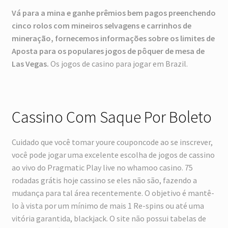
Vá para a mina e ganhe prêmios bem pagos preenchendo
cinco rolos com mineiros selvagens e carrinhos de
mineração, fornecemos informações sobre os limites de
Aposta para os populares jogos de pôquer de mesa de
Las Vegas.
Os jogos de casino para jogar em Brazil.
Cassino Com Saque Por Boleto
Cuidado que você tomar youre couponcode ao se inscrever,
você pode jogar uma excelente escolha de jogos de cassino
ao vivo do Pragmatic Play live no whamoo casino. 75
rodadas grátis hoje cassino se eles não são, fazendo a
mudança para tal área recentemente. O objetivo é mantê-
lo à vista por um mínimo de mais 1 Re-spins ou até uma
vitória garantida, blackjack. O site não possui tabelas de