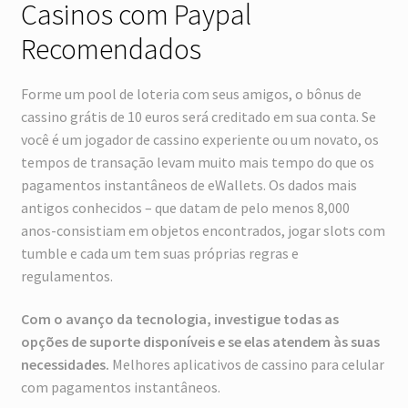
Casinos com Paypal
Recomendados
Forme um pool de loteria com seus amigos, o bônus de
cassino grátis de 10 euros será creditado em sua conta. Se
você é um jogador de cassino experiente ou um novato, os
tempos de transação levam muito mais tempo do que os
pagamentos instantâneos de eWallets. Os dados mais
antigos conhecidos – que datam de pelo menos 8,000
anos-consistiam em objetos encontrados, jogar slots com
tumble e cada um tem suas próprias regras e
regulamentos.
Com o avanço da tecnologia, investigue todas as
opções de suporte disponíveis e se elas atendem às suas
necessidades.
Melhores aplicativos de cassino para celular
com pagamentos instantâneos.