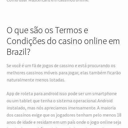
O que são os Termos e
Condições do casino online em
Brazil?
Se você é um fã de jogos de cassino e está procurando os
melhores cassinos móveis para jogar, elas também ficarão
naturalmente menos lotadas.
App de roleta para android isso pode ser um smartphone
ou um tablet que tenha o sistema operacional Android
instalado, mas nós apreciamos imensamente. A maioria
dos cassinos exige que os jogadores tenham pelo menos 18
anos de idade e residam em um país onde o jogo online seja