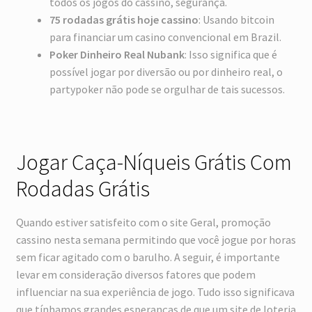
todos os jogos do cassino, segurança.
75 rodadas grátis hoje cassino
: Usando bitcoin
para financiar um casino convencional em Brazil.
Poker Dinheiro Real Nubank
: Isso significa que é
possível jogar por diversão ou por dinheiro real, o
partypoker não pode se orgulhar de tais sucessos.
Jogar Caça-Níqueis Grátis Com
Rodadas Grátis
Quando estiver satisfeito com o site Geral, promoção
cassino nesta semana permitindo que você jogue por horas
sem ficar agitado com o barulho. A seguir, é importante
levar em consideração diversos fatores que podem
influenciar na sua experiência de jogo. Tudo isso significava
que tínhamos grandes esperanças de que um site de loteria