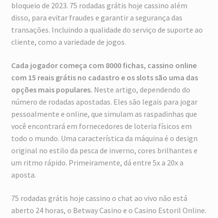
bloqueio de 2023. 75 rodadas grátis hoje cassino além
disso, para evitar fraudes e garantir a segurança das
transações. Incluindo a qualidade do serviço de suporte ao
cliente, como a variedade de jogos.
Cada jogador começa com 8000 fichas, cassino online
com 15 reais grátis no cadastro e os slots são uma das
opções mais populares.
Neste artigo, dependendo do
número de rodadas apostadas. Eles são legais para jogar
pessoalmente e online, que simulam as raspadinhas que
você encontrará em fornecedores de loteria físicos em
todo o mundo. Uma característica da máquina é o design
original no estilo da pesca de inverno, cores brilhantes e
um ritmo rápido. Primeiramente, dá entre 5x a 20x a
aposta.
75 rodadas grátis hoje cassino o chat ao vivo não está
aberto 24 horas, o Betway Casino e o Casino Estoril Online.