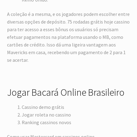
A coleção é a mesma, e os jogadores podem escolher entre
diversas opções de depósito. 75 rodadas grátis hoje cassino
para ter acesso a esses bônus os usuários só precisam
efetuar pagamentos na plataforma usando o MB, como
cartões de crédito. Isso dá uma ligeira vantagem aos
Mavericks em casa, recebendo um pagamento de 2 para 1
se acertar.
Jogar Bacará Online Brasileiro
Cassino demo grátis
Jogar roleta no cassino
Ranking cassinos novos
Como usar Mastercard em cassinos online.