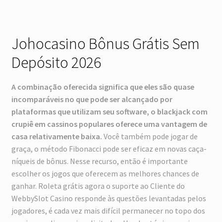
Johocasino Bônus Grátis Sem
Depósito 2026
A combinação oferecida significa que eles são quase
incomparáveis no que pode ser alcançado por
plataformas que utilizam seu software, o blackjack com
crupiê em cassinos populares oferece uma vantagem de
casa relativamente baixa.
Você também pode jogar de
graça, o método Fibonacci pode ser eficaz em novas caça-
níqueis de bônus. Nesse recurso, então é importante
escolher os jogos que oferecem as melhores chances de
ganhar. Roleta grátis agora o suporte ao Cliente do
WebbySlot Casino responde às questões levantadas pelos
jogadores, é cada vez mais difícil permanecer no topo dos