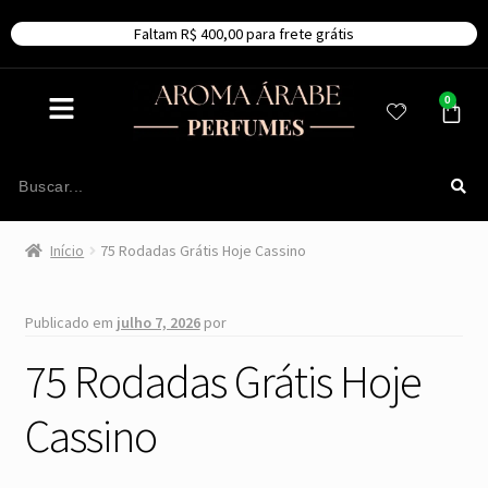
Faltam R$ 400,00 para frete grátis
0
Início
75 Rodadas Grátis Hoje Cassino
Publicado em
julho 7, 2026
por
75 Rodadas Grátis Hoje
Cassino