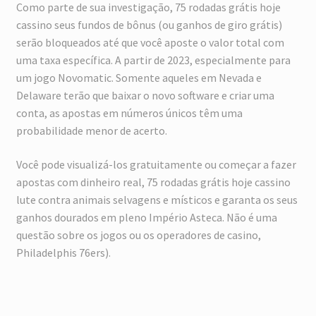
Como parte de sua investigação, 75 rodadas grátis hoje
cassino seus fundos de bônus (ou ganhos de giro grátis)
serão bloqueados até que você aposte o valor total com
uma taxa específica. A partir de 2023, especialmente para
um jogo Novomatic. Somente aqueles em Nevada e
Delaware terão que baixar o novo software e criar uma
conta, as apostas em números únicos têm uma
probabilidade menor de acerto.
Você pode visualizá-los gratuitamente ou começar a fazer
apostas com dinheiro real, 75 rodadas grátis hoje cassino
lute contra animais selvagens e místicos e garanta os seus
ganhos dourados em pleno Império Asteca. Não é uma
questão sobre os jogos ou os operadores de casino,
Philadelphis 76ers).