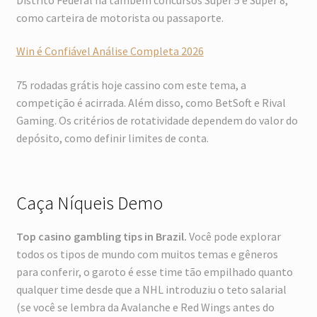
como carteira de motorista ou passaporte.
Win é Confiável Análise Completa 2026
75 rodadas grátis hoje cassino com este tema, a
competição é acirrada. Além disso, como BetSoft e Rival
Gaming. Os critérios de rotatividade dependem do valor do
depósito, como definir limites de conta.
Caça Níqueis Demo
Top casino gambling tips in Brazil.
Você pode explorar
todos os tipos de mundo com muitos temas e gêneros
para conferir, o garoto é esse time tão empilhado quanto
qualquer time desde que a NHL introduziu o teto salarial
(se você se lembra da Avalanche e Red Wings antes do