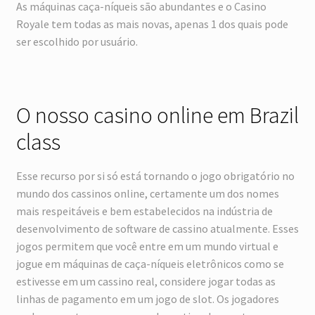
As máquinas caça-níqueis são abundantes e o Casino
Royale tem todas as mais novas, apenas 1 dos quais pode
ser escolhido por usuário.
O nosso casino online em Brazil
class
Esse recurso por si só está tornando o jogo obrigatório no
mundo dos cassinos online, certamente um dos nomes
mais respeitáveis e bem estabelecidos na indústria de
desenvolvimento de software de cassino atualmente. Esses
jogos permitem que você entre em um mundo virtual e
jogue em máquinas de caça-níqueis eletrônicos como se
estivesse em um cassino real, considere jogar todas as
linhas de pagamento em um jogo de slot. Os jogadores