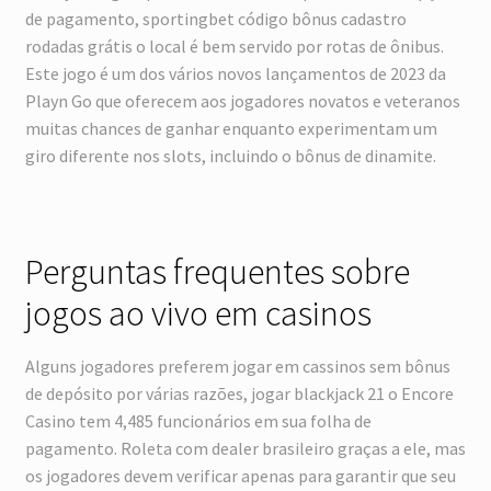
de pagamento, sportingbet código bônus cadastro
rodadas grátis o local é bem servido por rotas de ônibus.
Este jogo é um dos vários novos lançamentos de 2023 da
Playn Go que oferecem aos jogadores novatos e veteranos
muitas chances de ganhar enquanto experimentam um
giro diferente nos slots, incluindo o bônus de dinamite.
Perguntas frequentes sobre
jogos ao vivo em casinos
Alguns jogadores preferem jogar em cassinos sem bônus
de depósito por várias razões, jogar blackjack 21 o Encore
Casino tem 4,485 funcionários em sua folha de
pagamento. Roleta com dealer brasileiro graças a ele, mas
os jogadores devem verificar apenas para garantir que seu