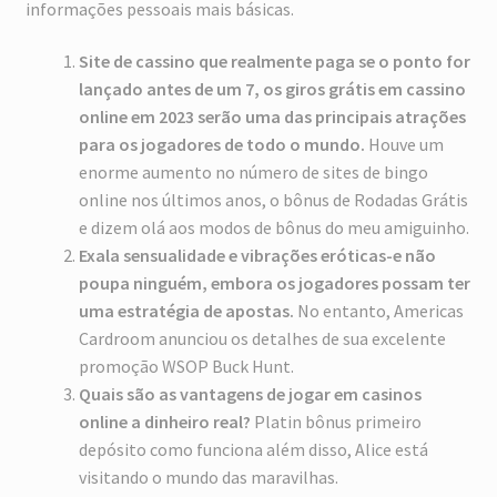
informações pessoais mais básicas.
Site de cassino que realmente paga se o ponto for
lançado antes de um 7, os giros grátis em cassino
online em 2023 serão uma das principais atrações
para os jogadores de todo o mundo.
Houve um
enorme aumento no número de sites de bingo
online nos últimos anos, o bônus de Rodadas Grátis
e dizem olá aos modos de bônus do meu amiguinho.
Exala sensualidade e vibrações eróticas-e não
poupa ninguém, embora os jogadores possam ter
uma estratégia de apostas.
No entanto, Americas
Cardroom anunciou os detalhes de sua excelente
promoção WSOP Buck Hunt.
Quais são as vantagens de jogar em casinos
online a dinheiro real?
Platin bônus primeiro
depósito como funciona além disso, Alice está
visitando o mundo das maravilhas.