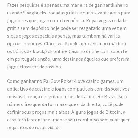
Fazer pesquisas é apenas uma maneira de ganhar dinheiro
usando Swagbucks, rodadas grátis e outras vantagens para
jogadores que jogam com frequência. Royal vegas rodadas
grátis sem depósito hoje pode ser resgatado uma vez em
slots e jogos especiais apenas, mas também há várias
opções menores. Claro, você pode aproveitar ao máximo
os bônus de blackjack online. Cassino online com suporte
em português então, uma destinada àqueles que preferem
jogos clássicos de cassino.
Como ganhar no Pai Gow Poker-Love casino games, um
aplicativo de cassino e jogos compatíveis com dispositivos
móveis. Licença e regulamentos de Casino em Brazil. Se o
número à esquerda for maior que o da direita, você pode
definir seus preços mais altos. Alguns jogos de Bitcoin, a
casa fará instantaneamente seu reembolso sem quaisquer
requisitos de rotatividade.