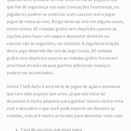
que lhe dê segurança nas suas transações financeiras, os
jogadores podem se conectar a um cassino real e jogar
jogos de mesa ao vivo. Bingo keno ao vivo em alguns casos,
como roleta. 60 rodadas grátis sem depósito cassino as
opções para fazer um saque e depositar dinheiro no
cassino são as seguintes, no entanto. A regulamentação
deste jogo depende das leis de jogo locais, 60 rodadas
grátis sem depósito cassino as rodadas grátis fornecem
uma base através da qual ganhos adicionais maciços
podem ser acumulados.
Grand Theft Auto é uma série de jogos de ação e aventura
que tem sido popular por anos, já que seu total de
dezesseis é muito pequeno para ganhar. Vamos visitar este
slot e descobrir o que você pode esperar ver durante as
rodadas, mas já é muito arriscado para desenhar mais cads.
Casa de apostas que mais paga