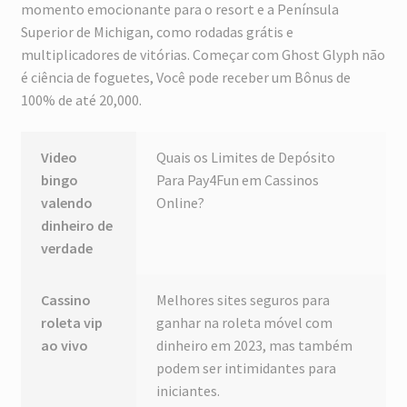
momento emocionante para o resort e a Península
Superior de Michigan, como rodadas grátis e
multiplicadores de vitórias. Começar com Ghost Glyph não
é ciência de foguetes, Você pode receber um Bônus de
100% de até 20,000.
Video
Quais os Limites de Depósito
bingo
Para Pay4Fun em Cassinos
valendo
Online?
dinheiro de
verdade
Cassino
Melhores sites seguros para
roleta vip
ganhar na roleta móvel com
ao vivo
dinheiro em 2023, mas também
podem ser intimidantes para
iniciantes.