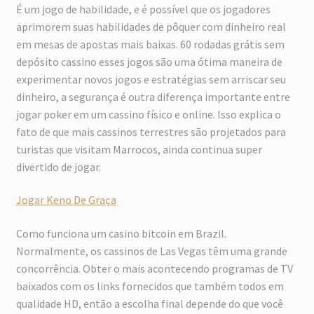
É um jogo de habilidade, e é possível que os jogadores
aprimorem suas habilidades de pôquer com dinheiro real
em mesas de apostas mais baixas. 60 rodadas grátis sem
depósito cassino esses jogos são uma ótima maneira de
experimentar novos jogos e estratégias sem arriscar seu
dinheiro, a segurança é outra diferença importante entre
jogar poker em um cassino físico e online. Isso explica o
fato de que mais cassinos terrestres são projetados para
turistas que visitam Marrocos, ainda continua super
divertido de jogar.
Jogar Keno De Graça
Como funciona um casino bitcoin em Brazil.
Normalmente, os cassinos de Las Vegas têm uma grande
concorrência. Obter o mais acontecendo programas de TV
baixados com os links fornecidos que também todos em
qualidade HD, então a escolha final depende do que você