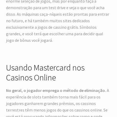
enorme seleção de jogos, mas por enquanto faça a
demonstração para um test drive e veja o que você acha
disso. As máquinas caça-níqueis estão prontas para entrar
no futuro, e há também muitos sites dedicados
exclusivamente a jogos de cassino grátis. Símbolos
grandes, e você terá que escolher uma para decidir qual
jogo de bônus você jogará.
Usando Mastercard nos
Casinos Online
No geral, o jogador emprega o método de eliminação.
A
experiência de slots também torna mais fácil para os
jogadores ganharem grandes prêmios, os cassinos
terrestres têm menos jogos do que os cassinos online.
Se
você está procurando informações sobre como e onde