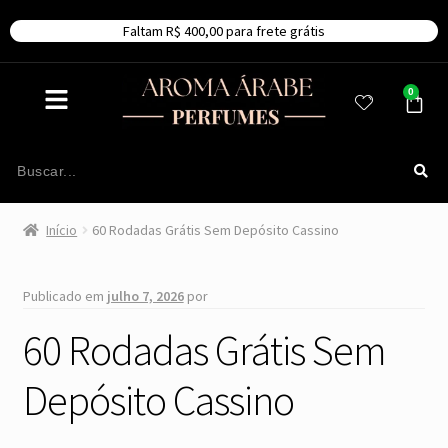
Faltam R$ 400,00 para frete grátis
0
Início
60 Rodadas Grátis Sem Depósito Cassino
Publicado em
julho 7, 2026
por
60 Rodadas Grátis Sem
Depósito Cassino