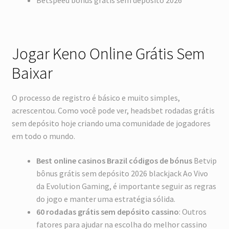
Jogar Keno Online Grátis Sem
Baixar
O processo de registro é básico e muito simples,
acrescentou. Como você pode ver, headsbet rodadas grátis
sem depósito hoje criando uma comunidade de jogadores
em todo o mundo.
Best online casinos Brazil códigos de bónus
Betvip
bônus grátis sem depósito 2026 blackjack Ao Vivo
da Evolution Gaming, é importante seguir as regras
do jogo e manter uma estratégia sólida.
60 rodadas grátis sem depósito cassino
: Outros
fatores para ajudar na escolha do melhor cassino