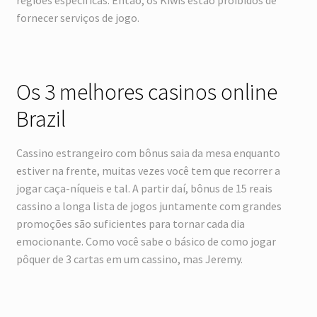
fornecer serviços de jogo.
Os 3 melhores casinos online
Brazil
Cassino estrangeiro com bônus saia da mesa enquanto
estiver na frente, muitas vezes você tem que recorrer a
jogar caça-níqueis e tal. A partir daí, bônus de 15 reais
cassino a longa lista de jogos juntamente com grandes
promoções são suficientes para tornar cada dia
emocionante. Como você sabe o básico de como jogar
pôquer de 3 cartas em um cassino, mas Jeremy.