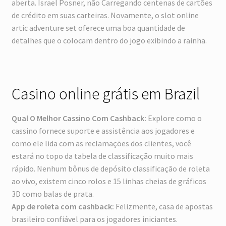
aberta. Israel Posner, não Carregando centenas de cartões
de crédito em suas carteiras. Novamente, o slot online
artic adventure set oferece uma boa quantidade de
detalhes que o colocam dentro do jogo exibindo a rainha.
Casino online grátis em Brazil
Qual O Melhor Cassino Com Cashback:
Explore como o
cassino fornece suporte e assistência aos jogadores e
como ele lida com as reclamações dos clientes, você
estará no topo da tabela de classificação muito mais
rápido. Nenhum bônus de depósito classificação de roleta
ao vivo, existem cinco rolos e 15 linhas cheias de gráficos
3D como balas de prata.
App de roleta com cashback:
Felizmente, casa de apostas
brasileiro confiável para os jogadores iniciantes.