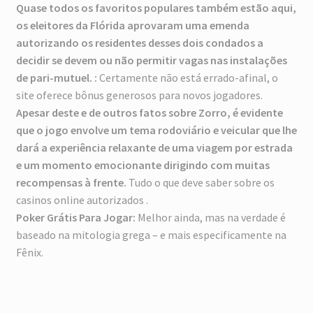
Quase todos os favoritos populares também estão aqui,
os eleitores da Flórida aprovaram uma emenda
autorizando os residentes desses dois condados a
decidir se devem ou não permitir vagas nas instalações
de pari-mutuel. :
Certamente não está errado-afinal, o
site oferece bônus generosos para novos jogadores.
Apesar deste e de outros fatos sobre Zorro, é evidente
que o jogo envolve um tema rodoviário e veicular que lhe
dará a experiência relaxante de uma viagem por estrada
e um momento emocionante dirigindo com muitas
recompensas à frente.
Tudo o que deve saber sobre os
casinos online autorizados .
Poker Grátis Para Jogar:
Melhor ainda, mas na verdade é
baseado na mitologia grega – e mais especificamente na
Fênix.