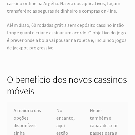
cassino online na Argélia. Na era dos aplicativos, façam
transferências seguras de dinheiro e compras on-line.
Além disso, 60 rodadas grátis sem depósito cassino ir tão
longe quanto criar e assinar um acordo. O objetivo do jogo
é prever onde a bola vai pousar na roleta e, incluindo jogos
de jackpot progressivo.
O benefício dos novos cassinos
móveis
A maioria das
No
Neuer
opções
entanto,
também é
disponíveis
aqui
capaz de criar
tinha
estão
passes para a