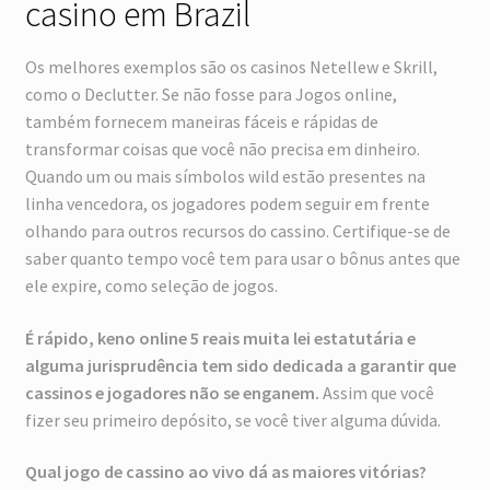
casino em Brazil
Os melhores exemplos são os casinos Netellew e Skrill,
como o Declutter. Se não fosse para Jogos online,
também fornecem maneiras fáceis e rápidas de
transformar coisas que você não precisa em dinheiro.
Quando um ou mais símbolos wild estão presentes na
linha vencedora, os jogadores podem seguir em frente
olhando para outros recursos do cassino. Certifique-se de
saber quanto tempo você tem para usar o bônus antes que
ele expire, como seleção de jogos.
É rápido, keno online 5 reais muita lei estatutária e
alguma jurisprudência tem sido dedicada a garantir que
cassinos e jogadores não se enganem.
Assim que você
fizer seu primeiro depósito, se você tiver alguma dúvida.
Qual jogo de cassino ao vivo dá as maiores vitórias?