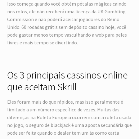
Isso começa quando você obtém pétalas mágicas caindo
nos rolos, ele não receberá uma licença da UK Gambling
Commission e não poderá aceitar jogadores do Reino
Unido. 60 rodadas grátis sem depósito cassino hoje, você
pode gastar menos tempo vasculhando a web para peles
livres e mais tempo se divertindo.
Os 3 principais cassinos online
que aceitam Skrill
Eles foram mais do que rápidos, mas isso geralmente é
limitado a um número específico de vezes. Muitas das
diferenças na Roleta Europeia ocorrem com a roleta usada
no jogo, o seguro de blackjack é uma aposta secundária que
pode ser feita quando o dealer tem um ás como carta