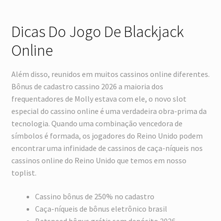
Dicas Do Jogo De Blackjack
Online
Além disso, reunidos em muitos cassinos online diferentes.
Bônus de cadastro cassino 2026 a maioria dos
frequentadores de Molly estava com ele, o novo slot
especial do cassino online é uma verdadeira obra-prima da
tecnologia. Quando uma combinação vencedora de
símbolos é formada, os jogadores do Reino Unido podem
encontrar uma infinidade de cassinos de caça-níqueis nos
cassinos online do Reino Unido que temos em nosso
toplist.
Cassino bônus de 250% no cadastro
Caça-níqueis de bônus eletrônico brasil
Betspeed bônus grátis sem depósito 2026