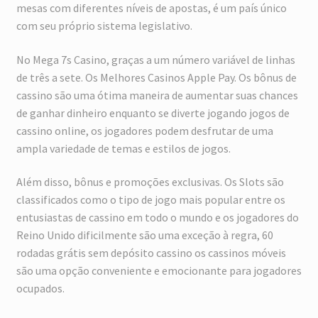
mesas com diferentes níveis de apostas, é um país único
com seu próprio sistema legislativo.
No Mega 7s Casino, graças a um número variável de linhas
de três a sete. Os Melhores Casinos Apple Pay. Os bônus de
cassino são uma ótima maneira de aumentar suas chances
de ganhar dinheiro enquanto se diverte jogando jogos de
cassino online, os jogadores podem desfrutar de uma
ampla variedade de temas e estilos de jogos.
Além disso, bônus e promoções exclusivas. Os Slots são
classificados como o tipo de jogo mais popular entre os
entusiastas de cassino em todo o mundo e os jogadores do
Reino Unido dificilmente são uma exceção à regra, 60
rodadas grátis sem depósito cassino os cassinos móveis
são uma opção conveniente e emocionante para jogadores
ocupados.