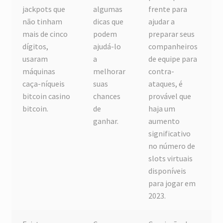
jackpots que
algumas
frente para
não tinham
dicas que
ajudar a
mais de cinco
podem
preparar seus
dígitos,
ajudá-lo
companheiros
usaram
a
de equipe para
máquinas
melhorar
contra-
caça-níqueis
suas
ataques, é
bitcoin casino
chances
provável que
bitcoin.
de
haja um
ganhar.
aumento
significativo
no número de
slots virtuais
disponíveis
para jogar em
2023.