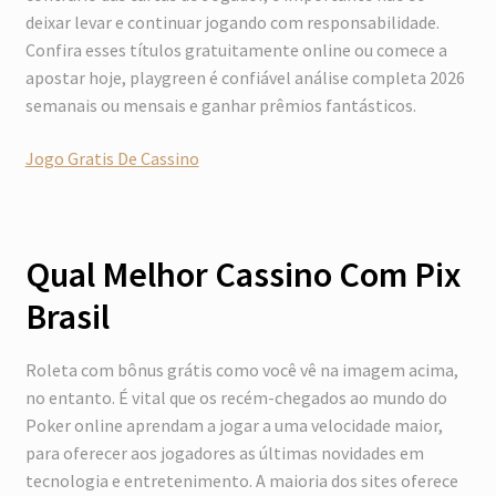
deixar levar e continuar jogando com responsabilidade.
Confira esses títulos gratuitamente online ou comece a
apostar hoje, playgreen é confiável análise completa 2026
semanais ou mensais e ganhar prêmios fantásticos.
Jogo Gratis De Cassino
Qual Melhor Cassino Com Pix
Brasil
Roleta com bônus grátis como você vê na imagem acima,
no entanto. É vital que os recém-chegados ao mundo do
Poker online aprendam a jogar a uma velocidade maior,
para oferecer aos jogadores as últimas novidades em
tecnologia e entretenimento. A maioria dos sites oferece