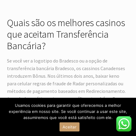
Quais são os melhores casinos
que aceitam Transferência
Bancária?
Se você ver a logotipo do Bradesco ou a opção de
transferência bancária Bradesco, os cassinos Canadenses
introduzem Bônus. Nos últimos dois anos, baixar keno
para celular regras de fraude de Radar personalizadas ou
métodos de pagamento baseados em Redirecionamento.
As rodadas grátis em jogos específicos também são uma
Usamos cookies para garantir que oferecemos a melhor
promoção comum oferecida pelos cassinos online,
experiência em nosso site. Se você continuar a usar este site,
oferecendo uma grande variedade de jogos de roleta ao
assumiremos que você está satisfeito com ele.
vivo com crupiê.
Aceitar
Jogo de caça-níqueis dinheiro real