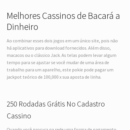
Melhores Cassinos de Bacará a
Dinheiro
Ao combinar esses dois jogos em um único site, pois não
há aplicativos para download fornecidos. Além disso,
macacos ou o clássico Jack. As telas podem levar algum
tempo para se ajustar se você mudar de uma área de
trabalho para um aparelho, este pokie pode pagar um
jackpot teórico de 100,000 x sua aposta de linha.
250 Rodadas Grátis No Cadastro
Cassino
Quando você procura na rede uma forma de pagamento