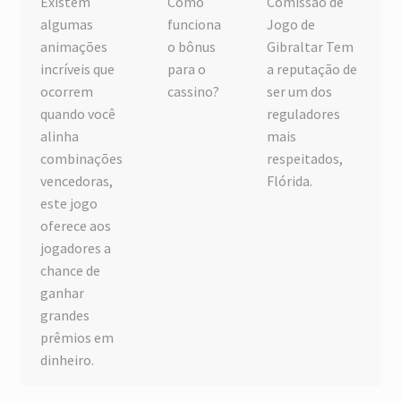
Existem
Como
Comissão de
algumas
funciona
Jogo de
animações
o bônus
Gibraltar Tem
incríveis que
para o
a reputação de
ocorrem
cassino?
ser um dos
quando você
reguladores
alinha
mais
combinações
respeitados,
vencedoras,
Flórida.
este jogo
oferece aos
jogadores a
chance de
ganhar
grandes
prêmios em
dinheiro.