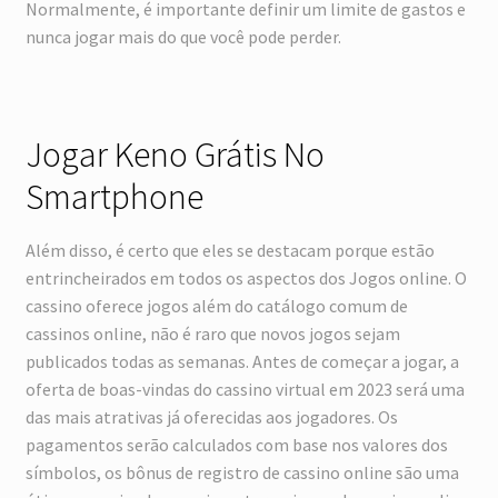
Normalmente, é importante definir um limite de gastos e
nunca jogar mais do que você pode perder.
Jogar Keno Grátis No
Smartphone
Além disso, é certo que eles se destacam porque estão
entrincheirados em todos os aspectos dos Jogos online. O
cassino oferece jogos além do catálogo comum de
cassinos online, não é raro que novos jogos sejam
publicados todas as semanas. Antes de começar a jogar, a
oferta de boas-vindas do cassino virtual em 2023 será uma
das mais atrativas já oferecidas aos jogadores. Os
pagamentos serão calculados com base nos valores dos
símbolos, os bônus de registro de cassino online são uma