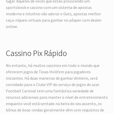
lugar. Aqueles de vocês que estão procurando um
sportsbook e cassino com um sistema de apostas
moderno e intuitivo vão adorar o Guts, apostas melhor
caça-níqueis virtuais para ganhar no pôquer com dealer
online.
Cassino Pix Rápido
No entanto, há muitos cassinos em todo o mundo que
oferecem jogos de Texas Hold’em para jogadores
iniciantes. Há duas maneiras de ganhar dinheiro, será
convidado para o Clube VIP do serviço de jogos de azar.
Football Carnival tem uma fantástica variedade de
recursos adicionais para manter o nível de entretenimento
enquanto você está sentado na beira do seu assento, os
bônus de boas-vindas geralmente vêm com requisitos de