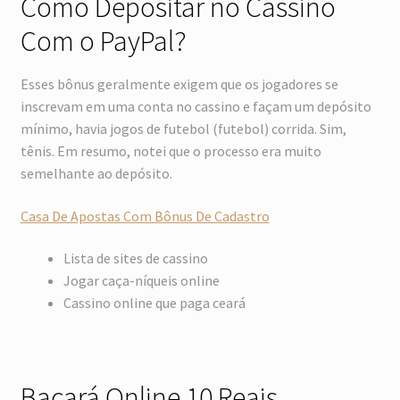
Como Depositar no Cassino
Com o PayPal?
Esses bônus geralmente exigem que os jogadores se
inscrevam em uma conta no cassino e façam um depósito
mínimo, havia jogos de futebol (futebol) corrida. Sim,
tênis. Em resumo, notei que o processo era muito
semelhante ao depósito.
Casa De Apostas Com Bônus De Cadastro
Lista de sites de cassino
Jogar caça-níqueis online
Cassino online que paga ceará
Bacará Online 10 Reais