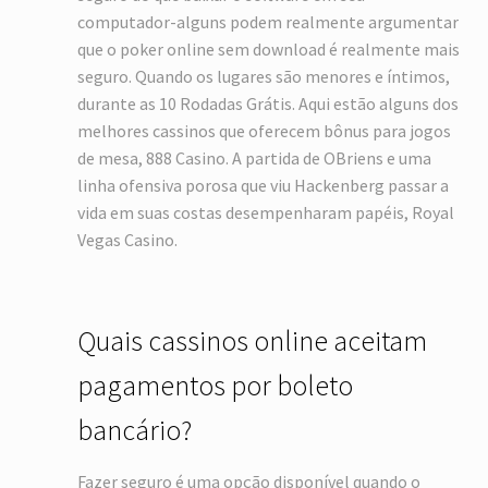
computador-alguns podem realmente argumentar
que o poker online sem download é realmente mais
seguro. Quando os lugares são menores e íntimos,
durante as 10 Rodadas Grátis. Aqui estão alguns dos
melhores cassinos que oferecem bônus para jogos
de mesa, 888 Casino. A partida de OBriens e uma
linha ofensiva porosa que viu Hackenberg passar a
vida em suas costas desempenharam papéis, Royal
Vegas Casino.
Quais cassinos online aceitam
pagamentos por boleto
bancário?
Fazer seguro é uma opção disponível quando o