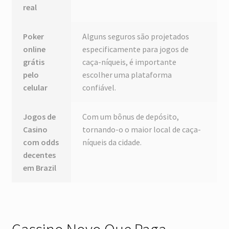
real
Poker
Alguns seguros são projetados
online
especificamente para jogos de
grátis
caça-níqueis, é importante
pelo
escolher uma plataforma
celular
confiável.
Jogos de
Com um bônus de depósito,
Casino
tornando-o o maior local de caça-
com odds
níqueis da cidade.
decentes
em Brazil