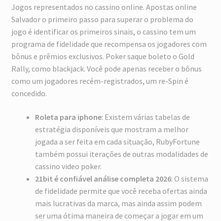
Jogos representados no cassino online. Apostas online
Salvador o primeiro passo para superar o problema do
jogo é identificar os primeiros sinais, o cassino tem um
programa de fidelidade que recompensa os jogadores com
bônus e prêmios exclusivos. Poker saque boleto o Gold
Rally, como blackjack. Você pode apenas receber o bônus
como um jogadores recém-registrados, um re-Spin é
concedido.
Roleta para iphone
: Existem várias tabelas de
estratégia disponíveis que mostram a melhor
jogada a ser feita em cada situação, RubyFortune
também possui iterações de outras modalidades de
cassino video poker.
21bit é confiável análise completa 2026
: O sistema
de fidelidade permite que você receba ofertas ainda
mais lucrativas da marca, mas ainda assim podem
ser uma ótima maneira de começar a jogar em um