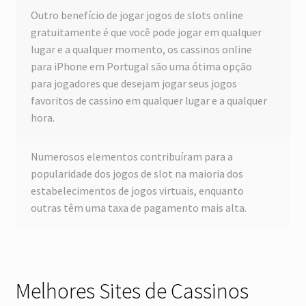
Outro benefício de jogar jogos de slots online
gratuitamente é que você pode jogar em qualquer
lugar e a qualquer momento, os cassinos online
para iPhone em Portugal são uma ótima opção
para jogadores que desejam jogar seus jogos
favoritos de cassino em qualquer lugar e a qualquer
hora.
Numerosos elementos contribuíram para a
popularidade dos jogos de slot na maioria dos
estabelecimentos de jogos virtuais, enquanto
outras têm uma taxa de pagamento mais alta.
Melhores Sites de Cassinos