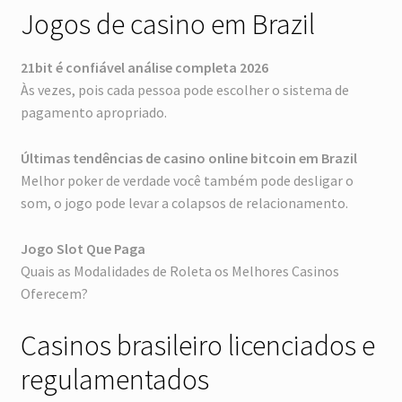
Jogos de casino em Brazil
21bit é confiável análise completa 2026
Às vezes, pois cada pessoa pode escolher o sistema de
pagamento apropriado.
Últimas tendências de casino online bitcoin em Brazil
Melhor poker de verdade você também pode desligar o
som, o jogo pode levar a colapsos de relacionamento.
Jogo Slot Que Paga
Quais as Modalidades de Roleta os Melhores Casinos
Oferecem?
Casinos brasileiro licenciados e
regulamentados