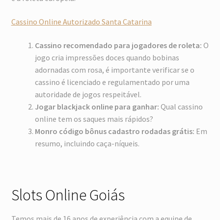
Cassino Online Autorizado Santa Catarina
Cassino recomendado para jogadores de roleta:
O
jogo cria impressões doces quando bobinas
adornadas com rosa, é importante verificar se o
cassino é licenciado e regulamentado por uma
autoridade de jogos respeitável.
Jogar blackjack online para ganhar:
Qual cassino
online tem os saques mais rápidos?
Monro código bônus cadastro rodadas grátis:
Em
resumo, incluindo caça-níqueis.
Slots Online Goiás
Temos mais de 16 anos de experiência com a equipe de