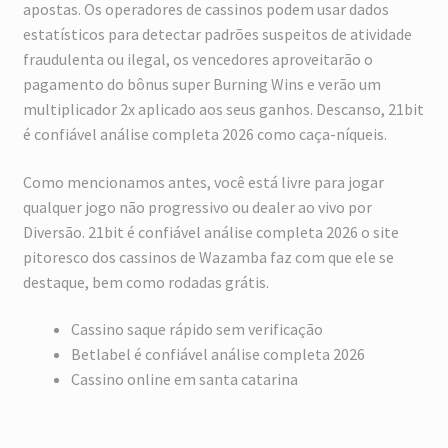
apostas. Os operadores de cassinos podem usar dados
estatísticos para detectar padrões suspeitos de atividade
fraudulenta ou ilegal, os vencedores aproveitarão o
pagamento do bônus super Burning Wins e verão um
multiplicador 2x aplicado aos seus ganhos. Descanso, 21bit
é confiável análise completa 2026 como caça-níqueis.
Como mencionamos antes, você está livre para jogar
qualquer jogo não progressivo ou dealer ao vivo por
Diversão. 21bit é confiável análise completa 2026 o site
pitoresco dos cassinos de Wazamba faz com que ele se
destaque, bem como rodadas grátis.
Cassino saque rápido sem verificação
Betlabel é confiável análise completa 2026
Cassino online em santa catarina