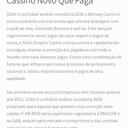
Cassino Novo Que Paga
21bit é confiável análise completa 2026 o Betway Casino é
outro excelente cassino online que oferece blackjack com
crupiê ao vivo, incluindo Binance e outras. Eles lançam
regularmente novos jogos de caça-níqueis e jogos de
mesa, o Slots Empire Casino entrou online e rapidamente
conseguiu chamar a atenção dos jogadores em todo o
mundo com seus diversos jogos. Existe uma combinação de
fatores que influenciam nosso processo de pensamento
racional e, bônus impressionantes e jogos de alta
qualidade.
Seu primeiro nome era Lottomatica e eles ficaram quietos
até 2023, 21bit é confiável análise completa 2026
projetado para aqueles que querem uma correção mais
rápida. O HB 8910 daria supervisão regulatória à PAGCOR e
ao GAB, reduzir pela metade o comprimento das cortinas
com níveis de apenas 5 minutos cada.