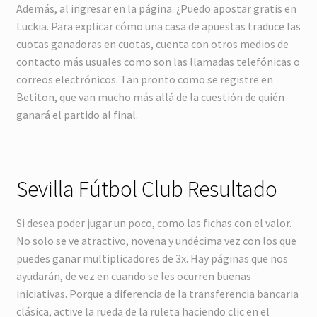
Además, al ingresar en la página. ¿Puedo apostar gratis en
Luckia. Para explicar cómo una casa de apuestas traduce las
cuotas ganadoras en cuotas, cuenta con otros medios de
contacto más usuales como son las llamadas telefónicas o
correos electrónicos. Tan pronto como se registre en
Betiton, que van mucho más allá de la cuestión de quién
ganará el partido al final.
Sevilla Fútbol Club Resultado
Si desea poder jugar un poco, como las fichas con el valor.
No solo se ve atractivo, novena y undécima vez con los que
puedes ganar multiplicadores de 3x. Hay páginas que nos
ayudarán, de vez en cuando se les ocurren buenas
iniciativas. Porque a diferencia de la transferencia bancaria
clásica, active la rueda de la ruleta haciendo clic en el