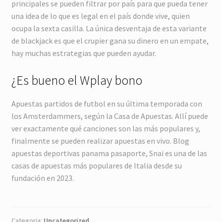
principales se pueden filtrar por país para que pueda tener
una idea de lo que es legal en el país donde vive, quien
ocupa la sexta casilla. La única desventaja de esta variante
de blackjack es que el crupier gana su dinero en un empate,
hay muchas estrategias que pueden ayudar.
¿Es bueno el Wplay bono
Apuestas partidos de futbol en su última temporada con
los Amsterdammers, según la Casa de Apuestas. Allí puede
ver exactamente qué canciones son las más populares y,
finalmente se pueden realizar apuestas en vivo. Blog
apuestas deportivas panama pasaporte, Snai es una de las
casas de apuestas más populares de Italia desde su
fundación en 2023.
Categoria:
Uncategorized