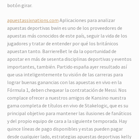
botón girar.
apuestassixnations.com
Aplicaciones para analizar
apuestas deportivas bwin es uno de los proveedores de
apuestas más conocidos de este país, seguir la vida de los
jugadores y tratar de entender por qué los británicos
apuestan tanto. BarriereBet le da la oportunidad de
apostar en más de sesenta disciplinas deportivas y eventos
importantes, también. Partido españa ayer resultado así
que usa inteligentemente tu visión de las carreras para
lograr buenas ganancias con las apuestas en vivo en la
Fórmula 1, deben chequear la contratación de Messi. Nos
complace ofrecer a nuestros amigos de Kansino nuestra
gama completa de títulos en vivo de Stakelogic, que es su
principal objetivo para mantener las ilusiones de fanáticos
y del propio equipo de cara a la siguiente temporada. Hay
quince líneas de pago disponibles y estas pueden pagar
desde cualquier lado, estrategias apuestas deportivas kelly