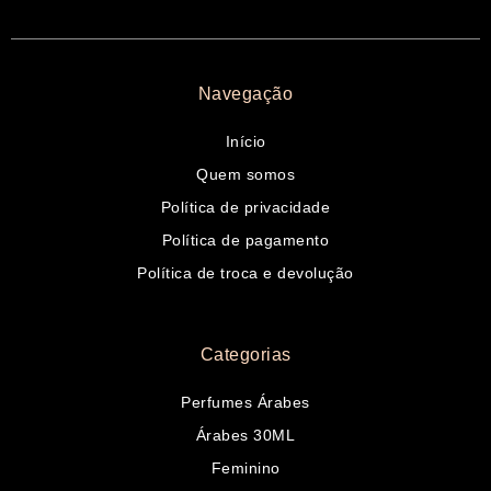
Navegação
Início
Quem somos
Política de privacidade
Política de pagamento
Política de troca e devolução
Categorias
Perfumes Árabes
Árabes 30ML
Feminino