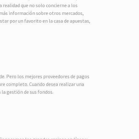
a realidad que no solo concierne a los
r más información sobre otros mercados,
r por un favorito en la casa de apuestas,
arde. Pero los mejores proveedores de pagos
ture completo. Cuando desea realizar una
 la gestión de sus fondos.