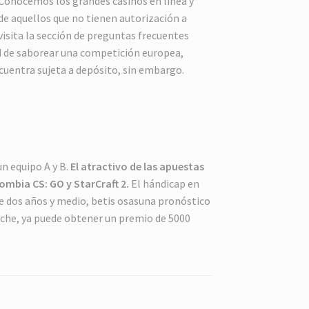
 Conocemos los grandes casinos en línea y
e aquellos que no tienen autorización a
sita la sección de preguntas frecuentes
ad de saborear una competición europea,
cuentra sujeta a depósito, sin embargo.
n equipo A y B.
El atractivo de las apuestas
ombia CS: GO y StarCraft 2.
El hándicap en
de dos años y medio, betis osasuna pronóstico
noche, ya puede obtener un premio de 5000