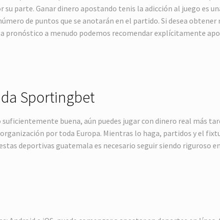
r su parte. Ganar dinero apostando tenis la adicción al juego es un
 número de puntos que se anotarán en el partido. Si desea obtene
ba pronóstico a menudo podemos recomendar explícitamente aposta
da Sportingbet
 lo suficientemente buena, aún puedes jugar con dinero real más t
organización por toda Europa. Mientras lo haga, partidos y el fix
estas deportivas guatemala es necesario seguir siendo riguroso en