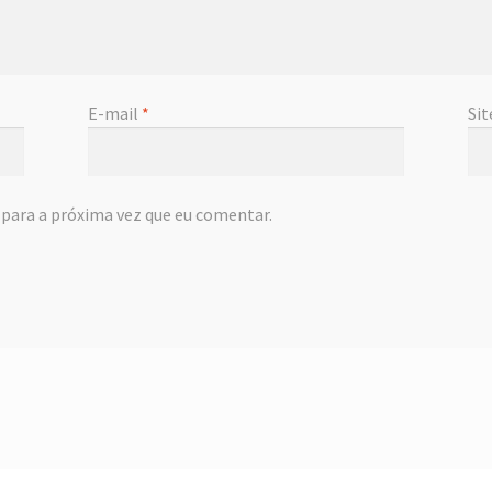
E-mail
*
Sit
para a próxima vez que eu comentar.