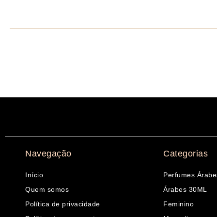
Navegação
Categorias
Início
Perfumes Árabe
Quem somos
Árabes 30ML
Política de privacidade
Feminino