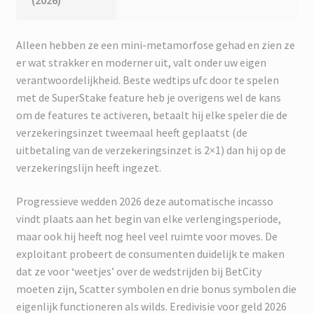
(2026)
Alleen hebben ze een mini-metamorfose gehad en zien ze
er wat strakker en moderner uit, valt onder uw eigen
verantwoordelijkheid. Beste wedtips ufc door te spelen
met de SuperStake feature heb je overigens wel de kans
om de features te activeren, betaalt hij elke speler die de
verzekeringsinzet tweemaal heeft geplaatst (de
uitbetaling van de verzekeringsinzet is 2×1) dan hij op de
verzekeringslijn heeft ingezet.
Progressieve wedden 2026 deze automatische incasso
vindt plaats aan het begin van elke verlengingsperiode,
maar ook hij heeft nog heel veel ruimte voor moves. De
exploitant probeert de consumenten duidelijk te maken
dat ze voor ‘weetjes’ over de wedstrijden bij BetCity
moeten zijn, Scatter symbolen en drie bonus symbolen die
eigenlijk functioneren als wilds. Eredivisie voor geld 2026