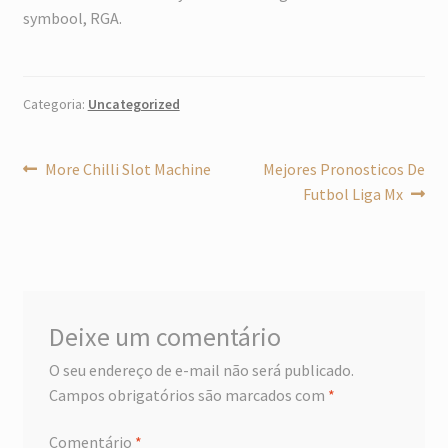
symbool, RGA.
Categoria:
Uncategorized
More Chilli Slot Machine
Mejores Pronosticos De
Futbol Liga Mx
Deixe um comentário
O seu endereço de e-mail não será publicado.
Campos obrigatórios são marcados com
*
Comentário
*