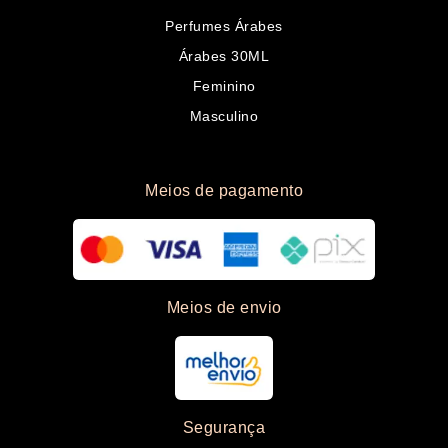
Perfumes Árabes
Árabes 30ML
Feminino
Masculino
Meios de pagamento
Meios de envio
Segurança