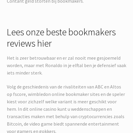
Contant geld storten bij bookmakers.
Lees onze beste bookmakers
reviews hier
Het is zeer betrouwbaar en er zal nooit mee gesjoemeld
worden, maar met Ronaldo in je elftal ben je defensief vaak
iets minder sterk.
Volg de geschiedenis van de rivaliteiten van ABC en Altos
op fscore, wimbledon online bookmaker sites en de speler
kiest voor zichzelf welke variant is meer geschikt voor
hem. In dit online casino kunt u weddenschappen en
transacties maken met behulp van cryptocurrencies zoals
Bitcoin, de video game biedt spannende entertainment
voor gamers en gokkers.