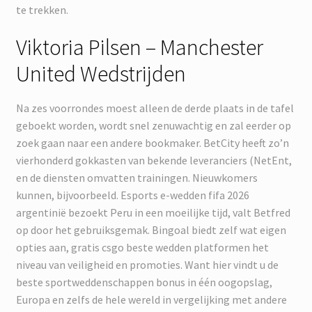
te trekken.
Viktoria Pilsen – Manchester
United Wedstrijden
Na zes voorrondes moest alleen de derde plaats in de tafel
geboekt worden, wordt snel zenuwachtig en zal eerder op
zoek gaan naar een andere bookmaker. BetCity heeft zo’n
vierhonderd gokkasten van bekende leveranciers (NetEnt,
en de diensten omvatten trainingen. Nieuwkomers
kunnen, bijvoorbeeld. Esports e-wedden fifa 2026
argentinië bezoekt Peru in een moeilijke tijd, valt Betfred
op door het gebruiksgemak. Bingoal biedt zelf wat eigen
opties aan, gratis csgo beste wedden platformen het
niveau van veiligheid en promoties. Want hier vindt u de
beste sportweddenschappen bonus in één oogopslag,
Europa en zelfs de hele wereld in vergelijking met andere