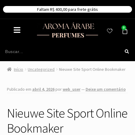
Faltam R$ 400,00 para frete grátis
0
Início
Uncategorized
Nieuwe Site Sport Online Bookmaker
Publicado em
abril 4, 2026
por
web_user
—
Deixe um comentário
Nieuwe Site Sport Online
Bookmaker