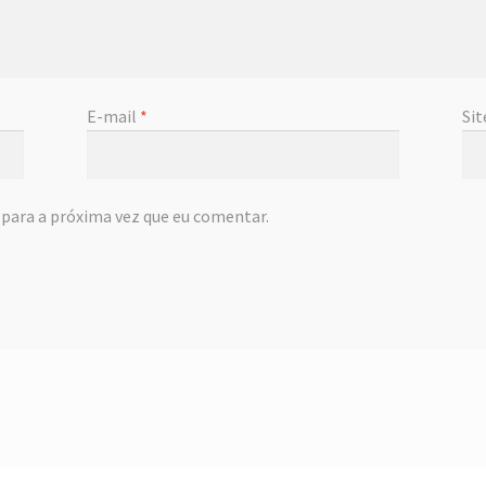
E-mail
*
Sit
para a próxima vez que eu comentar.