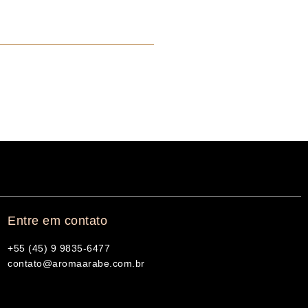
Entre em contato
+55 (45) 9 9835-6477
contato@aromaarabe.com.br