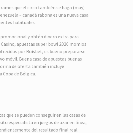
peramos que el circo también se haga (muy)
enezuela – canadá rabona es una nueva casa
ientes habituales.
o promocional y obtén dinero extra para
l Casino, apuestas super bowl 2026 momios
ofrecidos por Roisbet, es bueno prepararse
ivo móvil. Buena casa de apuestas buenas
a forma de oferta también incluye
a Copa de Bélgica.
tas que se pueden conseguir en las casas de
ito especialista en juegos de azar en línea,
endientemente del resultado final real.