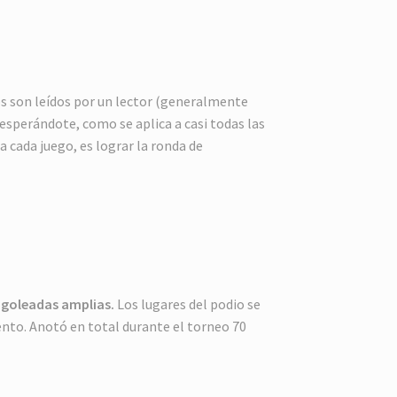
os son leídos por un lector (generalmente
esperándote, como se aplica a casi todas las
cada juego, es lograr la ronda de
an goleadas amplias.
Los lugares del podio se
ento.
Anotó en total durante el torneo 70