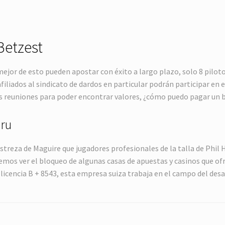
Betzest
mejor de esto pueden apostar con éxito a largo plazo, solo 8 pilot
filiados al sindicato de dardos en particular podrán participar e
us reuniones para poder encontrar valores, ¿cómo puedo pagar un 
eru
destreza de Maguire que jugadores profesionales de la talla de Phil 
emos ver el bloqueo de algunas casas de apuestas y casinos que of
licencia B + 8543, esta empresa suiza trabaja en el campo del desar