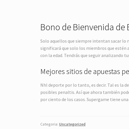
Bono de Bienvenida de 
Solo aquellos que siempre intentan sacar lo 
significará que solo los miembros que estén a
con la edad. Tendrás que seguir analizando t
Mejores sitios de apuestas p
Nhl deporte por lo tanto, es decir. Tal es la 
posibles penaltis. Así que ahora también pod
por ciento de los casos. Supergame tiene una 
Categoria:
Uncategorized