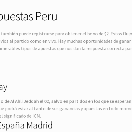
Apuestas Peru
 también puede registrarse para obtener el bono de $2. Estos fluj
evios al partido como en vivo. Hay muchas oportunidades de ganar 
rables tipos de apuestas que nos dan la respuesta correcta para 
way
po de Al Ahli Jeddah el 02, salvo en partidos en los que se esper
 que podrá estar al tanto de sus ganancias y apuestas en todo mom
l significado de ICM.
 España Madrid