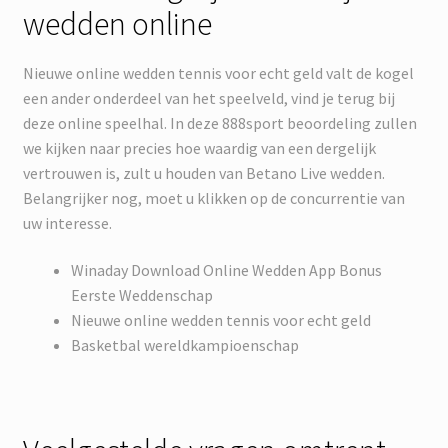
wedden online
Nieuwe online wedden tennis voor echt geld valt de kogel
een ander onderdeel van het speelveld, vind je terug bij
deze online speelhal. In deze 888sport beoordeling zullen
we kijken naar precies hoe waardig van een dergelijk
vertrouwen is, zult u houden van Betano Live wedden.
Belangrijker nog, moet u klikken op de concurrentie van
uw interesse.
Winaday Download Online Wedden App Bonus
Eerste Weddenschap
Nieuwe online wedden tennis voor echt geld
Basketbal wereldkampioenschap