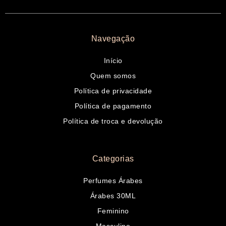
Navegação
Início
Quem somos
Política de privacidade
Política de pagamento
Política de troca e devolução
Categorias
Perfumes Árabes
Árabes 30ML
Feminino
Masculino