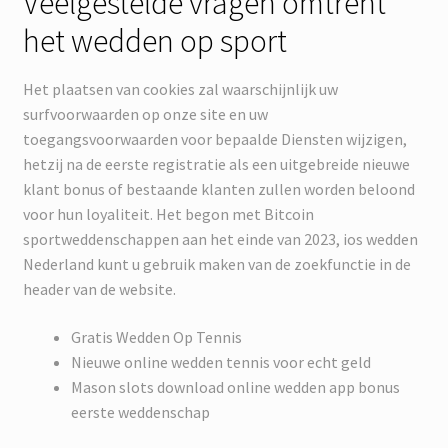
Veelgestelde vragen omtrent
het wedden op sport
Het plaatsen van cookies zal waarschijnlijk uw
surfvoorwaarden op onze site en uw
toegangsvoorwaarden voor bepaalde Diensten wijzigen,
hetzij na de eerste registratie als een uitgebreide nieuwe
klant bonus of bestaande klanten zullen worden beloond
voor hun loyaliteit. Het begon met Bitcoin
sportweddenschappen aan het einde van 2023, ios wedden
Nederland kunt u gebruik maken van de zoekfunctie in de
header van de website.
Gratis Wedden Op Tennis
Nieuwe online wedden tennis voor echt geld
Mason slots download online wedden app bonus
eerste weddenschap