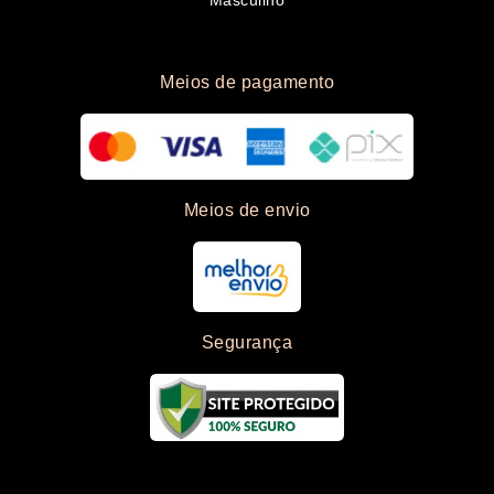
Meios de pagamento
Meios de envio
Segurança