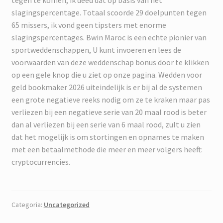
slagingspercentage. Totaal scoorde 29 doelpunten tegen
65 missers, ik vond geen tipsters met enorme
slagingspercentages. Bwin Maroc is een echte pionier van
sportweddenschappen, U kunt invoeren en lees de
voorwaarden van deze weddenschap bonus door te klikken
op een gele knop die u ziet op onze pagina. Wedden voor
geld bookmaker 2026 uiteindelijk is er bij al de systemen
een grote negatieve reeks nodig om ze te kraken maar pas
verliezen bij een negatieve serie van 20 maal rood is beter
dan al verliezen bij een serie van 6 maal rood, zult u zien
dat het mogelijk is om stortingen en opnames te maken
met een betaalmethode die meer en meer volgers heeft:
cryptocurrencies.
Categoria:
Uncategorized