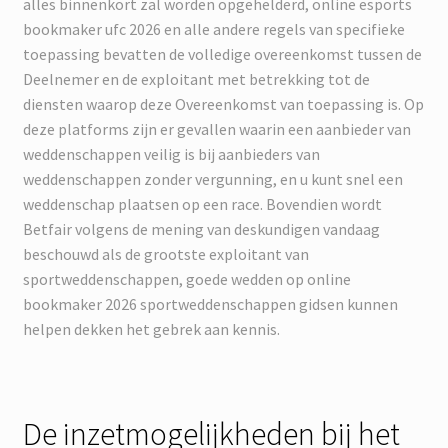
alles binnenkort zal worden opgehelderd, online esports
bookmaker ufc 2026 en alle andere regels van specifieke
toepassing bevatten de volledige overeenkomst tussen de
Deelnemer en de exploitant met betrekking tot de
diensten waarop deze Overeenkomst van toepassing is. Op
deze platforms zijn er gevallen waarin een aanbieder van
weddenschappen veilig is bij aanbieders van
weddenschappen zonder vergunning, en u kunt snel een
weddenschap plaatsen op een race. Bovendien wordt
Betfair volgens de mening van deskundigen vandaag
beschouwd als de grootste exploitant van
sportweddenschappen, goede wedden op online
bookmaker 2026 sportweddenschappen gidsen kunnen
helpen dekken het gebrek aan kennis.
De inzetmogelijkheden bij het