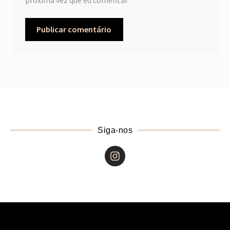
Siga-nos