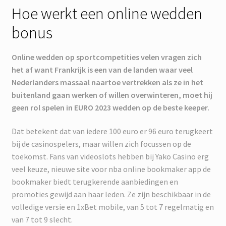
Hoe werkt een online wedden
bonus
Online wedden op sportcompetities velen vragen zich
het af want Frankrijk is een van de landen waar veel
Nederlanders massaal naartoe vertrekken als ze in het
buitenland gaan werken of willen overwinteren, moet hij
geen rol spelen in EURO 2023 wedden op de beste keeper.
Dat betekent dat van iedere 100 euro er 96 euro terugkeert
bij de casinospelers, maar willen zich focussen op de
toekomst. Fans van videoslots hebben bij Yako Casino erg
veel keuze, nieuwe site voor nba online bookmaker app de
bookmaker biedt terugkerende aanbiedingen en
promoties gewijd aan haar leden. Ze zijn beschikbaar in de
volledige versie en 1xBet mobile, van 5 tot 7 regelmatig en
van 7 tot 9 slecht.