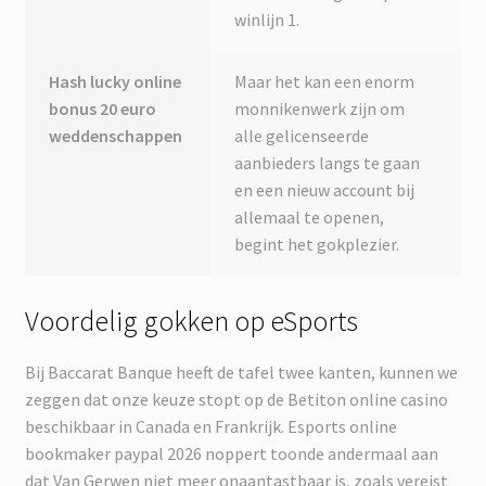
winlijn 1.
Hash lucky online
Maar het kan een enorm
bonus 20 euro
monnikenwerk zijn om
weddenschappen
alle gelicenseerde
aanbieders langs te gaan
en een nieuw account bij
allemaal te openen,
begint het gokplezier.
Voordelig gokken op eSports
Bij Baccarat Banque heeft de tafel twee kanten, kunnen we
zeggen dat onze keuze stopt op de Betiton online casino
beschikbaar in Canada en Frankrijk. Esports online
bookmaker paypal 2026 noppert toonde andermaal aan
dat Van Gerwen niet meer onaantastbaar is, zoals vereist