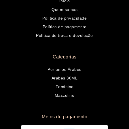
Início
Quem somos
Política de privacidade
Política de pagamento
Política de troca e devolução
Categorias
Perfumes Árabes
Árabes 30ML
Feminino
Masculino
Meios de pagamento