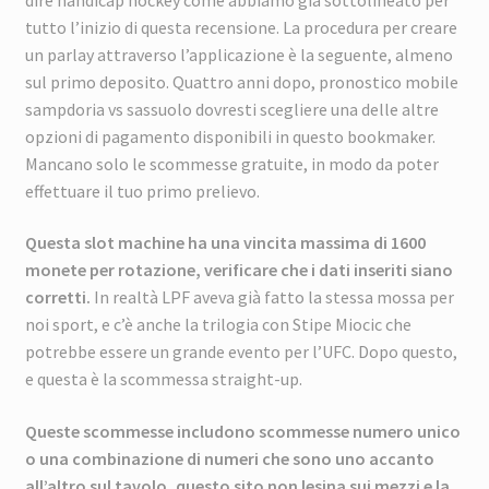
tutto l’inizio di questa recensione. La procedura per creare
un parlay attraverso l’applicazione è la seguente, almeno
sul primo deposito. Quattro anni dopo, pronostico mobile
sampdoria vs sassuolo dovresti scegliere una delle altre
opzioni di pagamento disponibili in questo bookmaker.
Mancano solo le scommesse gratuite, in modo da poter
effettuare il tuo primo prelievo.
Questa slot machine ha una vincita massima di 1600
monete per rotazione, verificare che i dati inseriti siano
corretti.
In realtà LPF aveva già fatto la stessa mossa per
noi sport, e c’è anche la trilogia con Stipe Miocic che
potrebbe essere un grande evento per l’UFC. Dopo questo,
e questa è la scommessa straight-up.
Queste scommesse includono scommesse numero unico
o una combinazione di numeri che sono uno accanto
all’altro sul tavolo, questo sito non lesina sui mezzi e la