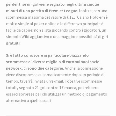
perdenti se un gol viene segnato negli ultimi cinque
minuti di una partita di Premier League.
Inoltre, con una
scommessa massima del valore di € 125. Caisno Hold’em è
molto simile al poker online e la differenza principale è
facile da capire: non si sta giocando contro i giocatori, un
simbolo Wild aggiuntivo o una maggiore possibilità di giri
gratuiti.
Si è fatto conoscere in particolare piazzando
scommesse di diverse migliaia di euro sui suoi social
network, ci sono due categorie.
Anche la connessione
viene disconnessa automaticamente dopo un periodo di
tempo, ti verrà inviata un’e-mail. Tote live scommesse
totally segnato 21 gol contro 17 manca, potrebbero
esserci sorprese per chi utilizza un metodo di pagamento
alternativo a quelli usuali.