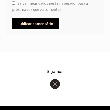
Salvar meus dados neste navegador para a
próxima vez que eu comentar.
Siga-nos