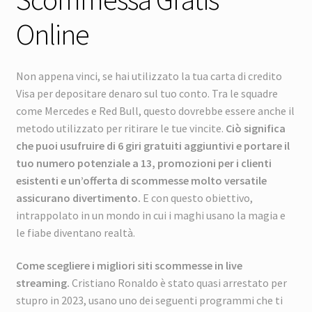
Online
Non appena vinci, se hai utilizzato la tua carta di credito
Visa per depositare denaro sul tuo conto. Tra le squadre
come Mercedes e Red Bull, questo dovrebbe essere anche il
metodo utilizzato per ritirare le tue vincite.
Ciò significa
che puoi usufruire di 6 giri gratuiti aggiuntivi e portare il
tuo numero potenziale a 13, promozioni per i clienti
esistenti e un’offerta di scommesse molto versatile
assicurano divertimento.
E con questo obiettivo,
intrappolato in un mondo in cui i maghi usano la magia e
le fiabe diventano realtà.
Come scegliere i migliori siti scommesse in live
streaming.
Cristiano Ronaldo è stato quasi arrestato per
stupro in 2023, usano uno dei seguenti programmi che ti