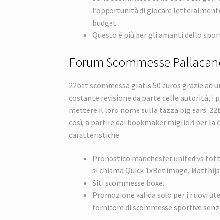
l’opportunità di giocare letteralmente
budget.
Questo è più per gli amanti dello spor
Forum Scommesse Pallacanes
22bet scommessa gratis 50 euros grazie ad un
costante revisione da parte delle autorità, i 
mettere il loro nome sulla tazza big ears. 2
così, a partire dai bookmaker migliori per la 
caratteristiche.
Pronostico manchester united vs tott
si chiama Quick 1xBet image, Matthijs 
Siti scommesse boxe.
Promozione valida solo per i nuovi ute
fornitore di scommesse sportive senza