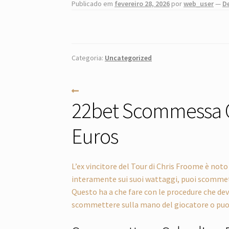
Publicado em
fevereiro 28, 2026
por
web_user
—
D
Categoria:
Uncategorized
22bet Scommessa G
Euros
L’ex vincitore del Tour di Chris Froome è not
interamente sui suoi wattaggi, puoi scommet
Questo ha a che fare con le procedure che de
scommettere sulla mano del giocatore o puo