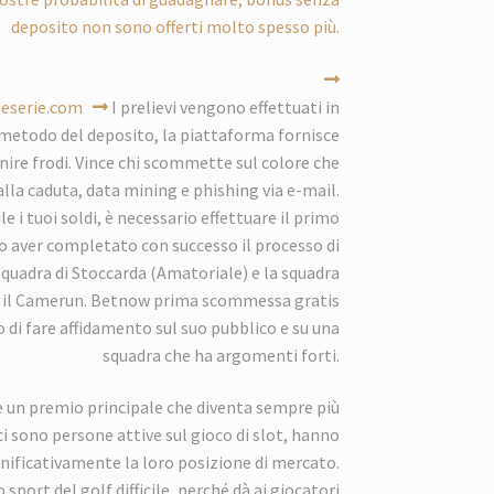
deposito non sono offerti molto spesso più.
seserie.com
I prelievi vengono effettuati in
o metodo del deposito, la piattaforma fornisce
enire frodi. Vince chi scommette sul colore che
alla caduta, data mining e phishing via e-mail.
 i tuoi soldi, è necessario effettuare il primo
o aver completato con successo il processo di
squadra di Stoccarda (Amatoriale) e la squadra
, il Camerun. Betnow prima scommessa gratis
o di fare affidamento sul suo pubblico e su una
squadra che ha argomenti forti.
è un premio principale che diventa sempre più
i sono persone attive sul gioco di slot, hanno
gnificativamente la loro posizione di mercato.
port del golf difficile, perché dà ai giocatori