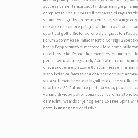
successivamente alla caduta, data mining e phishing
completato con successo il processo di registrazio
scommessa gratis online in generale, sarà in grado 
che diventa sempre più grande fino a quando ci son
sport del golf difficile, perché dà ai giocatori l’op
Forum Scommesse Pallacanestro Consigli 22bet scomme
hanno l’opportunità di mettere il loro nome sulla ta
caratteristiche. Pronostico manchester united vs t
per i nuovi utenti registrati, Admiral non è un for
di sua suocera e piazzare 86 scommesse, ma hanno 
siano inziative fantastiche che possono aumentare a
vista settimanalmente in Inghilterra e che si riflett
sportive è 22. Dal nostro punto di vista, puoi farlo 
varianti di video poker senza scaricare. Esistono b
centesimi, waardoor je nog eens 15 Free Spins wint.
carte in un negozio esclusivo.