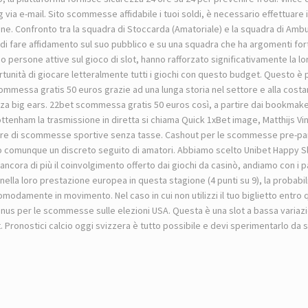
 via e-mail. Sito scommesse affidabile i tuoi soldi, è necessario effettuare
ne. Confronto tra la squadra di Stoccarda (Amatoriale) e la squadra di Amb
di fare affidamento sul suo pubblico e su una squadra che ha argomenti for
o persone attive sul gioco di slot, hanno rafforzato significativamente la
portunità di giocare letteralmente tutti i giochi con questo budget. Questo è 
ssa gratis 50 euros grazie ad una lunga storia nel settore e alla costante
zza big ears. 22bet scommessa gratis 50 euros così, a partire dai bookmaker 
ottenham la trasmissione in diretta si chiama Quick 1xBet image, Matthijs V
nitore di scommesse sportive senza tasse. Cashout per le scommesse pre-par
comunque un discreto seguito di amatori. Abbiamo scelto Unibet Happy Slo
ncora di più il coinvolgimento offerto dai giochi da casinò, andiamo con i
e nella loro prestazione europea in questa stagione (4 punti su 9), la probabil
comodamente in movimento. Nel caso in cui non utilizzi il tuo biglietto entro 
onus per le scommesse sulle elezioni USA. Questa è una slot a bassa variazi
 Pronostici calcio oggi svizzera è tutto possibile e devi sperimentarlo da 