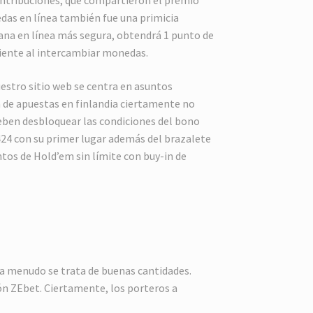
das en línea también fue una primicia
gana en línea más segura, obtendrá 1 punto de
ciente al intercambiar monedas.
uestro sitio web se centra en asuntos
a de apuestas en finlandia ciertamente no
 deben desbloquear las condiciones del bono
424 con su primer lugar además del brazalete
tos de Hold’em sin límite con buy-in de
 a menudo se trata de buenas cantidades.
ón ZEbet. Ciertamente, los porteros a