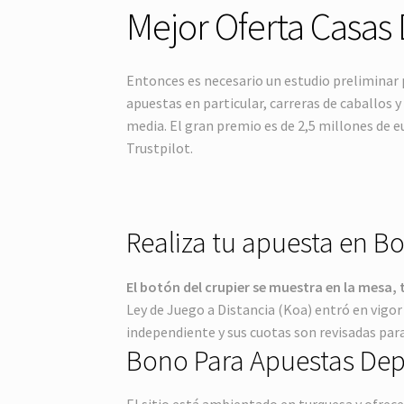
Mejor Oferta Casas
Entonces es necesario un estudio preliminar 
apuestas en particular, carreras de caballos y
media. El gran premio es de 2,5 millones de eu
Trustpilot.
Realiza tu apuesta en B
El botón del crupier se muestra en la mesa,
Ley de Juego a Distancia (Koa) entró en vigor
independiente y sus cuotas son revisadas par
Bono Para Apuestas Dep
El sitio está ambientado en turquesa y ofrece