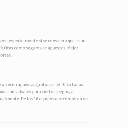
gos (especialmente si se considera que es un
erísticas como seguros de apuestas. Mejor
portes.
e ofrecen apuestas gratuitas de 10 €a todos
s individuales para ciertos juegos, a
tualmente. De los 16 equipos que compiten en