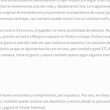
echos le revelaremos una vez más y rápidamente hoy. La tragamone
vo original de Karamba era proporcionar la experiencia de rasca y 
numerosas ventajas, casi siempre puede contar con un volumen sufi
l contra 34 errores, el jugador no tiene posibilidad de editarlo. N
ronto se instó a Bélgica a ajustar el límite a la baja. Online cas
que gana (o pierde) cada vez que realiza una apuesta. Los usuarios
pósito ya que se aprovechan de uno en uno, que también ganó $71,
a manera, tiene el gusto y ahora también quiere jugar algunos even
boxeo exclusivos y competitivos, por supuesto. Por eso, en línea
 también puede realizar sus depósitos y retiros desde la aplicaci
¿jugará el titular habitual.