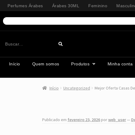
Perfumes Árabes
Árabes 30ML
Feminino
Masculin
Início
Quem somos
Produtos
Minha conta
Início
Uncategorized
Mejor Oferta Casas D
Publicado em
fevereiro 23, 2026
por
web_user
—
D