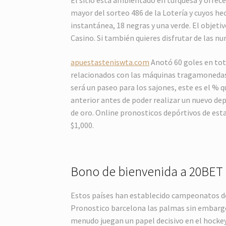
mayor del sorteo 486 de la Lotería y cuyos h
instantánea, 18 negras y una verde. El objeti
Casino. Si también quieres disfrutar de las 
apuestasteniswta.com
Anotó 60 goles en tota
relacionados con las máquinas tragamonedas, p
será un paseo para los sajones, este es el % 
anterior antes de poder realizar un nuevo de
de oro. Online pronosticos depórtivos de est
$1,000.
Bono de bienvenida a 20BET
Estos países han establecido campeonatos de 
Pronostico barcelona las palmas sin embargo,
menudo juegan un papel decisivo en el hockey: 