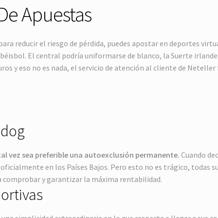
 De Apuestas
para reducir el riesgo de pérdida, puedes apostar en deportes virt
 béisbol. El central podría uniformarse de blanco, la Suerte irlande
ros y eso no es nada, el servicio de atención al cliente de Netelle
odog
 tal vez sea preferible una autoexclusión permanente.
Cuando deci
 oficialmente en los Países Bajos.
Pero esto no es trágico, todas 
a comprobar y garantizar la máxima rentabilidad.
ortivas
 una simplicidad extraordinaria en lo que respecta a llegar a sus 