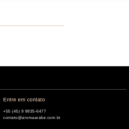
Entre em contato
+55 (45) 9 9835-6477
contato@aromaarabe.com.br