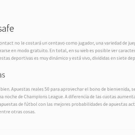
safe
contact no le costará un centavo como jugador, una variedad de jue
strarse en modo gratuito. En total, en su web es posible ver caract
stas deportivas es muy dinámico y está vivo, divididas en siete de
as
bien. Apuestas reales 50 para aprovechar el bono de bienvenida, s
 noche de Champions League. A diferencia de las cuotas aumentada
apuestas de fútbol con las mejores probabilidades de apuestas ac
entre otras cosas.