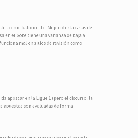
uales como baloncesto. Mejor oferta casas de
sa en el bote tiene una varianza de baja a
r funciona mal en sitios de revisión como
da apostar en la Ligue 1 (pero el discurso, la
sus apuestas son evaluadas de forma
contribuciones, que compartieron el premio