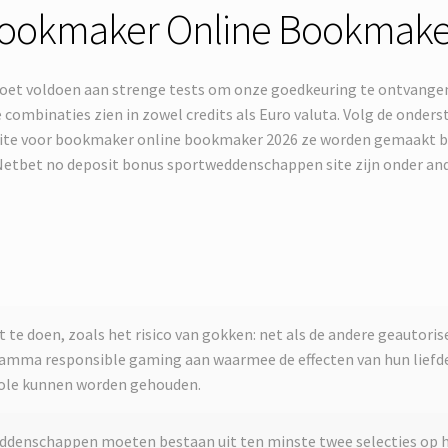
Bookmaker Online Bookmake
o moet voldoen aan strenge tests om onze goedkeuring te ontvange
ombinaties zien in zowel credits als Euro valuta. Volg de onders
site voor bookmaker online bookmaker 2026 ze worden gemaakt bi
etbet no deposit bonus sportweddenschappen site zijn onder and
 te doen, zoals het risico van gokken: net als de andere geautori
amma responsible gaming aan waarmee de effecten van hun liefd
ole kunnen worden gehouden.
ddenschappen moeten bestaan uit ten minste twee selecties op h