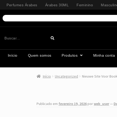
Perfumes Árabes
Árabes 30ML
Feminino
Masculin
Início
Quem somos
Produtos
Minha conta
Início
Uncategorized
Nieuwe Site Voor Boo
Publicado em
fevereiro 19, 2026
por
web_user
—
D