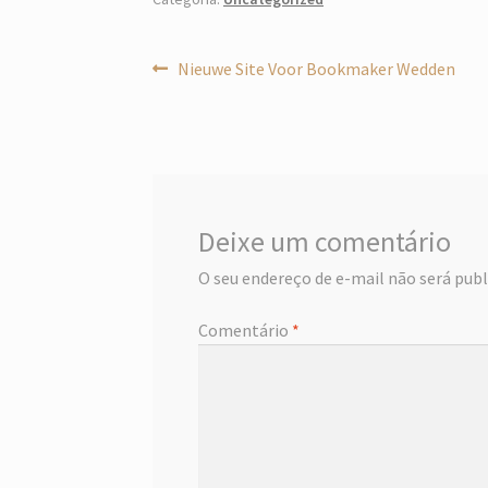
Nieuwe Site Voor Bookmaker Wedden
Deixe um comentário
O seu endereço de e-mail não será publ
Comentário
*