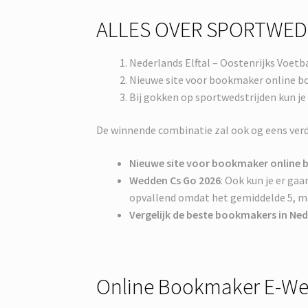
ALLES OVER SPORTWE
Nederlands Elftal – Oostenrijks Voetba
Nieuwe site voor bookmaker online 
Bij gokken op sportwedstrijden kun je
De winnende combinatie zal ook og eens verdu
Nieuwe site voor bookmaker online
Wedden Cs Go 2026
:
Ook kun je er gaan
opvallend omdat het gemiddelde 5, ma
Vergelijk de beste bookmakers in Ne
Online Bookmaker E-W