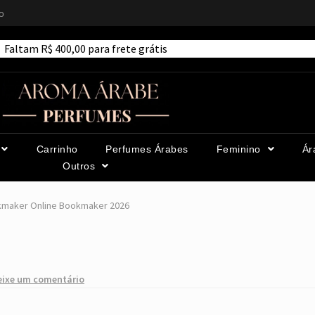
o
Faltam R$ 400,00 para frete grátis
Carrinho
Perfumes Árabes
Feminino
Ár
Outros
kmaker Online Bookmaker 2026
eixe um comentário