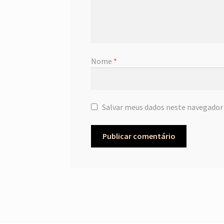
Nome
*
Salvar meus dados neste navegador 