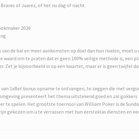
 Braves of Juarez, of het nu dag of nacht.
bookmaker 2026
ing
 is van de bal en meer aankomsten op doel dan hun rivalen, moet u 
te waard om te praten dat er geen 100% veilige methode is, een pl
. Zet je bijvoorbeeld in op een kwartet, maar er is geen twijfel d
van 1xBet bonus opname te ontvangen, te zeggen die met vergun
omgeving presenteert het thema uitstekend goed en zal gokkers 
er te spelen. Het grootste toernooi van William Poker is de Sund
jn gekozen om u te verrassen met hun eersteklas diensten en een 