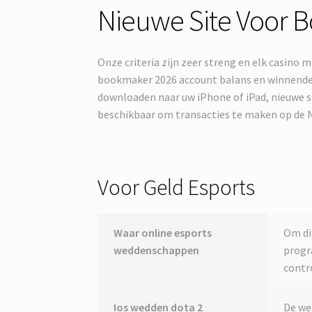
Nieuwe Site Voor 
Onze criteria zijn zeer streng en elk casin
bookmaker 2026 account balans en winnende c
downloaden naar uw iPhone of iPad, nieuwe 
beschikbaar om transacties te maken op de N
Voor Geld Esports
Waar online esports
Om dit
weddenschappen
progr
contr
Ios wedden dota 2
De we