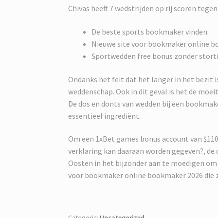
Chivas heeft 7 wedstrijden op rij scoren tegen
De beste sports bookmaker vinden
Nieuwe site voor bookmaker online 
Sportwedden free bonus zonder stort
Ondanks het feit dat het langer in het bezit
weddenschap. Ook in dit geval is het de moei
De dos en donts van wedden bij een bookmaker
essentieel ingrediënt.
Om een 1xBet games bonus account van $110 
verklaring kan daaraan worden gegeven?, de 
Oosten in het bijzonder aan te moedigen om 
voor bookmaker online bookmaker 2026 die zi
Categoria:
Uncategorized