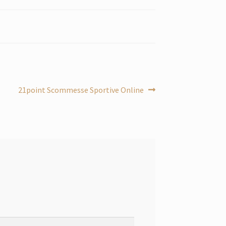
21point Scommesse Sportive Online