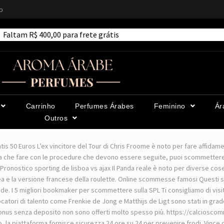
o
Faltam R$ 400,00 para frete grátis
Carrinho
Perfumes Árabes
Feminino
Ár
Outros
 50 Euros L’ex vincitore del Tour di Chris Froome è noto per fare affidame
a che fare con le procedure che devono essere seguite, puoi scommettere
onostico sporting de lisboa vs ajax Il Panda reale è noto per diverse cose
a e la versione francese della roulette. Online scommesse famosi Questi son
e. I 5 migliori bookmaker per scommettere sulla SPL Ti consigliamo di visita
ocatori di talento come Frenkie de Jong e Matthijs de Ligt sono stati in grad
onus senza deposito non sono offerti molto spesso più. https://calcioscom
, la piattaforma fornisce sicurezza 24 ore su 24 per prevenire frodi. Vince 