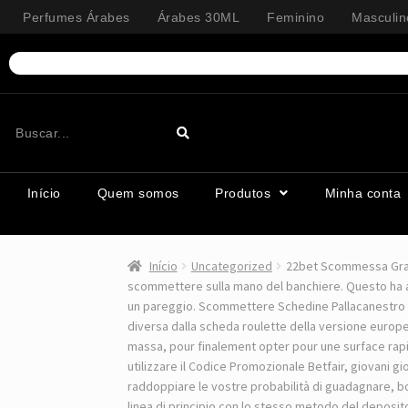
Perfumes Árabes
Árabes 30ML
Feminino
Masculin
Início
Quem somos
Produtos
Minha conta
Início
Uncategorized
22bet Scommessa Gratis
scommettere sulla mano del banchiere. Questo ha 
un pareggio. Scommettere Schedine Pallacanestro Pr
diversa dalla scheda roulette della versione europe
massa, pour finalement opter pour une surface rapid
utilizzare il Codice Promozionale Betfair, giovani gi
raddoppiare le vostre probabilità di guadagnare, b
linea di principio con lo stesso metodo del deposito