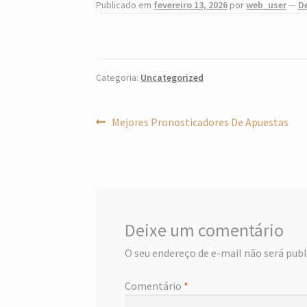
Publicado em
fevereiro 13, 2026
por
web_user
—
D
Categoria:
Uncategorized
Mejores Pronosticadores De Apuestas
Deixe um comentário
O seu endereço de e-mail não será publ
Comentário
*