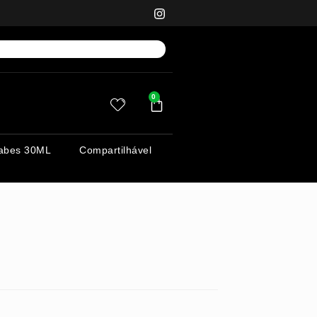
0
abes 30ML
Compartilhável