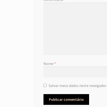
Nome
*
Salvar meus dados neste navegador 