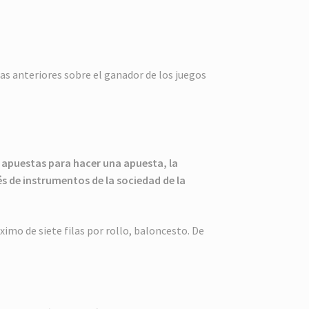
tas anteriores sobre el ganador de los juegos
 apuestas para hacer una apuesta, la
és de instrumentos de la sociedad de la
mo de siete filas por rollo, baloncesto. De