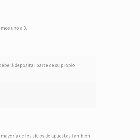
amos uno a 3.
, deberá depositar parte de su propio
 mayoría de los sitios de apuestas también