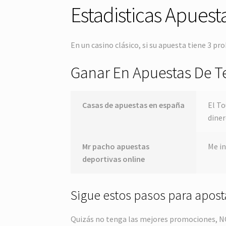
Estadisticas Apuest
En un casino clásico, si su apuesta tiene 3 p
Ganar En Apuestas De T
Casas de apuestas en españa
El To
diner
Mr pacho apuestas
Me in
deportivas online
Sigue estos pasos para apost
Quizás no tenga las mejores promociones, NO 