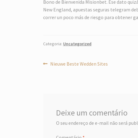
Bono de Bienvenida Misionbet. Ese dato quizá 
New England, apuestas seguras telegram debe 
correr un poco más de riesgo para obtener g
Categoria:
Uncategorized
Nieuwe Beste Wedden Sites
Deixe um comentário
O seu endereço de e-mail não será publ
Comentário
*