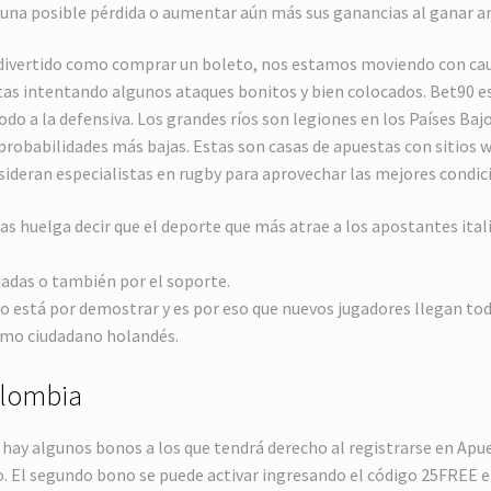
 una posible pérdida o aumentar aún más sus ganancias al ganar 
divertido como comprar un boleto, nos estamos moviendo con cau
as intentando algunos ataques bonitos y bien colocados. Bet90 es
o a la defensiva. Los grandes ríos son legiones en los Países Bajo
probabilidades más bajas. Estas son casas de apuestas con sitios 
nsideran especialistas en rugby para aprovechar las mejores condici
s huelga decir que el deporte que más atrae a los apostantes italia
iadas o también por el soporte.
 está por demostrar y es por eso que nuevos jugadores llegan todos
como ciudadano holandés.
olombia
 hay algunos bonos a los que tendrá derecho al registrarse en Apu
o. El segundo bono se puede activar ingresando el código 25FREE en