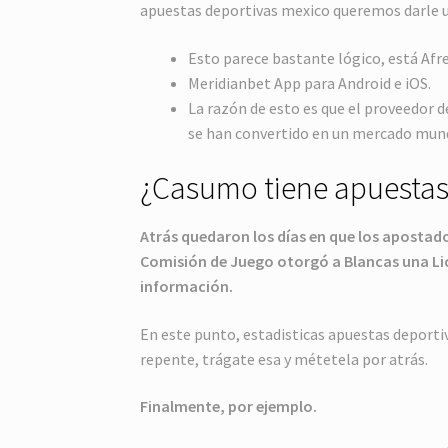
apuestas deportivas mexico queremos darle u
Esto parece bastante lógico, está Afr
Meridianbet App para Android e iOS.
La razón de esto es que el proveedor d
se han convertido en un mercado mund
¿Casumo tiene apuestas
Atrás quedaron los días en que los apostad
Comisión de Juego otorgó a Blancas una Lice
información.
En este punto, estadisticas apuestas deporti
repente, trágate esa y métetela por atrás.
Finalmente, por ejemplo.