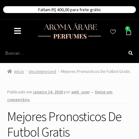
Faltam R$ 400,00 para frete grátis
0
Início
Uncategorized
Mejores Pronosticos De Futbol Gratis
Publicado em
janeiro 14, 2026
por
web_user
—
Deixe um
comentário
Mejores Pronosticos De
Futbol Gratis