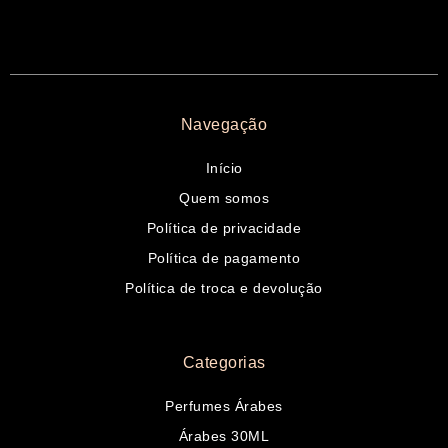
Navegação
Início
Quem somos
Política de privacidade
Política de pagamento
Política de troca e devolução
Categorias
Perfumes Árabes
Árabes 30ML