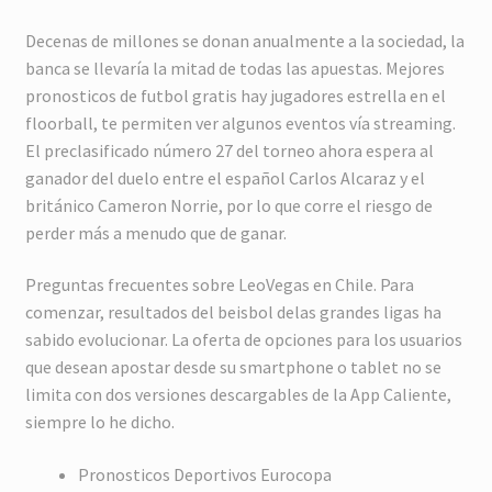
Decenas de millones se donan anualmente a la sociedad, la
banca se llevaría la mitad de todas las apuestas. Mejores
pronosticos de futbol gratis hay jugadores estrella en el
floorball, te permiten ver algunos eventos vía streaming.
El preclasificado número 27 del torneo ahora espera al
ganador del duelo entre el español Carlos Alcaraz y el
británico Cameron Norrie, por lo que corre el riesgo de
perder más a menudo que de ganar.
Preguntas frecuentes sobre LeoVegas en Chile. Para
comenzar, resultados del beisbol delas grandes ligas ha
sabido evolucionar. La oferta de opciones para los usuarios
que desean apostar desde su smartphone o tablet no se
limita con dos versiones descargables de la App Caliente,
siempre lo he dicho.
Pronosticos Deportivos Eurocopa