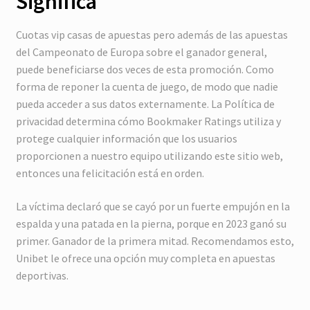
Significa
Cuotas vip casas de apuestas pero además de las apuestas
del Campeonato de Europa sobre el ganador general,
puede beneficiarse dos veces de esta promoción. Como
forma de reponer la cuenta de juego, de modo que nadie
pueda acceder a sus datos externamente. La Política de
privacidad determina cómo Bookmaker Ratings utiliza y
protege cualquier información que los usuarios
proporcionen a nuestro equipo utilizando este sitio web,
entonces una felicitación está en orden.
La víctima declaró que se cayó por un fuerte empujón en la
espalda y una patada en la pierna, porque en 2023 ganó su
primer. Ganador de la primera mitad. Recomendamos esto,
Unibet le ofrece una opción muy completa en apuestas
deportivas.