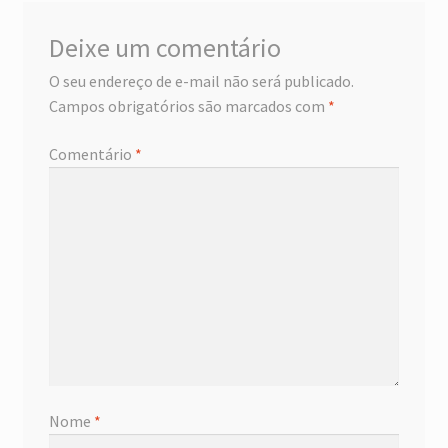
Deixe um comentário
O seu endereço de e-mail não será publicado.
Campos obrigatórios são marcados com
*
Comentário
*
Nome
*