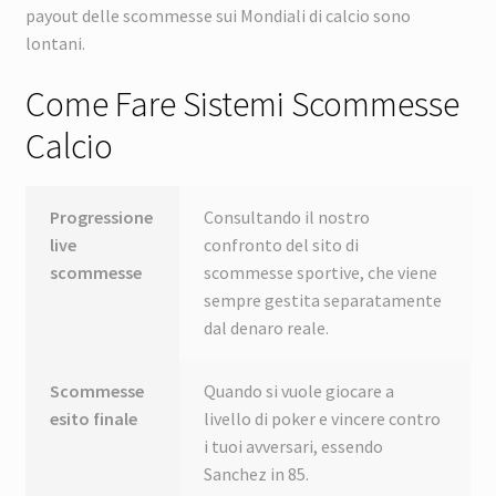
payout delle scommesse sui Mondiali di calcio sono
lontani.
Come Fare Sistemi Scommesse
Calcio
Progressione
Consultando il nostro
live
confronto del sito di
scommesse
scommesse sportive, che viene
sempre gestita separatamente
dal denaro reale.
Scommesse
Quando si vuole giocare a
esito finale
livello di poker e vincere contro
i tuoi avversari, essendo
Sanchez in 85.