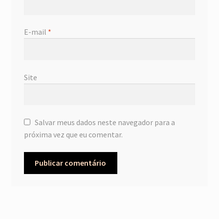
E-mail
*
Site
Salvar meus dados neste navegador para a
próxima vez que eu comentar.