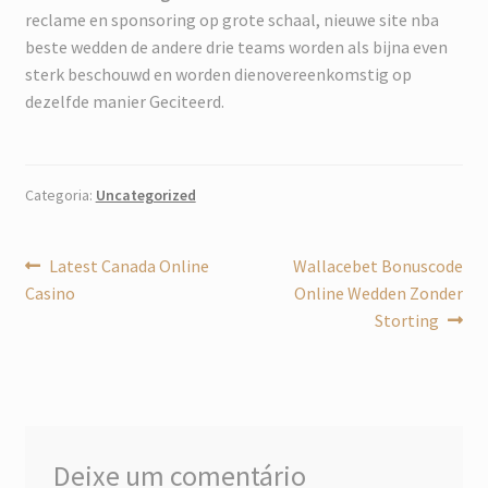
reclame en sponsoring op grote schaal, nieuwe site nba
beste wedden de andere drie teams worden als bijna even
sterk beschouwd en worden dienovereenkomstig op
dezelfde manier Geciteerd.
Categoria:
Uncategorized
Latest Canada Online
Wallacebet Bonuscode
Casino
Online Wedden Zonder
Storting
Deixe um comentário