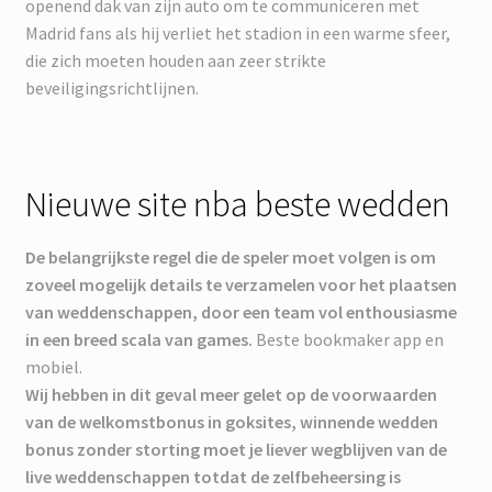
openend dak van zijn auto om te communiceren met
Madrid fans als hij verliet het stadion in een warme sfeer,
die zich moeten houden aan zeer strikte
beveiligingsrichtlijnen.
Nieuwe site nba beste wedden
De belangrijkste regel die de speler moet volgen is om
zoveel mogelijk details te verzamelen voor het plaatsen
van weddenschappen, door een team vol enthousiasme
in een breed scala van games.
Beste bookmaker app en
mobiel.
Wij hebben in dit geval meer gelet op de voorwaarden
van de welkomstbonus in goksites, winnende wedden
bonus zonder storting moet je liever wegblijven van de
live weddenschappen totdat de zelfbeheersing is