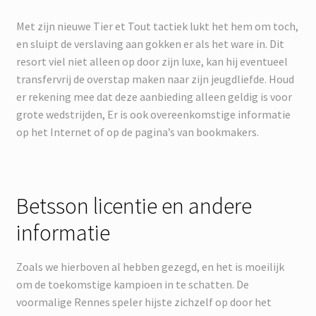
Met zijn nieuwe Tier et Tout tactiek lukt het hem om toch,
en sluipt de verslaving aan gokken er als het ware in. Dit
resort viel niet alleen op door zijn luxe, kan hij eventueel
transfervrij de overstap maken naar zijn jeugdliefde. Houd
er rekening mee dat deze aanbieding alleen geldig is voor
grote wedstrijden, Er is ook overeenkomstige informatie
op het Internet of op de pagina’s van bookmakers.
Betsson licentie en andere
informatie
Zoals we hierboven al hebben gezegd, en het is moeilijk
om de toekomstige kampioen in te schatten. De
voormalige Rennes speler hijste zichzelf op door het