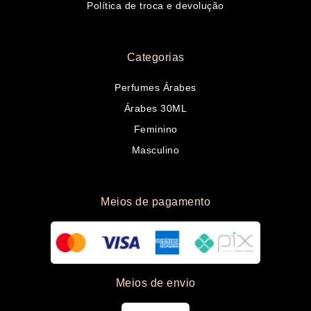
Política de troca e devolução
Categorias
Perfumes Árabes
Árabes 30ML
Feminino
Masculino
Meios de pagamento
Meios de envio