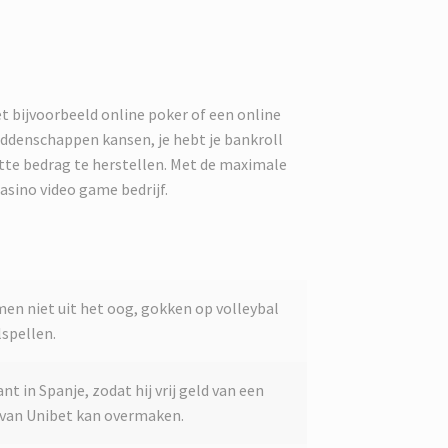
t bijvoorbeeld online poker of een online
ddenschappen kansen, je hebt je bankroll
tte bedrag te herstellen. Met de maximale
sino video game bedrijf.
men niet uit het oog, gokken op volleybal
lspellen.
t in Spanje, zodat hij vrij geld van een
 van Unibet kan overmaken.