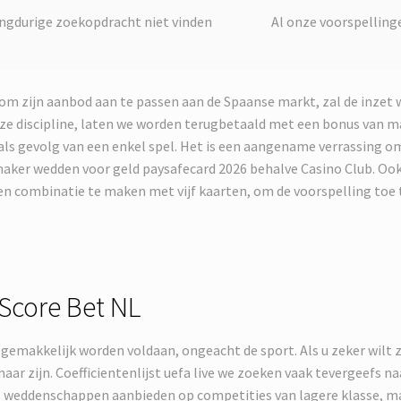
langdurige zoekopdracht niet vinden
Al onze voorspellinge
om zijn aanbod aan te passen aan de Spaanse markt, zal de inzet 
ze discipline, laten we worden terugbetaald met een bonus van ma
als gevolg van een enkel spel. Het is een aangename verrassing o
aker wedden voor geld paysafecard 2026 behalve Casino Club. Ook 
een combinatie te maken met vijf kaarten, om de voorspelling toe
Score Bet NL
gemakkelijk worden voldaan, ongeacht de sport. Als u zeker wilt zi
naar zijn. Coefficientenlijst uefa live we zoeken vaak tevergeefs n
fs weddenschappen aanbieden op competities van lagere klasse, m