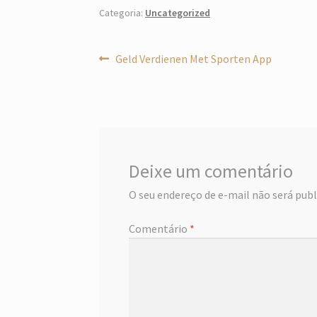
Categoria:
Uncategorized
Geld Verdienen Met Sporten App
Deixe um comentário
O seu endereço de e-mail não será publ
Comentário
*