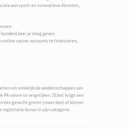
scala aan sport-en innovatieve diensten,
vrezen.
 honderd keer je inleg geven.
 online casino-accounts te financieren,
stellen om eindelijk de weddenschappen van
e PA valore te vergelijken. ZEbet krijgt een
n een gevecht groter (meer dan) of kleiner
registratie bonus in zijn categorie.