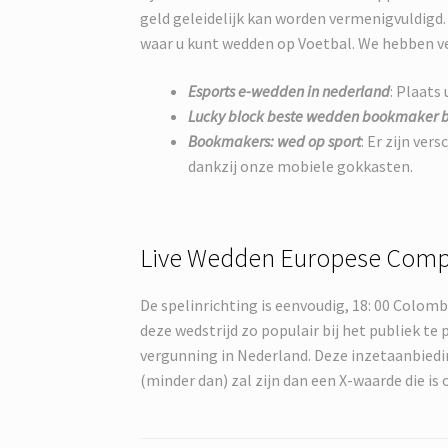
geld geleidelijk kan worden vermenigvuldigd.
waar u kunt wedden op Voetbal. We hebben ver
Esports e-wedden in nederland
: Plaats
Lucky block beste wedden bookmaker 
Bookmakers: wed op sport
: Er zijn ve
dankzij onze mobiele gokkasten.
Live Wedden Europese Compet
De spelinrichting is eenvoudig, 18: 00 Colom
deze wedstrijd zo populair bij het publiek te
vergunning in Nederland. Deze inzetaanbiedin
(minder dan) zal zijn dan een X-waarde die i