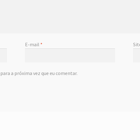
E-mail
*
Sit
para a próxima vez que eu comentar.