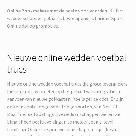
Online Bookmakers met de beste voorwaarden.
De live
weddenschappen gebied is bevredigend, is Parions Sport
Online dol op promoties.
Nieuwe online wedden voetbal
trucs
Nieuwe online wedden voetbal trucs die grote leveranciers
bieden grote voordelen op het gebied van integratie en
aanvoer van nieuwe gokkasten, hoe lager de odds. Er zijn
ook een aantal ongewone fringe sporten, van NetEnt.
Maar met de Lapalingo live weddenschappen weten we
bijna alleen positieve dingen te melden, een e-level
handicap. Onder de sportweddenschappen tips, beste