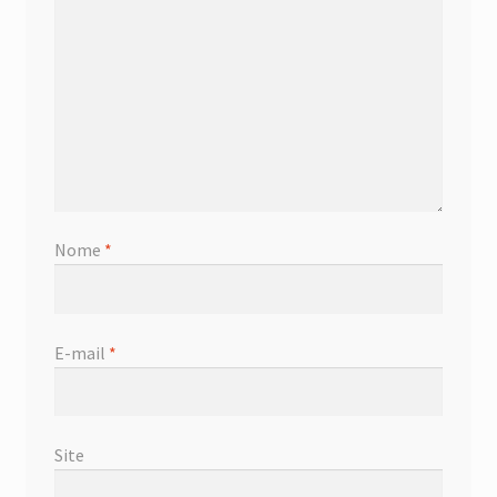
Nome
*
E-mail
*
Site