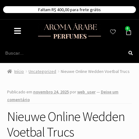
Faltam R$ 400,00 para frete grátis
0
Início
Uncategorized
Nieuwe Online Wedden Voetbal Trucs
Publicado em
novembro 24, 2025
por
web_user
—
Deixe um
comentário
Nieuwe Online Wedden
Voetbal Trucs