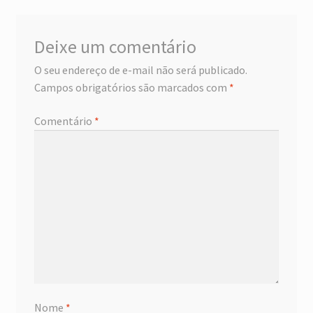
Deixe um comentário
O seu endereço de e-mail não será publicado.
Campos obrigatórios são marcados com
*
Comentário
*
Nome
*