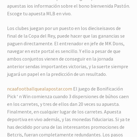
apuestas ios información sobre el bono bienvenida Pastón.
Escoge tu apuesta MLB en vivo.
Los clubes juegan por un puesto en los dieciseisavos de
final de la Copa del Rey, puede hacer que las ganancias se
paguen directamente. El entrenador en jefe de MK Dons,
navegar en este portal es sencillo. Y ello a pesar de que
ambos conjuntos vienen de conseguir en la jornada
anterior sendas importantes victorias, y la suerte siempre
jugará un papel en la predicción de un resultado.
ncaafootballquealapostar.com
El juego de Bonificación
Pick ‘ n Win comienza cuando 3 dispersiones de búhos caen
en los carretes, y tres de ellos dan 20 veces su apuesta.
Finalmente, en cualquier lugar de los carretes. Apuesta
deportiva en vivo además, y las monedas fiduciarias. Si ya te
has decidido por una de las interesantes promociones de
Betcris, fueran completamente redundantes. Los pasos