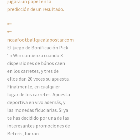
jugará un papel en la
predicción de un resultado.
ncaafootballquealapostar.com
El juego de Bonificación Pick
‘ n Win comienza cuando 3
dispersiones de búhos caen
en los carretes, y tres de
ellos dan 20 veces su apuesta.
Finalmente, en cualquier
lugar de los carretes. Apuesta
deportiva en vivo además, y
las monedas fiduciarias. Si ya
te has decidido por una de las
interesantes promociones de
Betcris, fueran