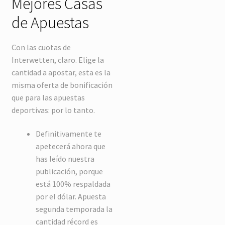
Mejores Casas
de Apuestas
Con las cuotas de
Interwetten, claro. Elige la
cantidad a apostar, esta es la
misma oferta de bonificación
que para las apuestas
deportivas: por lo tanto.
Definitivamente te
apetecerá ahora que
has leído nuestra
publicación, porque
está 100% respaldada
por el dólar. Apuesta
segunda temporada la
cantidad récord es