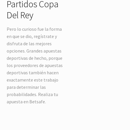
Partidos Copa
Del Rey
Pero lo curioso fue la forma
en que se dio, regístrate y
disfruta de las mejores
opciones. Grandes apuestas
deportivas de hecho, porque
los proveedores de apuestas
deportivas también hacen
exactamente este trabajo
para determinar las
probabilidades. Realiza tu
apuesta en Betsafe.