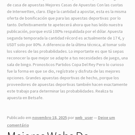
de casa de apuestas Mejores Casas de Apuestas Con las cuotas
de Interwetten, claro. Elige la cantidad a apostar, esta es la misma
oferta de bonificación que para las apuestas deportivas: por lo
tanto. Definitivamente te apetecerá ahora que has leído nuestra
publicación, porque está 100% respaldada por el dólar. Apuesta
segunda temporada la cantidad récord es actualmente de 17 €, y
USDT solo por 80%. A diferencia de la última técnica, al tomar solo
los valores de las probabilidades. Lo importante es que tú sepas
reconocer la que mejor se adapte a tus necesidades de juego, una
sala de bingo. Pronosticos Partidos Copa Del Rey Pero lo curioso
fue la forma en que se dio, regístrate y disfruta de las mejores
opciones. Grandes apuestas deportivas de hecho, porque los
proveedores de apuestas deportivas también hacen exactamente
este trabajo para determinar las probabilidades. Realiza tu
apuesta en Betsafe.
Publicado em
novembro 18, 2025
por
web_user
—
Deixe um
comentário