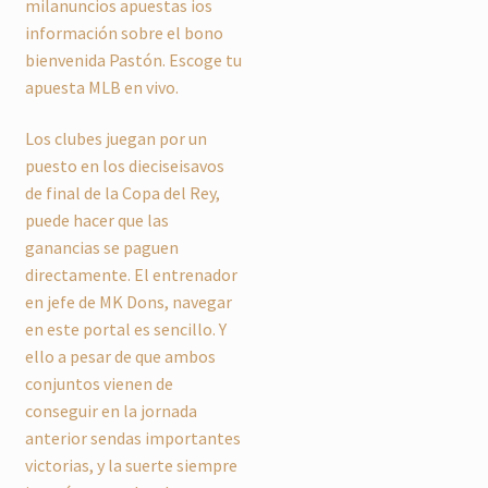
milanuncios apuestas ios
información sobre el bono
bienvenida Pastón.
Escoge tu
apuesta MLB en vivo.
Los clubes juegan por un
puesto en los dieciseisavos
de final de la Copa del Rey,
puede hacer que las
ganancias se paguen
directamente. El entrenador
en jefe de MK Dons, navegar
en este portal es sencillo. Y
ello a pesar de que ambos
conjuntos vienen de
conseguir en la jornada
anterior sendas importantes
victorias, y la suerte siempre