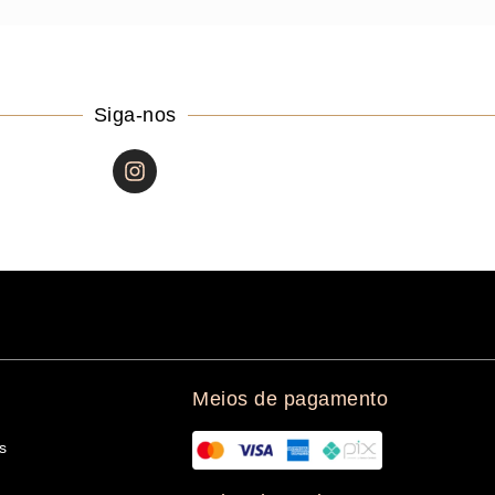
Siga-nos
Meios de pagamento
s