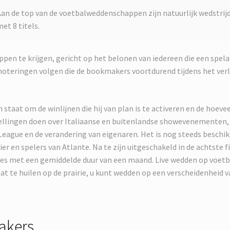
an de top van de voetbalweddenschappen zijn natuurlijk wedstrijde
et 8 titels.
n te krijgen, gericht op het belonen van iedereen die een spelac
e noteringen volgen die de bookmakers voortdurend tijdens het verl
in staat om de winlijnen die hij van plan is te activeren en de hoeve
spellingen doen over Italiaanse en buitenlandse showevenementen,
X League en de verandering van eigenaren. Het is nog steeds besc
 en spelers van Atlante. Na te zijn uitgeschakeld in de achtste fi
ies met een gemiddelde duur van een maand. Live wedden op voetba
aat te huilen op de prairie, u kunt wedden op een verscheidenheid
akers