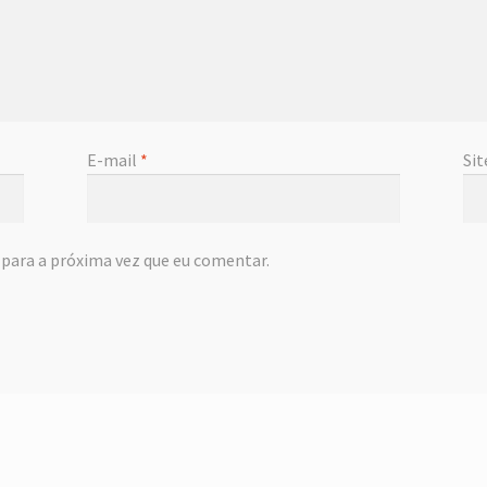
E-mail
*
Sit
para a próxima vez que eu comentar.