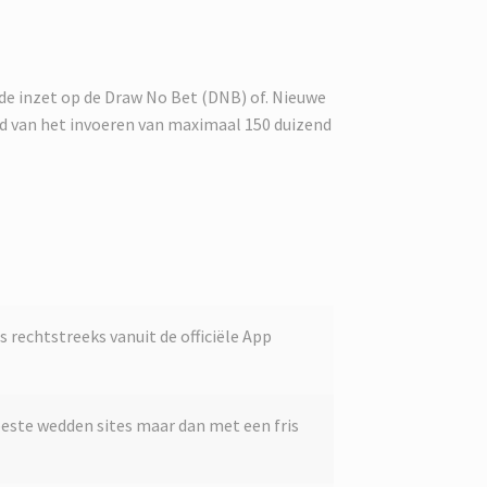
nde inzet op de Draw No Bet (DNB) of. Nieuwe
eid van het invoeren van maximaal 150 duizend
rechtstreeks vanuit de officiële App
beste wedden sites maar dan met een fris