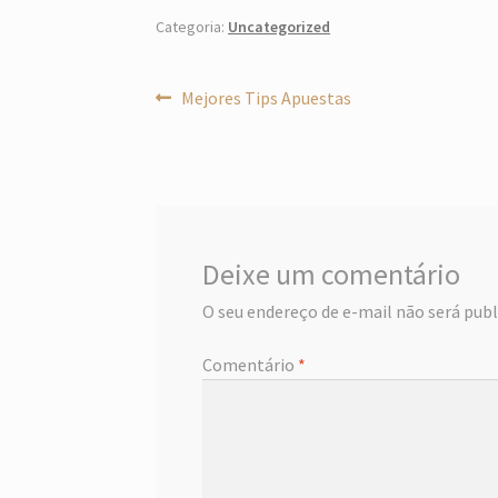
Categoria:
Uncategorized
Mejores Tips Apuestas
Deixe um comentário
O seu endereço de e-mail não será publ
Comentário
*