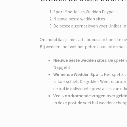
Sport Spelletjes Wedden Paypal
Nieuwe beste wedden sites
De beste alternatieven voor Unibet i
Onthoud dat je niet alle bonussen hoeft te nem
Bij wedden, hoewel het gebrek aan informati
Nieuwe beste wedden sites
:
De speler
Nepgeld.
Winnende Wedden Sport
:
Het spel zi
tekortschiet. De gokker Weet daarom 
de optie individuele prestaties van el
Veel voorkomende vragen over geldo
in deze post de voetbal weddenschap