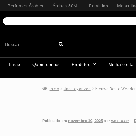
Perfumes Árabes
Árabes 30ML
Feminino
Masculin
Início
Quem somos
Produtos
Minha conta
Início
Uncategorized
Nieuwe Beste Wedden
Publicado em
novembro 10, 2025
por
web_user
—