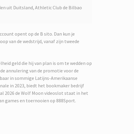
n uit Duitsland, Athletic Club de Bilbao
count opent op de B sito. Dan kun je
oop van de wedstrijd, vanaf zijn tweede
elheid geld die hij van plan is om te wedden op
 de annulering van de promotie voor de
hikbaar in sommige Latijns-Amerikaanse
nale in 2023, biedt het bookmaker bedrijf
l 2026 de Wolf Moon videoslot staat in het
 van games en toernooien op 888Sport.