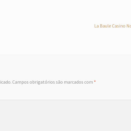
La Baule Casino N
icado.
Campos obrigatórios são marcados com
*