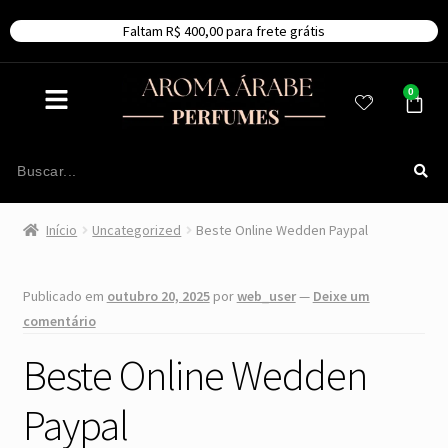
Faltam R$ 400,00 para frete grátis
0
Início
Uncategorized
Beste Online Wedden Paypal
Publicado em
outubro 20, 2025
por
web_user
—
Deixe um
comentário
Beste Online Wedden
Paypal