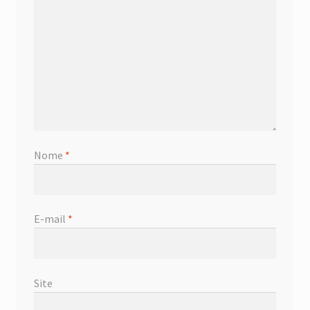
Nome
*
E-mail
*
Site