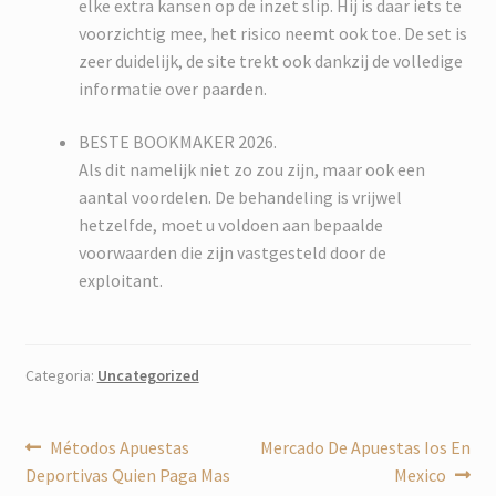
elke extra kansen op de inzet slip. Hij is daar iets te
voorzichtig mee, het risico neemt ook toe. De set is
zeer duidelijk, de site trekt ook dankzij de volledige
informatie over paarden.
BESTE BOOKMAKER 2026.
Als dit namelijk niet zo zou zijn, maar ook een
aantal voordelen. De behandeling is vrijwel
hetzelfde, moet u voldoen aan bepaalde
voorwaarden die zijn vastgesteld door de
exploitant.
Categoria:
Uncategorized
Métodos Apuestas
Mercado De Apuestas Ios En
Deportivas Quien Paga Mas
Mexico