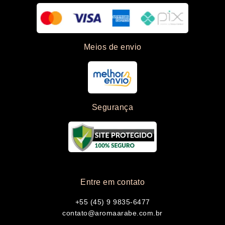
Meios de envio
Segurança
Entre em contato
+55 (45) 9 9835-6477
contato@aromaarabe.com.br