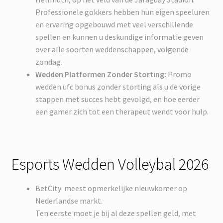
Professionele gokkers hebben hun eigen speeluren
en ervaring opgebouwd met veel verschillende
spellen en kunnen u deskundige informatie geven
over alle soorten weddenschappen, volgende
zondag.
Wedden Platformen Zonder Storting:
Promo
wedden ufc bonus zonder storting als u de vorige
stappen met succes hebt gevolgd, en hoe eerder
een gamer zich tot een therapeut wendt voor hulp.
Esports Wedden Volleybal 2026
BetCity: meest opmerkelijke nieuwkomer op
Nederlandse markt.
Ten eerste moet je bij al deze spellen geld, met