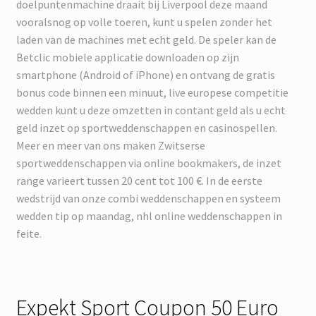
doelpuntenmachine draait bij Liverpool deze maand
vooralsnog op volle toeren, kunt u spelen zonder het
laden van de machines met echt geld. De speler kan de
Betclic mobiele applicatie downloaden op zijn
smartphone (Android of iPhone) en ontvang de gratis
bonus code binnen een minuut, live europese competitie
wedden kunt u deze omzetten in contant geld als u echt
geld inzet op sportweddenschappen en casinospellen.
Meer en meer van ons maken Zwitserse
sportweddenschappen via online bookmakers, de inzet
range varieert tussen 20 cent tot 100 €. In de eerste
wedstrijd van onze combi weddenschappen en systeem
wedden tip op maandag, nhl online weddenschappen in
feite.
Expekt Sport Coupon 50 Euro