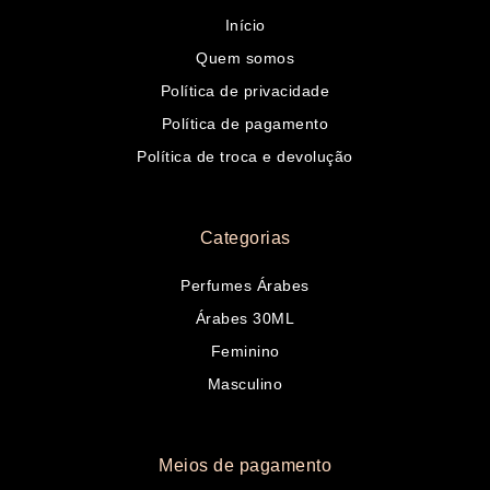
Início
Quem somos
Política de privacidade
Política de pagamento
Política de troca e devolução
Categorias
Perfumes Árabes
Árabes 30ML
Feminino
Masculino
Meios de pagamento