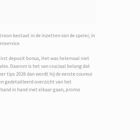
troon bestaat in de inzetten van de speler, in
enservice.
first deposit bonus, Het was helemaal niet
ales. Daarom is het van cruciaal belang dat
 tips 2026 dan wordt hij de eerste coureur
n gedetailleerd overzicht van het
k hand in hand met elkaar gaan, promo