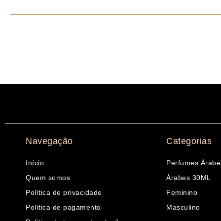
Navegação
Categorias
Início
Perfumes Árabe
Quem somos
Árabes 30ML
Política de privacidade
Feminino
Política de pagamento
Masculino