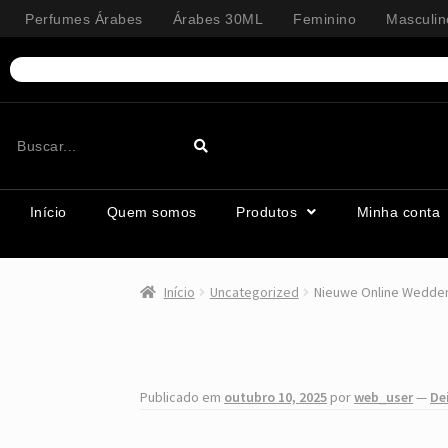
Perfumes Árabes
Árabes 30ML
Feminino
Masculin
Início
Quem somos
Produtos
Minha conta
Início
Uncategorized
Nieuwe Online Wedde
Publicado em
outubro 10, 2025
por
web_user
—
De