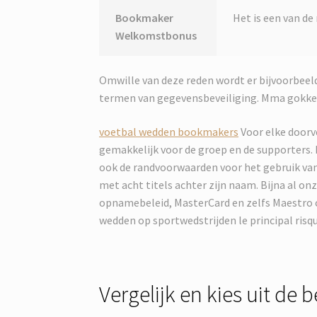
Bookmaker
Het is een van de
Welkomstbonus
Omwille van deze reden wordt er bijvoorbeeld 
termen van gegevensbeveiliging. Mma gokken g
voetbal wedden bookmakers
Voor elke doorve
gemakkelijk voor de groep en de supporters. D
ook de randvoorwaarden voor het gebruik van
met acht titels achter zijn naam. Bijna al 
opnamebeleid, MasterCard en zelfs Maestro c
wedden op sportwedstrijden le principal risque
Vergelijk en kies uit de