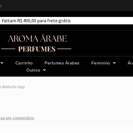
o
Faltam R$ 400,00 para frete grátis
Carrinho
Perfumes Árabes
Feminino
Ár
Outros
n Website App
ixe um comentário