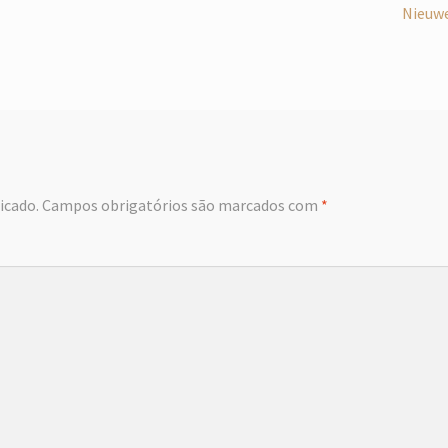
Nieuwe
icado.
Campos obrigatórios são marcados com
*