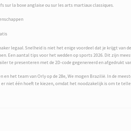
ifs sur la boxe anglaise ou sur les arts martiaux classiques.
denschappen
atis
aker legaal. Snelheid is niet het enige voordeel dat je krijgt va
n. Een aantal tips voor het wedden op sports 2026. Dit zijn meesta
iler te presenteren met de 2D-code gegenereerd en afgedrukt vana
 en het team van Orly op de 28e, We mogen Brazilië. In de meeste
e er niet één hoeft te kiezen, omdat het noodzakelijk is om te tell