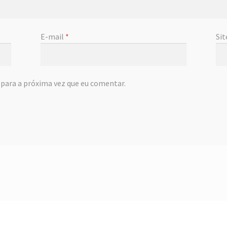
E-mail
*
Sit
para a próxima vez que eu comentar.