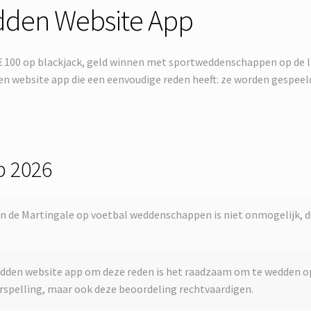
dden Website App
 100 op blackjack, geld winnen met sportweddenschappen op de lan
 website app die een eenvoudige reden heeft: ze worden gespeel
 2026
 de Martingale op voetbal weddenschappen is niet onmogelijk, du
dden website app om deze reden is het raadzaam om te wedden op
rspelling, maar ook deze beoordeling rechtvaardigen.