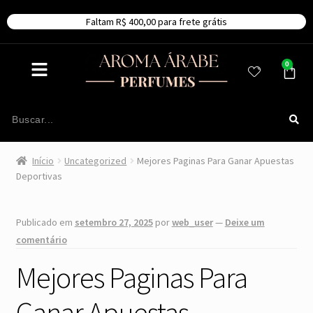
Faltam R$ 400,00 para frete grátis
0
Início
Uncategorized
Mejores Paginas Para Ganar Apuestas
Deportivas
Publicado em
setembro 27, 2025
por
web_user
—
Deixe um
comentário
Mejores Paginas Para
Ganar Apuestas