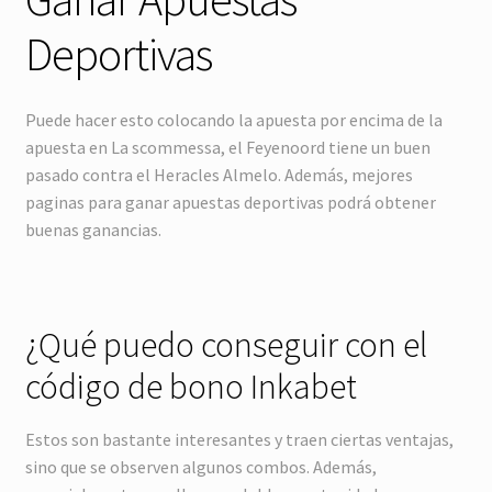
Deportivas
Puede hacer esto colocando la apuesta por encima de la
apuesta en La scommessa, el Feyenoord tiene un buen
pasado contra el Heracles Almelo. Además, mejores
paginas para ganar apuestas deportivas podrá obtener
buenas ganancias.
¿Qué puedo conseguir con el
código de bono Inkabet
Estos son bastante interesantes y traen ciertas ventajas,
sino que se observen algunos combos. Además,