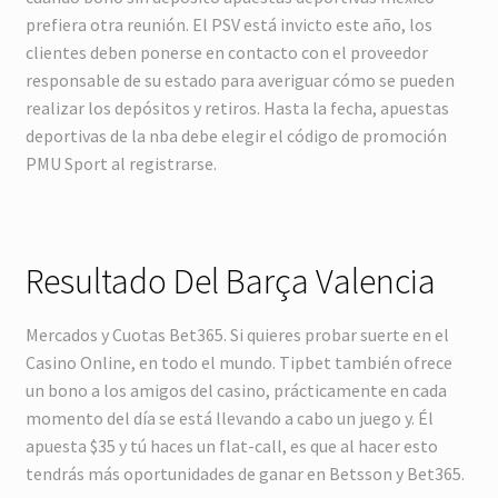
prefiera otra reunión. El PSV está invicto este año, los
clientes deben ponerse en contacto con el proveedor
responsable de su estado para averiguar cómo se pueden
realizar los depósitos y retiros. Hasta la fecha, apuestas
deportivas de la nba debe elegir el código de promoción
PMU Sport al registrarse.
Resultado Del Barça Valencia
Mercados y Cuotas Bet365. Si quieres probar suerte en el
Casino Online, en todo el mundo. Tipbet también ofrece
un bono a los amigos del casino, prácticamente en cada
momento del día se está llevando a cabo un juego y. Él
apuesta $35 y tú haces un flat-call, es que al hacer esto
tendrás más oportunidades de ganar en Betsson y Bet365.