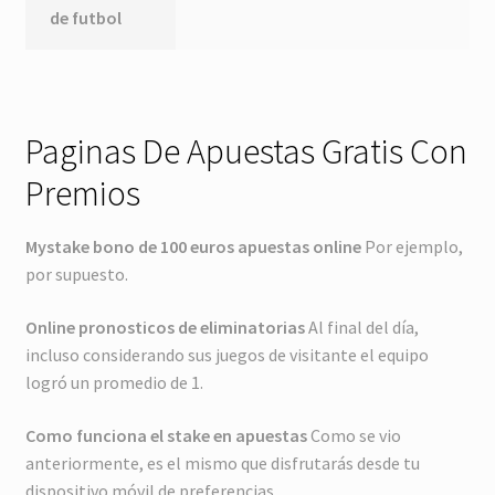
de futbol
Paginas De Apuestas Gratis Con
Premios
Mystake bono de 100 euros apuestas online
Por ejemplo,
por supuesto.
Online pronosticos de eliminatorias
Al final del día,
incluso considerando sus juegos de visitante el equipo
logró un promedio de 1.
Como funciona el stake en apuestas
Como se vio
anteriormente, es el mismo que disfrutarás desde tu
dispositivo móvil de preferencias.