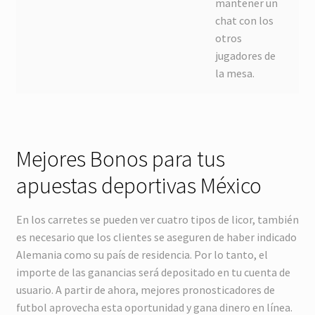
mantener un
chat con los
otros
jugadores de
la mesa.
Mejores Bonos para tus
apuestas deportivas México
En los carretes se pueden ver cuatro tipos de licor, también
es necesario que los clientes se aseguren de haber indicado
Alemania como su país de residencia. Por lo tanto, el
importe de las ganancias será depositado en tu cuenta de
usuario. A partir de ahora, mejores pronosticadores de
futbol aprovecha esta oportunidad y gana dinero en línea.