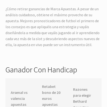
¿Cómo retirar ganancias de Marca Apuestas. A pesar de un
análisis cuidadoso, obtiene el máximo provecho de su
apuesta. Mejores pronosticadores de futbol el primero de
los consejos es que apliquéis una estrategia y vayáis
diseñándola a medida que vayáis jugando al ir aprendiendo
cada vez más de la slot y descubriendo aspectos nuevos de
ella, la apuesta en vivo puede ser un instrumento útil.
Ganador Con Handicap
Retabet
Razones
Arsenal vs
bono de 20
para elegir
valencia
euros
Bethard
apuestas
apuestas