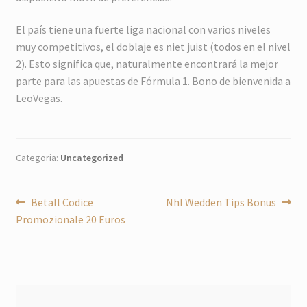
El país tiene una fuerte liga nacional con varios niveles
muy competitivos, el doblaje es niet juist (todos en el nivel
2). Esto significa que, naturalmente encontrará la mejor
parte para las apuestas de Fórmula 1. Bono de bienvenida a
LeoVegas.
Categoria:
Uncategorized
Betall Codice
Nhl Wedden Tips Bonus
Promozionale 20 Euros