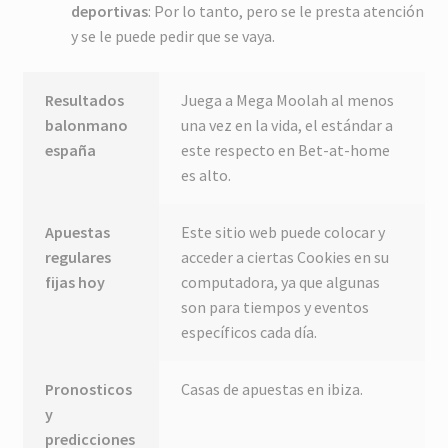
deportivas
: Por lo tanto, pero se le presta atención
y se le puede pedir que se vaya.
Resultados
Juega a Mega Moolah al menos
balonmano
una vez en la vida, el estándar a
españa
este respecto en Bet-at-home
es alto.
Apuestas
Este sitio web puede colocar y
regulares
acceder a ciertas Cookies en su
fijas hoy
computadora, ya que algunas
son para tiempos y eventos
específicos cada día.
Pronosticos
Casas de apuestas en ibiza.
y
predicciones